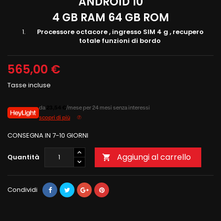
ANDROID 10
4 GB RAM 64 GB ROM
Processore octacore , ingresso SIM 4 g , recupero
totale funzioni di bordo
565,00 €
Tasse incluse
da
23,54 €
/mese per 24 mesi senza interessi
scopri di più
CONSEGNA IN 7-10 GIORNI
Aggiungi al carrello
Quantità

Condividi