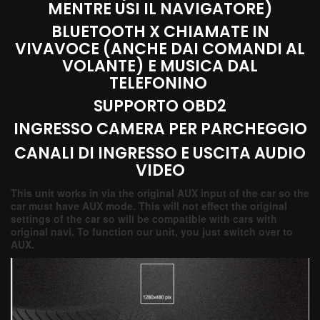
MENTRE USI IL NAVIGATORE)
BLUETOOTH X CHIAMATE IN
VIVAVOCE (ANCHE DAI COMANDI AL
VOLANTE) E MUSICA DAL
TELEFONINO
SUPPORTO OBD2
INGRESSO CAMERA PER PARCHEGGIO
CANALI DI INGRESSO E USCITA AUDIO
VIDEO
This unit works in via the original AUX input of the car so the
car must have AUX mode. This will not effect the original
settings of the car so will be compatible with cars with
original navi. To function our unit, you just switch over to
AUX.