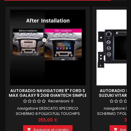
AUTORADIO NAVIGATORE 9" FORD S
AUTORADIO NA
MAX GALAXY 9 2GB GIANTECH SIMPLE
SUZUKI VITARA
2GB RAM 
Recensioni:
0
navigatore DEDICATO SPECIFICO
navigatore D
SCHERMO 9 POLLICI FULL TOUCHIPS
SCHERMO 7 POLLIC
FORD SMAX E GALAXY DAL 2006 AL 2015
CD DVD CON LOGO
Prezzo
Pr
355,00 €
38
SUPPORTO COMANDI AL VOLANTE E INFO
COMANDI AL VOLAN
DI BORDO MASCHERINA CLIMA MANUALE O
GRAND VITARA E V
Aggiungi al carrello
Aggiun

