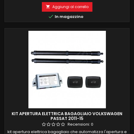
VOLKSWAGEN android 10 , il top in commercio 4 GB RAM 64 GB
ROM SCHERMO 7 POLLICI FULL HD DSP INTEGRATO FUNZIONE
Aggiungi al carrello

MIRRORLINK COMPATIBILE MODULO DAB+WIFI

In magazzino
INTEGRATO BLUETOOTH INTEGRATO ingresso camera e aux
KIT APERTURA ELETTRICA BAGAGLIAIO VOLKSWAGEN
PASSAT 2011-15
Recensioni:
0
kit apertura elettrica bagagliaio che automatizza l'apertura e