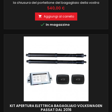
la chiusura del portellone del bagagliaio della vostra
automobile.Il sistema è completo di due pistoni specifici per
Prezzo
540,00 €
il montaggio e centralina di controllo e due pulsanti specifici
da installare nell'abitacolo e nel portellone. Tutti gli interruttori
Aggiungi al carrello

e i controlli necessari all'automazione...

In magazzino
KIT APERTURA ELETTRICA BAGAGLIAIO VOLKSWAGEN
PASSAT DAL 2016