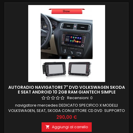
AUTORADIO NAVIGATORE 7" DVD VOLKSWAGEN SKODA
E SEAT ANDROID 10 2GB RAM GIANTECH SIMPLE
Recensioni:
0
navigatore mercedes DEDICATO SPECIFICO X MODELLI
VOLKSWAGEN, SEAT, SKODA CON LETTORE CD DVD SUPPORTO
COMPLETO FUNZIONI DI BORDO E COMANDI AL VOLANTE LOGO
Prezzo
290,00 €
VOLKSWAGEN android 10 , il top in commercio 2 GB RAM 16 GB
ROM SCHERMO 7 POLLICI FULL HD FUNZIONE MIRRORLINK
Aggiungi al carrello

COMPATIBILE MODULO DAB+WIFI INTEGRATO BLUETOOTH