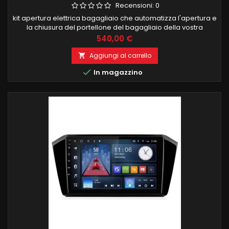
Recensioni:
0
kit apertura elettrica bagagliaio che automatizza l'apertura e
la chiusura del portellone del bagagliaio della vostra
automobile.Il sistema è completo di due pistoni specifici per
Prezzo
540,00 €
il montaggio e centralina di controllo e due pulsanti specifici
da installare nell'abitacolo e nel portellone. Tutti gli interruttori
Aggiungi al carrello

e i controlli necessari all'automazione...

In magazzino