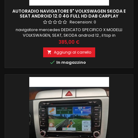
AUTORADIO NAVIGATORE 9" VOLKSWAGEN SKODA E
SEAT ANDROID 12.0 4G FULL HD DAB CARPLAY
Recensioni:
0
navigatore mercedes DEDICATO SPECIFICO X MODELLI
VOLKSWAGEN, SEAT, SKODA android 12 , il top in
commercio 4 GB RAM 64 GB ROM CARPLAY INTEGRATO e
Prezzo
385,00 €
android auto recupero completo funzioni di bordo FUNZIONE
MIRRORLINK COMPATIBILE MODULO DAB+WIFI
Aggiungi al carrello

INTEGRATO BLUETOOTH INTEGRATO ingresso camera e aux

In magazzino