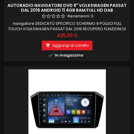
AUTORADIO NAVIGATORE DVD 9" VOLKSWAGEN PASSAT
DAL 2016 ANDROID 11 4GB RAM FULL HD DAB
Recensioni:
0
navigatore DEDICATO SPECIFICO SCHERMO 9 POLLICI FULL
TOUCH VOLKSWAGEN PASSAT DAL 2016 RECUPERO FUNZIONI DI
BORDO PROCESSORE OCTACORE 4 GB RAM 64 GB ROM
Prezzo
435,00 €
ANDROID 11 carplay e android auto integrati wireless
FUNZIONE MIRRORLINK COMPATIBILE MODULO DAB+WIFI
Aggiungi al carrello

INTEGRATO BLUETOOTH INTEGRATO ingresso camera e aux

In magazzino