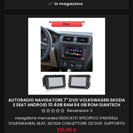

In magazzino
INTEGRATO ingresso camera e aux
AUTORADIO NAVIGATORE 7" DVD VOLKSWAGEN SKODA
E SEAT ANDROID 10 4GB RAM 64 GB ROM GIANTECH
PREMIUM
Recensioni:
0
navigatore mercedes DEDICATO SPECIFICO X MODELLI
VOLKSWAGEN, SEAT, SKODA CON LETTORE CD DVD SUPPORTO
COMPLETO FUNZIONI DI BORDO E COMANDI AL VOLANTE LOGO
Prezzo
335,00 €