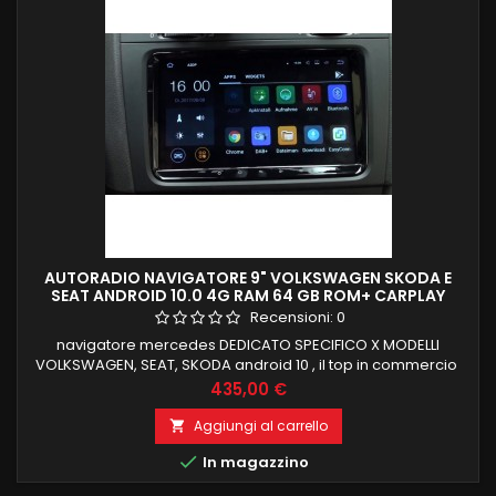
AUTORADIO NAVIGATORE 9" VOLKSWAGEN SKODA E
SEAT ANDROID 10.0 4G RAM 64 GB ROM+ CARPLAY
GIANTECH PREMIUM
Recensioni:
0
navigatore mercedes DEDICATO SPECIFICO X MODELLI
VOLKSWAGEN, SEAT, SKODA android 10 , il top in commercio
PROCESSORE PX5 4 GB RAM 64 GB ROM CARPLAY INTEGRATO
Prezzo
435,00 €
FUNZIONE MIRRORLINK COMPATIBILE MODULO DAB+WIFI
INTEGRATO BLUETOOTH INTEGRATO ingresso camera e aux
Aggiungi al carrello


In magazzino