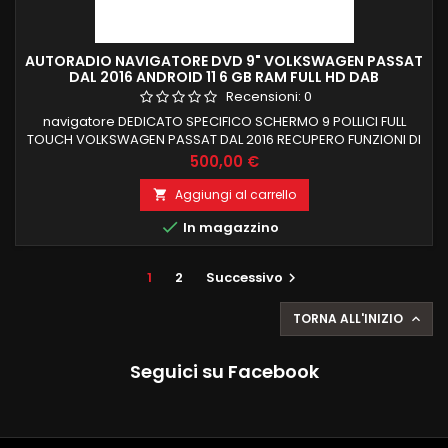
AUTORADIO NAVIGATORE DVD 9" VOLKSWAGEN PASSAT
DAL 2016 ANDROID 11 6 GB RAM FULL HD DAB
Recensioni:
0
navigatore DEDICATO SPECIFICO SCHERMO 9 POLLICI FULL
TOUCH VOLKSWAGEN PASSAT DAL 2016 RECUPERO FUNZIONI DI
BORDO PROCESSORE OCTACORE 6 GB RAM 128 GB ROM
Prezzo
500,00 €
ANDROID 11 carplay e android auto integrati wireless
FUNZIONE MIRRORLINK COMPATIBILE MODULO DAB+WIFI
Aggiungi al carrello

INTEGRATO BLUETOOTH INTEGRATO ingresso camera e aux

In magazzino
1
2
Successivo

TORNA ALL'INIZIO

Seguici su Facebook