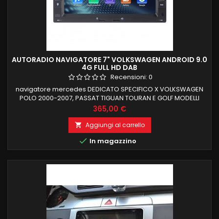
AUTORADIO NAVIGATORE 7" VOLKSWAGEN ANDROID 9.0
4G FULL HD DAB
Recensioni:
0
navigatore mercedes DEDICATO SPECIFICO X VOLKSWAGEN
POLO 2000-2007, PASSAT TIGUAN TOURAN E GOLF MODELLI
VECCHI (RETTANGOLARI) android 9 , il top in commercio 2 GB
Prezzo
365,00 €
RAM 32 GB ROM FUNZIONE MIRRORLINK COMPATIBILE MODULO
DAB+WIFI INTEGRATO BLUETOOTH INTEGRATO ingresso
Aggiungi al carrello

camera e aux

In magazzino