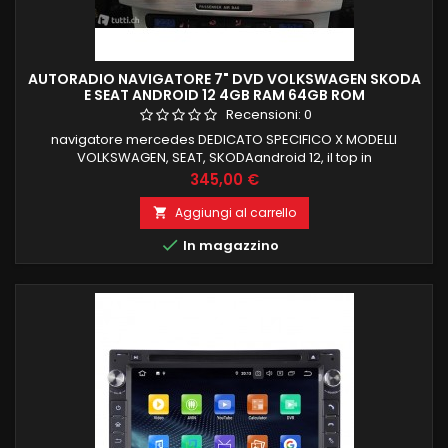
AUTORADIO NAVIGATORE 7" DVD VOLKSWAGEN SKODA
E SEAT ANDROID 12 4GB RAM 64GB ROM
Recensioni:
0
navigatore mercedes DEDICATO SPECIFICO X MODELLI
VOLKSWAGEN, SEAT, SKODAandroid 12, il top in
commercio 4 GB RAM octacore 64 GB ROM 7 POLLICI DI
Prezzo
345,00 €
SCHERMO CON LETTORE CD DVD FUNZIONE MIRRORLINK carplay
e android auto wireless integratirecupero funzioni totali di
Aggiungi al carrello

bordo autoCOMPATIBILE MODULO DAB+WIFI

In magazzino
INTEGRATO BLUETOOTH INTEGRATO ingresso camera e aux