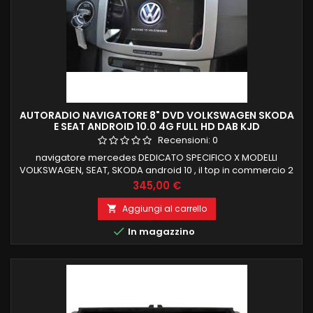
AUTORADIO NAVIGATORE 8" DVD VOLKSWAGEN SKODA
E SEAT ANDROID 10.0 4G FULL HD DAB KJD
Recensioni:
0
navigatore mercedes DEDICATO SPECIFICO X MODELLI
VOLKSWAGEN, SEAT, SKODA android 10 , il top in commercio 2
GB RAM 32 GB ROM FUNZIONE MIRRORLINK COMPATIBILE
Prezzo
345,00 €
MODULO DAB+WIFI INTEGRATO BLUETOOTH INTEGRATO
ingresso camera e aux 9 das9 SAVE CONTINUE view saved
Aggiungi al carrello

words → Non tradurre con un doppio click Non mostrare...

In magazzino