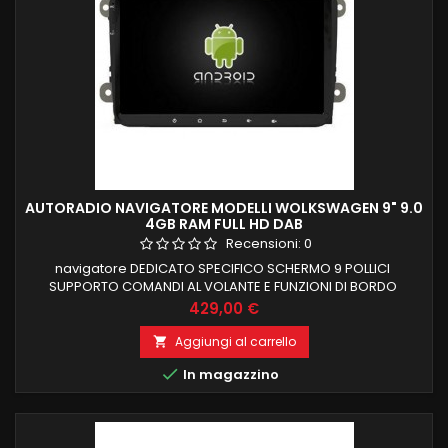
AUTORADIO NAVIGATORE MODELLI WOLKSWAGEN 9" 9.0
4GB RAM FULL HD DAB
Recensioni:
0
navigatore DEDICATO SPECIFICO SCHERMO 9 POLLICI
SUPPORTO COMANDI AL VOLANTE E FUNZIONI DI BORDO
LOGO VOLKSWAGEN MODELLI VOLKSWAGEN 4 GB RAM 32 GB
Prezzo
429,00 €
ROM ANDROID 9.0 PROCESSORE OCTACORE FUNZIONE
MIRRORLINK COMPATIBILE MODULO DAB+WIFI
Aggiungi al carrello

INTEGRATO BLUETOOTH INTEGRATO ingresso camera e aux

In magazzino