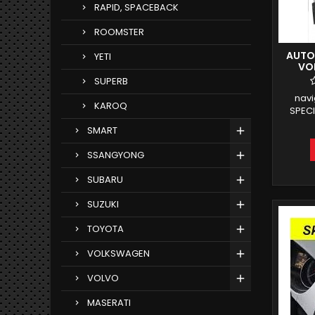
RAPID, SPACEBACK
ROOMSTER
AUTO
YETI
VO
ANDR
SUPERB
nav
KAROQ
SPEC
SEAT
SMART
SUPP
BORDO
SSANGYONG
VOLK
com
SUBARU
SCHER
MIRR
SUZUKI
DAB
INTE
TOYOTA
VOLKSWAGEN
VOLVO
MASERATI