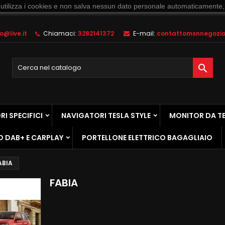
 utilizza i cookies e non salva nessun dato personale automaticamente,
@live.it
Chiamaci:
3282141372
E-mail:
contattomsnnegozio@

I SPECIFICI
NAVIGATORI TESLA STYLE
MONITOR DA T
O DAB+ E CARPLAY
PORTELLONE ELETTRICO BAGAGLIAIO
ABIA
FABIA