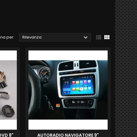



na per:
Rilevanza
DVD 8"
AUTORADIO NAVIGATORE 9"