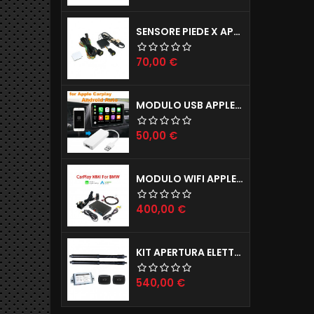
SENSORE PIEDE X APERTURA PORTELLONE ELETTRICO TAILGATE X TUTTE LE AUTO
Prezzo
70,00 €
MODULO USB APPLE CARPLAY X IPHONE E ANDROID AUTO X AUTORADIO ANDROID
Prezzo
50,00 €
MODULO WIFI APPLE CARPLAY X IPHONE E ANDROID AUTO MODELLI BMW (ANCHE INGRESSO CAMERE POSTERIORE E ANTERIORE)
Prezzo
400,00 €
KIT APERTURA ELETTRICA BAGAGLIAIO JAGUAR E-PACE F-PACE
Prezzo
540,00 €