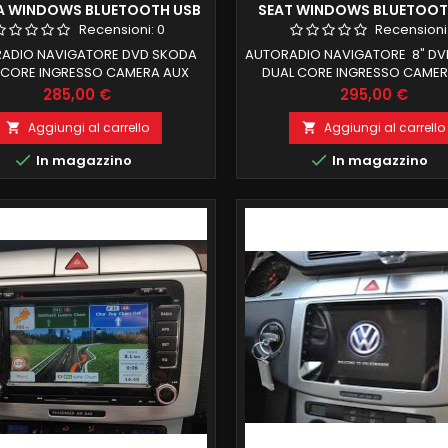
 WINDOWS BLUETOOTH USB
SEAT WINDOWS BLUETOOT
CAMERA
CAMERA
Recensioni:
0
Recensioni
ADIO NAVIGATORE DVD SKODA
AUTORADIO NAVIGATORE 8" D
 CORE INGRESSO CAMERA AUX
DUAL CORE INGRESSO CAMER
 SUB BLUETOOTH CON RUBRICA
AMPLI SUB BLUETOOTH CON R
Prezzo
Prezzo
285,00 €
295,00 €
NICA LETTORE DVD DIVX CD MP3
TELEFONICA LETTORE DVD DIVX
AVIGATORE CON MAPPE EUROPA
MP4 NAVIGATORE CON MAPPE
Aggiungi al carrello
Aggiungi al carrello


IO RDS COLLEGAMENTO WIFI
RADIO RDS COLLEGAMENTO WI


In magazzino
In magazzino
ODA E ILLUMINAZIONE SPECIFICA
SKODA E ILLUMINAZIONE SPEC
ILE PAGAMENTO ALLA CONSEGNA
POSSIBILE PAGAMENTO ALLA C
STALLAZIONE IN SEDE NESSUNA
E INSTALLAZIONE IN SEDE NE
CA X LA INSTALLAZIONE MANTIENE
MODIFICA X LA INSTALLAZIONE 
ORI CLIMATRONIC DISPLAY E...
SENSORI CLIMATRONIC..