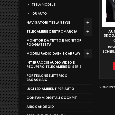
TESLA MODEL 3
DR AUTO
NAVIGATORI TESLA STYLE
AUT
TELECAMERE X RETROMARCIA
SKODA
TOU
MONITOR DA TETTO E MONITOR
POGGIATESTA
nav
SCHERM
MODULI RADIO DAB+ E CARPLAY
FABIA 
VOLANT
INTERFACCIE AUDIO VIDEO E
ANDRO
RECUPERO TELECAMERE DI SERIE
WIRELE
MIRR
PORTELLONE ELETTRICO
DAB
BAGAGLIAIO
INTE
Visualizza
LUCI LED AMBIENT PER AUTO
CONTAKM DIGITALI COCKPIT
AIBOX ANDROID