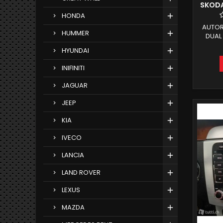
SKODA
HONDA
AUTOR
HUMMER
DUAL
AMPLI
HYUNDAI
TELEFO
MP4 N
INIFINITI
RAD
LOGO SK
JAGUAR
POSSIB
E IN
JEEP
MODIFI
SENS
KIA
IVECO
LANCIA
LAND ROVER
LEXUS
MAZDA