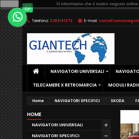
Ok
Vi informiamo che il nostro negozio online
Telefono:
3282141372
E-mail:
contattomsnnegozio
NAVIGATORI UNIVERSALI
NAVIGATOR
TELECAMERE X RETROMARCIA
MODULI RADI
Home
NAVIGATORI SPECIFICI
SKODA
F
HOME
NAVIGATORI UNIVERSALI
NAVIGATORI SPECIFICI