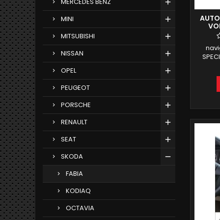
MERCEDES BENZ
AUTO
MINI
VO
ANDR
MITSUBISHI
nav
NISSAN
SPEC
SEA
OPEL
commer
ROM 7 P
PEUGEOT
CD DVD 
PORSCHE
integ
bor
RENAULT
DAB
INTE
SEAT
SKODA
FABIA
KODIAQ
OCTAVIA