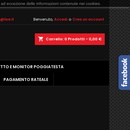
 ad eccezione delle informazioni contenute nei cookies.
live.it
Benvenuto,
Accedi
o
Crea un account
shopping_cart
Carrello:
0
Prodotti - 0,00 €
ETTO E MONITOR POGGIATESTA
PAGAMENTO RATEALE