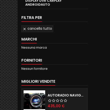
DISPLAY DVR CARPLAY
ANDROIDAUTO
FILTRA PER
cancella tutto

MARCHI
Nessuna marca
FORNITORI
Nessun fornitore
MIGLIORI VENDITE
AUTORADIO NAVIGATORE R56 57 60 ANDROID 12.0 QUADCORE WIFI 2GB RAM 16GB ROM
Prezzo
435,00 €