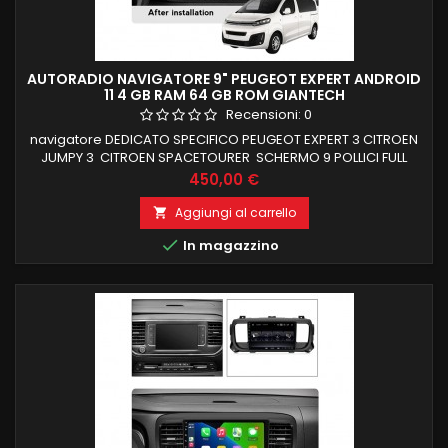
AUTORADIO NAVIGATORE 9" PEUGEOT EXPERT ANDROID
11 4 GB RAM 64 GB ROM GIANTECH
Recensioni:
0
navigatore DEDICATO SPECIFICO PEUGEOT EXPERT 3 CITROEN
JUMPY 3 CITROEN SPACETOURER SCHERMO 9 POLLICI FULL
TOUCH MANTENIMENTO COMANDI AL VOLANTE 4 GB RAM
Prezzo
450,00 €
64 GB ROM ANDROID11 FUNZIONE MIRRORLINK COMPATIBILE
MODULO DAB+WIFI INTEGRATO BLUETOOTH INTEGRATO
Aggiungi al carrello

ingresso camera e aux

In magazzino