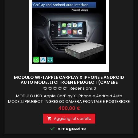
MODULO WIFI APPLE CARPLAY X IPHONE E ANDROID
AUTO MODELLI CITROEN E PEUGEOT (CAMERE
POSTERIORE E ANTERIORE)
Recensioni:
0
MODULO USB Apple CarPlay X iPhone e Android Auto
MODELLI PEUGEOT INGRESSO CAMERA FRONTALE E POSTERIORE
INSTALLAZIONE PLUG IN Wireless Apple CarPlay Android
Prezzo
400,00 €
Modelli compatibili: Per Peugeot 2008 2014-
2017Per Peugeot 3008 2015-2017Per Peugeot 408
Aggiungi al carrello

2014-2017Per Peugeot 508 2013-2017Per...

In magazzino