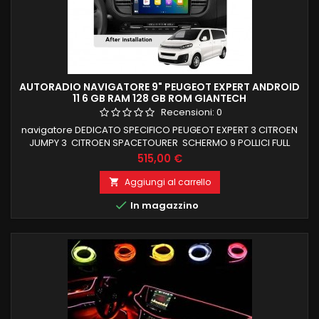
AUTORADIO NAVIGATORE 9" PEUGEOT EXPERT ANDROID
11 6 GB RAM 128 GB ROM GIANTECH
Recensioni:
0
navigatore DEDICATO SPECIFICO PEUGEOT EXPERT 3 CITROEN
JUMPY 3 CITROEN SPACETOURER SCHERMO 9 POLLICI FULL
TOUCH MANTENIMENTO COMANDI AL VOLANTE 6 GB RAM 128
Prezzo
515,00 €
GB ROM CARPLAY E ANDROID AUTO ANDROID11 FUNZIONE
MIRRORLINK COMPATIBILE MODULO DAB+WIFI
Aggiungi al carrello

INTEGRATO BLUETOOTH INTEGRATO ingresso camera e aux

In magazzino