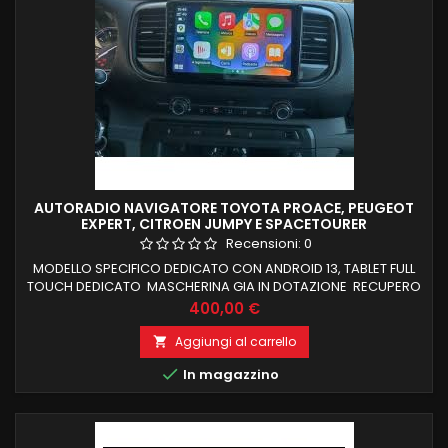
AUTORADIO NAVIGATORE TOYOTA PROACE, PEUGEOT
EXPERT, CITROEN JUMPY E SPACETOURER
Recensioni:
0
MODELLO SPECIFICO DEDICATO CON ANDROID 13, TABLET FULL
TOUCH DEDICATO MASCHERINA GIA IN DOTAZIONE RECUPERO
COMANDI AL VOLANTE E FUNZIONI DI BORDO CARPLAY E
Prezzo
400,00 €
ANDROID AUTO WIRELESS INTEGRATI NAVIGATORE OFFLINE E
ONLINE BLUETOOTH X CHIAMATE IN VIVAVOCE RADIO RDS E
Aggiungi al carrello

CONNESSIONE WIFI PER NAVIGAZIONE INTERNET PROCESSORE

In magazzino
OCTACORE SCHERMO HD NESSUNA MODIFICA X...