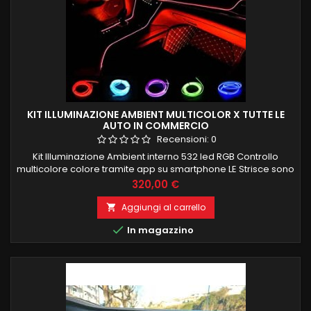
KIT ILLUMINAZIONE AMBIENT MULTICOLOR X TUTTE LE
AUTO IN COMMERCIO
Recensioni:
0
Kit Illuminazione Ambient interno 532 led RGB Controllo
multicolore colore tramite app su smartphone LE Strisce sono
composte de 100 led interni per una corretta ed uniforme
Prezzo
320,00 €
illuminazione e si possono anche tagliare a misura Kit è
composto da: 4 strisce porte 4 maniglie 4 portaoggetti porte
Aggiungi al carrello

4 tappetini piedi 1 cruscotto frontale 4 PEZZI 75CM 1 PEZZO...

In magazzino