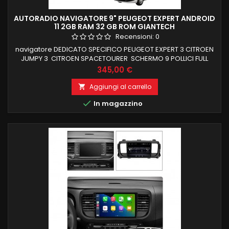
AUTORADIO NAVIGATORE 9" PEUGEOT EXPERT ANDROID
11 2GB RAM 32 GB ROM GIANTECH
Recensioni:
0
navigatore DEDICATO SPECIFICO PEUGEOT EXPERT 3 CITROEN
JUMPY 3 CITROEN SPACETOURER SCHERMO 9 POLLICI FULL
TOUCH MANTENIMENTO COMANDI AL VOLANTE 2 GB RAM 16 GB
Prezzo
345,00 €
ROM ANDROID11 FUNZIONE MIRRORLINK COMPATIBILE MODULO
DAB+WIFI INTEGRATO BLUETOOTH INTEGRATO ingresso
Aggiungi al carrello

camera e aux

In magazzino