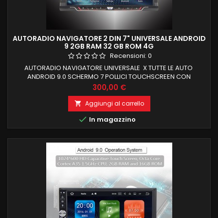
AUTORADIO NAVIGATORE 2 DIN 7" UNIVERSALE ANDROID
9 2GB RAM 32 GB ROM 4G
Recensioni:
0
AUTORADIO NAVIGATORE UNIVERSALE X TUTTE LE AUTO
ANDROID 9.0 SCHERMO 7 POLLICI TOUCHSCREEN CON
RISOLUZIONE 1024X600 2GB RAM E 32 GB DI ROM INTERNA,
Prezzo
300,00 €
LOGO ALLA ACCENSIONE
Aggiungi al carrello


In magazzino