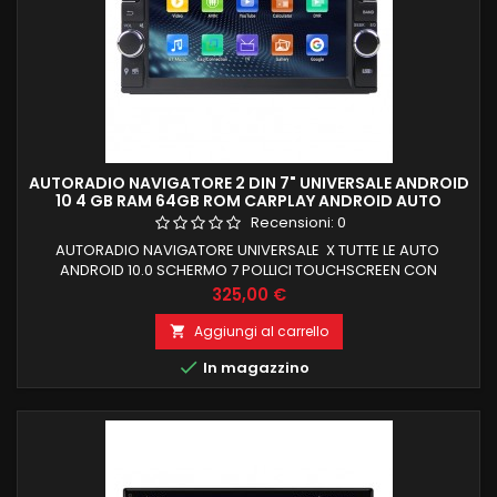
AUTORADIO NAVIGATORE 2 DIN 7" UNIVERSALE ANDROID
10 4 GB RAM 64GB ROM CARPLAY ANDROID AUTO
INTEGRATI
Recensioni:
0
AUTORADIO NAVIGATORE UNIVERSALE X TUTTE LE AUTO
ANDROID 10.0 SCHERMO 7 POLLICI TOUCHSCREEN CON
RISOLUZIONE 1024X600 4 GB RAM E 64 GB DI ROM INTERNA,
Prezzo
325,00 €
LOGO ALLA ACCENSIONE CARPLAY +ANDROID AUTO INTEGRATI
Aggiungi al carrello


In magazzino