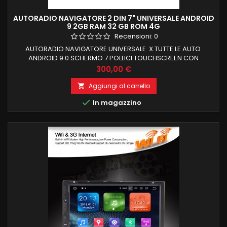
AUTORADIO NAVIGATORE 2 DIN 7" UNIVERSALE ANDROID
9 2GB RAM 32 GB ROM 4G
Recensioni:
0
AUTORADIO NAVIGATORE UNIVERSALE X TUTTE LE AUTO
ANDROID 9.0 SCHERMO 7 POLLICI TOUCHSCREEN CON
RISOLUZIONE 1024X600 2GB RAM E 32 GB DI ROM INTERNA,
Prezzo
300,00 €
LOGO ALLA ACCENSIONE CARPLAY +ANDROID AUTO INTEGRATI
Aggiungi al carrello


In magazzino