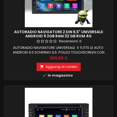
AUTORADIO NAVIGATORE 2 DIN 6,5" UNIVERSALE
ANDROID 9 2GB RAM 32 GB ROM 4G
Recensioni:
0
AUTORADIO NAVIGATORE UNIVERSALE X TUTTE LE AUTO
ANDROID 9.0 SCHERMO 6,5 POLLICI TOUCHSCREEN CON
RISOLUZIONE 1024X600 2GB RAM E 32 GB DI ROM INTERNA,
Prezzo
300,00 €
LOGO ALLA ACCENSIONE
Aggiungi al carrello


In magazzino