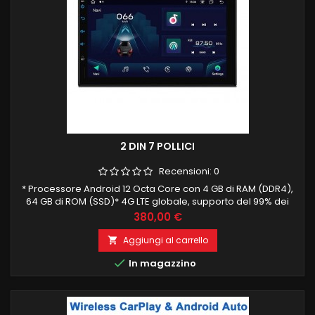
2 DIN 7 POLLICI
Recensioni:
0
* Processore Android 12 Octa Core con 4 GB di RAM (DDR4),
64 GB di ROM (SSD)* 4G LTE globale, supporto del 99% dei
vettoriin tutto il mondo * CarPlay wireless integrato e cablato
Prezzo
380,00 €
e Wireless Android Auto* Doppia interfaccia utente
commutabile* Touch screen Premium G+G a doppio strato -
Aggiungi al carrello

Schermoda 7 pollici 1024 * 600 HD IPS 2.5D* Riproduzione

In magazzino
video 2K*...