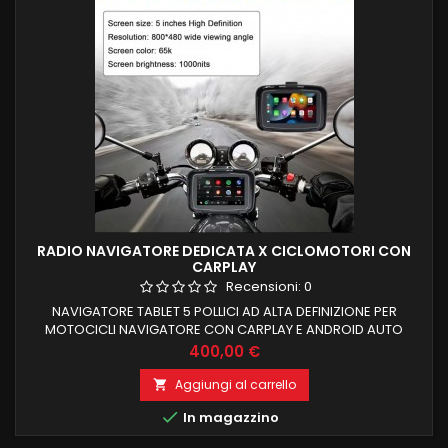
RADIO NAVIGATORE DEDICATA X CICLOMOTORI CON
CARPLAY
Recensioni:
0
NAVIGATORE TABLET 5 POLLICI AD ALTA DEFINIZIONE PER
MOTOCICLI NAVIGATORE CON CARPLAY E ANDROID AUTO
WIRELESS E LETTORE USB PIU CONNESSIONE WIFI (YOUTUBE
Prezzo
400,00 €
NETFLIX ECC) BLUETOOTH X CHIAMATE IN VIVAVOCE A DUE
MICROFONI PAGAMENTO ANCHE RATEALE
Aggiungi al carrello


In magazzino