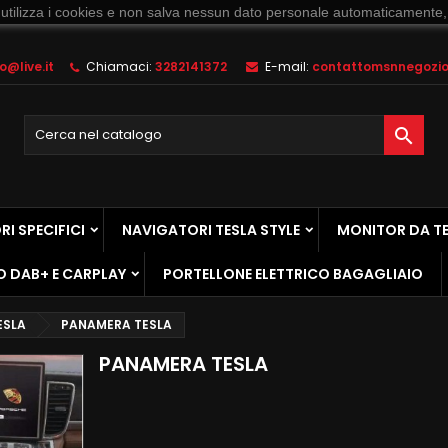
 utilizza i cookies e non salva nessun dato personale automaticamente,
@live.it
Chiamaci:
3282141372
E-mail:
contattomsnnegozio@

I SPECIFICI
NAVIGATORI TESLA STYLE
MONITOR DA T
O DAB+ E CARPLAY
PORTELLONE ELETTRICO BAGAGLIAIO
ESLA
PANAMERA TESLA
PANAMERA TESLA