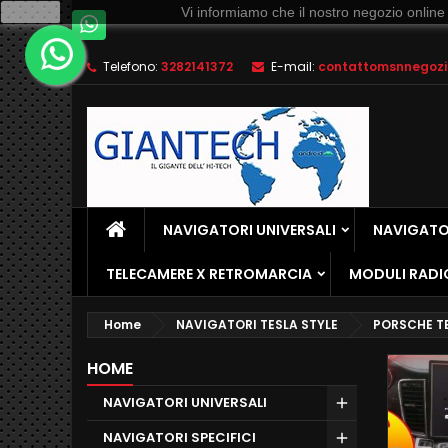
Ok
Vi informiamo che il nostro negozio online
Telefono:
3282141372
E-mail:
contattomsnnegozio
NAVIGATORI UNIVERSALI
NAVIGATOR
TELECAMERE X RETROMARCIA
MODULI RADI
Home
NAVIGATORI TESLA STYLE
PORSCHE T
HOME
NAVIGATORI UNIVERSALI
NAVIGATORI SPECIFICI