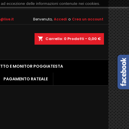
 ad eccezione delle informazioni contenute nei cookies.
live.it
Benvenuto,
Accedi
o
Crea un account
shopping_cart
Carrello:
0
Prodotti - 0,00 €
ETTO E MONITOR POGGIATESTA
PAGAMENTO RATEALE