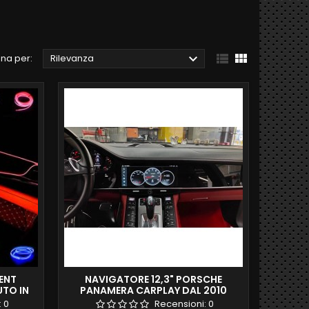



na per:
Rilevanza
IENT
NAVIGATORE 12,3" PORSCHE
UTO IN
PANAMERA CARPLAY DAL 2010
:
0
Recensioni:
0