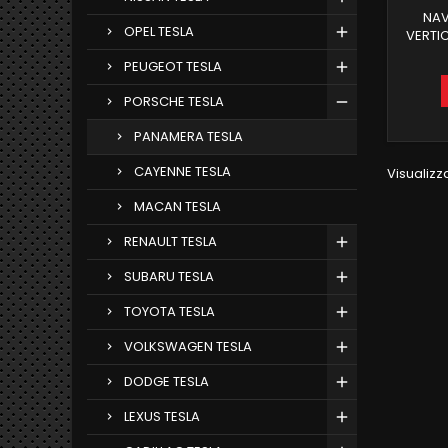
NAV
OPEL TESLA
VERTI
ROM 
PEUGEOT TESLA
CARPL
WIRELES
PORSCHE TESLA
BOR
INGRE
PANAMERA TESLA
SUB BL
NAV
CAYENNE TESLA
Visualizza
INTEG
MACAN TESLA
RENAULT TESLA
SUBARU TESLA
TOYOTA TESLA
VOLKSWAGEN TESLA
DODGE TESLA
LEXUS TESLA