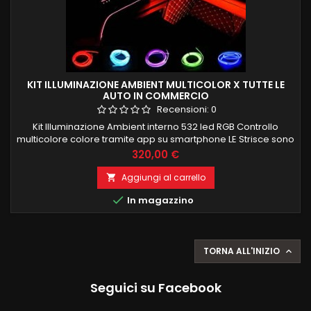
KIT ILLUMINAZIONE AMBIENT MULTICOLOR X TUTTE LE
AUTO IN COMMERCIO
Recensioni:
0
Kit Illuminazione Ambient interno 532 led RGB Controllo
multicolore colore tramite app su smartphone LE Strisce sono
composte de 100 led interni per una corretta ed uniforme
Prezzo
320,00 €
illuminazione e si possono anche tagliare a misura Kit è
composto da: 4 strisce porte 4 maniglie 4 portaoggetti porte
Aggiungi al carrello

4 tappetini piedi 1 cruscotto frontale 4 PEZZI 75CM 1 PEZZO...

In magazzino
TORNA ALL'INIZIO

Seguici su Facebook