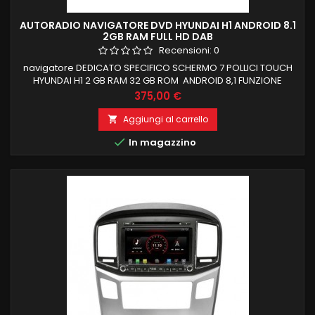
AUTORADIO NAVIGATORE DVD HYUNDAI H1 ANDROID 8.1
2GB RAM FULL HD DAB
Recensioni:
0
navigatore DEDICATO SPECIFICO SCHERMO 7 POLLICI TOUCH
HYUNDAI H1 2 GB RAM 32 GB ROM ANDROID 8,1 FUNZIONE
MIRRORLINK COMPATIBILE MODULO DAB+WIFI
Prezzo
375,00 €
INTEGRATO BLUETOOTH INTEGRATO ingresso camera e aux
Aggiungi al carrello


In magazzino