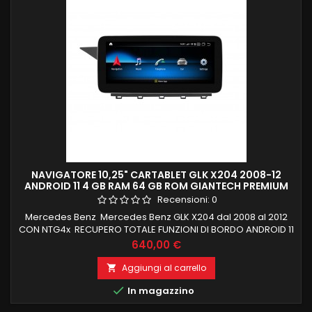
NAVIGATORE 10,25" CARTABLET GLK X204 2008-12
ANDROID 11 4 GB RAM 64 GB ROM GIANTECH PREMIUM
Recensioni:
0
Mercedes Benz Mercedes Benz GLK X204 dal 2008 al 2012
CON NTG4x RECUPERO TOTALE FUNZIONI DI BORDO ANDROID 11
4 GB RAM 64 GB ROM, CON SLOT SIM 4 GB E SD CARPLAY E
Prezzo
640,00 €
ANDROID AUTO INTEGRATI WIRELESS MANTENIMENTO FUNZIONI
DI BORDO (TUTTE LE FUNZIONI ORIGINALI) WIFI INTEGRATO E
Aggiungi al carrello

FUNZIONE MIRRORING MENU IN LINGUA ITALIANA NESSUNA

In magazzino
MODIFICA X LA INSTALLAZIONE ,...