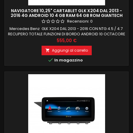
NAVIGATORE 10,25" CARTABLET GLK X204 DAL 2013 -
2016 4G ANDROID 10 4 GB RAM 64 GB ROM GIANTECH
PREMIUM
Recensioni:
0
Mercedes Benz GLK X204 DAL 2013 - 2016 CON NTG 4.5 / 4.7
RECUPERO TOTALE FUNZIONI DI BORDO ANDROID 10 OCTACORE
4 GB RAM 64 GB ROM, MANTENIMENTO FUNZIONI DI BORDO
Prezzo
555,00 €
(TUTTE LE FUNZIONI ORIGINALI SCHERMO TOUCHSCREEN IPS
10,25 POLLICI TOUCH WIFI INTEGRATO E FUNZIONE MIRRORING
Aggiungi al carrello

MENU IN LINGUA ITALIANA NESSUNA MODIFICA X LA

In magazzino
INSTALLAZIONE , TUTTO GIA FORNITO IN...