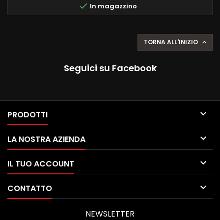

In magazzino
System Perfect...
TORNA ALL'INIZIO

Seguici su Facebook

PRODOTTI

LA NOSTRA AZIENDA

IL TUO ACCOUNT

CONTATTO
NEWSLETTER