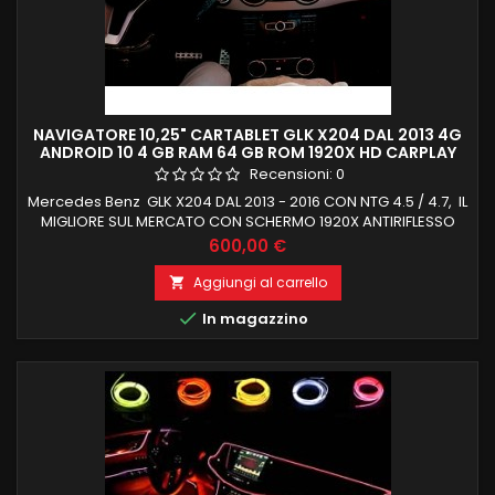
NAVIGATORE 10,25" CARTABLET GLK X204 DAL 2013 4G
ANDROID 10 4 GB RAM 64 GB ROM 1920X HD CARPLAY
Recensioni:
0
Mercedes Benz GLK X204 DAL 2013 - 2016 CON NTG 4.5 / 4.7, IL
MIGLIORE SUL MERCATO CON SCHERMO 1920X ANTIRIFLESSO
BLURAY E CARPLAY INTEGRATO RECUPERO TOTALE FUNZIONI DI
Prezzo
600,00 €
BORDO ANDROID 10 OCTACORE 4 GB RAM 64 GB ROM,
MANTENIMENTO FUNZIONI DI BORDO (TUTTE LE FUNZIONI
Aggiungi al carrello

ORIGINALI WIFI INTEGRATO E FUNZIONE MIRRORING CARPLAY E

In magazzino
ANDROID AUTO INTEGRATI NESSUNA...