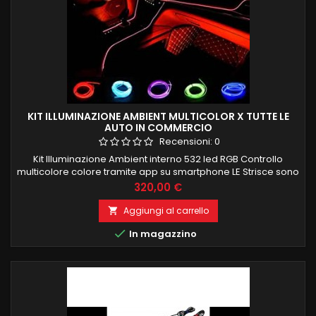
KIT ILLUMINAZIONE AMBIENT MULTICOLOR X TUTTE LE
AUTO IN COMMERCIO
Recensioni:
0
Kit Illuminazione Ambient interno 532 led RGB Controllo
multicolore colore tramite app su smartphone LE Strisce sono
composte de 100 led interni per una corretta ed uniforme
Prezzo
320,00 €
illuminazione e si possono anche tagliare a misura Kit è
composto da: 4 strisce porte 4 maniglie 4 portaoggetti porte
Aggiungi al carrello

4 tappetini piedi 1 cruscotto frontale 4 PEZZI 75CM 1 PEZZO...

In magazzino