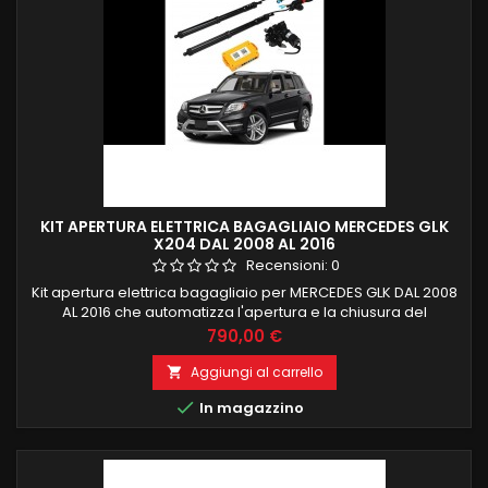
KIT APERTURA ELETTRICA BAGAGLIAIO MERCEDES GLK
X204 DAL 2008 AL 2016
Recensioni:
0
Kit apertura elettrica bagagliaio per MERCEDES GLK DAL 2008
AL 2016 che automatizza l'apertura e la chiusura del
portellone del bagagliaio della vostra automobile. Il sistema
Prezzo
790,00 €
è completo di due pistoni specifici per il montaggio e
centralina di controllo e due pulsanti specifici da installare
Aggiungi al carrello

nell'abitacolo e nel portellone. Il sistema consente

In magazzino
l'apertura...