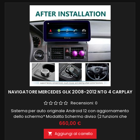
NAVIGATORE MERCEDES GLK 2008-2012 NTG 4 CARPLAY
Recensioni:
0
Sistema per auto originale Android 12 con aggiornamento
dello schermo* Modalita Schermo diviso (2 funzioni che
lavorano insieme)* Lettore video 2K Adreno 506*
Prezzo
660,00 €
CarAutoPlay wireless * Android Auto wireless* ingresso sim
4G LTE integrato (supporta SOLO vettori 4G locali in Asia e in
Aggiungi al carrello

Europa)* Qualcomm Bluetooth 5.0* Schermo IPS HD* Dual