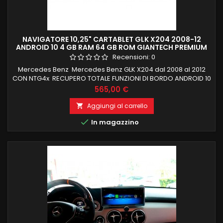
NAVIGATORE 10,25" CARTABLET GLK X204 2008-12
ANDROID 10 4 GB RAM 64 GB ROM GIANTECH PREMIUM
Recensioni:
0
Mercedes Benz Mercedes Benz GLK X204 dal 2008 al 2012
CON NTG4x RECUPERO TOTALE FUNZIONI DI BORDO ANDROID 10
4 GB RAM 64 GB ROM, CON SLOT SIM 4 GB E SD MANTENIMENTO
Prezzo
565,00 €
FUNZIONI DI BORDO (TUTTE LE FUNZIONI ORIGINALI) WIFI
INTEGRATO E FUNZIONE MIRRORING MENU IN LINGUA ITALIANA
Aggiungi al carrello

NESSUNA MODIFICA X LA INSTALLAZIONE , TUTTO GIA FORNITO IN

In magazzino
CONFEZIONE RECUPERA...