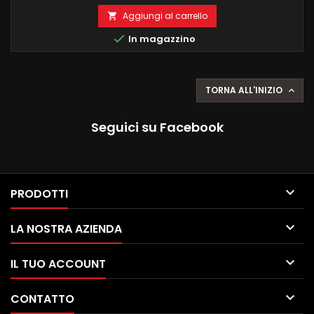
RECUPERO FUNZIONI DI BORDO
Aggiungi al carrello


In magazzino
TORNA ALL'INIZIO

Seguici su Facebook

PRODOTTI

LA NOSTRA AZIENDA

IL TUO ACCOUNT

CONTATTO