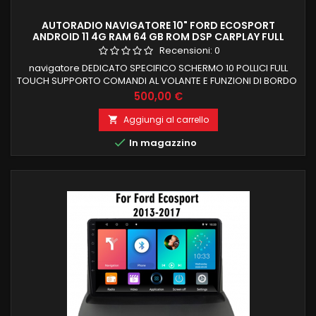
AUTORADIO NAVIGATORE 10" FORD ECOSPORT
ANDROID 11 4G RAM 64 GB ROM DSP CARPLAY FULL
GIANTECH PREMIUM
Recensioni:
0
navigatore DEDICATO SPECIFICO SCHERMO 10 POLLICI FULL
TOUCH SUPPORTO COMANDI AL VOLANTE E FUNZIONI DI BORDO
FORD ECOSPORT RECUPERA SYNC E TASTIERA ORIGINALE 4 GB
Prezzo
500,00 €
RAM 64 GB ROM ANDROID 11 DSP EQUALIZZATORE SONORO
DIGITALE INTEGRATO CARPLAY INTEGRATO PER IOS e ANDROID
Aggiungi al carrello

AUTO FUNZIONE MIRRORLINK COMPATIBILE MODULO DAB+WIFI

In magazzino
INTEGRATO BLUETOOTH INTEGRATO...