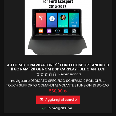
AUTORADIO NAVIGATORE 9" FORD ECOSPORT ANDROID
11 6G RAM 128 GB ROM DSP CARPLAY FULL GIANTECH
PREMIUM
Recensioni:
0
navigatore DEDICATO SPECIFICO SCHERMO 9 POLLICI FULL
TOUCH SUPPORTO COMANDI AL VOLANTE E FUNZIONI DI BORDO
FORD ECOSPORT RECUPERA SYNC E TASTIERA ORIGINALE 6 GB
Prezzo
550,00 €
RAM 128 GB ROM ANDROID 11 DSP EQUALIZZATORE SONORO
DIGITALE INTEGRATO CARPLAY INTEGRATO PER IOS e ANDROID
Aggiungi al carrello

AUTO FUNZIONE MIRRORLINK COMPATIBILE MODULO DAB+WIFI

In magazzino
INTEGRATO BLUETOOTH INTEGRATO...