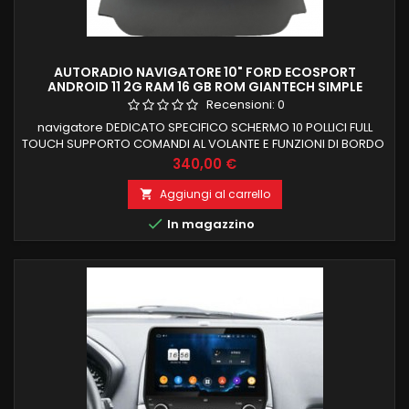
AUTORADIO NAVIGATORE 10" FORD ECOSPORT
ANDROID 11 2G RAM 16 GB ROM GIANTECH SIMPLE
Recensioni:
0
navigatore DEDICATO SPECIFICO SCHERMO 10 POLLICI FULL
TOUCH SUPPORTO COMANDI AL VOLANTE E FUNZIONI DI BORDO
FORD ECOSPORT 2 GB RAM 16 GB ROM ANDROID 11 FUNZIONE
Prezzo
340,00 €
MIRRORLINK COMPATIBILE MODULO DAB+WIFI
INTEGRATO BLUETOOTH INTEGRATO ingresso camera e aux
Aggiungi al carrello


In magazzino