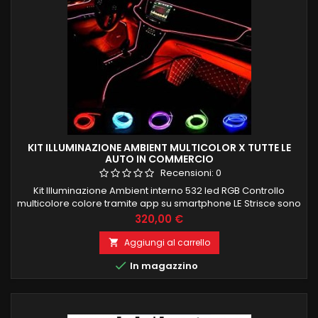
KIT ILLUMINAZIONE AMBIENT MULTICOLOR X TUTTE LE
AUTO IN COMMERCIO
Recensioni:
0
Kit Illuminazione Ambient interno 532 led RGB Controllo
multicolore colore tramite app su smartphone LE Strisce sono
composte de 100 led interni per una corretta ed uniforme
Prezzo
320,00 €
illuminazione e si possono anche tagliare a misura Kit è
composto da: 4 strisce porte 4 maniglie 4 portaoggetti porte
Aggiungi al carrello

4 tappetini piedi 1 cruscotto frontale 4 PEZZI 75CM 1 PEZZO...

In magazzino