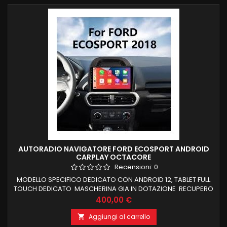
AUTORADIO NAVIGATORE FORD ECOSPORT ANDROID
CARPLAY OCTACORE
Recensioni:
0
MODELLO SPECIFICO DEDICATO CON ANDROID 12, TABLET FULL
TOUCH DEDICATO MASCHERINA GIA IN DOTAZIONE RECUPERO
COMANDI AL VOLANTE E FUNZIONI DI BORDO CARPLAY E
Prezzo
400,00 €
ANDROID AUTO WIRELESS INTEGRATI NAVIGATORE OFFLINE E
ONLINE BLUETOOTH X CHIAMATE IN VIVAVOCE RADIO RDS E
Aggiungi al carrello

CONNESSIONE WIFI PER NAVIGAZIONE INTERNET PROCESSORE