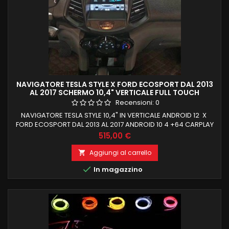
NAVIGATORE TESLA STYLE X FORD ECOSPORT DAL 2013
AL 2017 SCHERMO 10,4" VERTICALE FULL TOUCH
Recensioni:
0
NAVIGATORE TESLA STYLE 10,4" IN VERTICALE ANDROID 12 X
FORD ECOSPORT DAL 2013 AL 2017 ANDROID 10 4 +64 CARPLAY
INTEGRATO E ANDROID AUTO PROCESSORE OCTACORE
Prezzo
515,00 €
RECUPERO FUNZIONI DI BORDO
Aggiungi al carrello


In magazzino