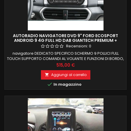
AUTORADIO NAVIGATORE DVD 9" FORD ECOSPORT
ANDROID 9 4G FULL HD DAB GIANTECH PREMIUM +
CAMERA
Recensioni:
0
navigatore DEDICATO SPECIFICO SCHERMO 9 POLLICI FULL
TOUCH SUPPORTO COMANDI AL VOLANTE E FUNZIONI DI BORDO,
RECUPERA SYNC USB E PARKING NON SI PERDE NULLA DI
Prezzo
515,00 €
ORIGINALE carplay e android auto integrati FORD ECOSPORT
DAL 2018 CON LETTORE DVD 4 GB RAM 64 GB ROM ANDROID 11
Aggiungi al carrello

FUNZIONE MIRRORLINK DSP CAMERA RETROMARCIA OMAGGIO

In magazzino
COMPATIBILE MODULO DAB+WIFI...