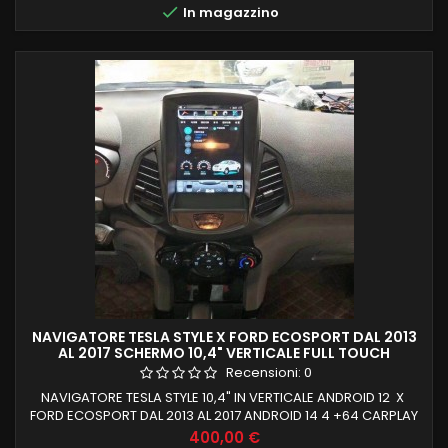

In magazzino
OCTACORE SCHERMO HD NESSUNA MODIFICA X...
NAVIGATORE TESLA STYLE X FORD ECOSPORT DAL 2013
AL 2017 SCHERMO 10,4" VERTICALE FULL TOUCH
Recensioni:
0
NAVIGATORE TESLA STYLE 10,4" IN VERTICALE ANDROID 12 X
FORD ECOSPORT DAL 2013 AL 2017 ANDROID 14 4 +64 CARPLAY
INTEGRATO E ANDROID AUTO PROCESSORE OCTACORE
Prezzo
400,00 €