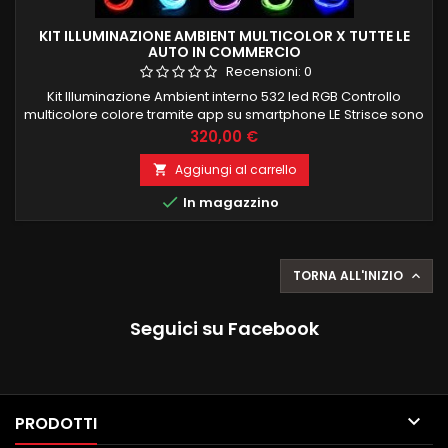
KIT ILLUMINAZIONE AMBIENT MULTICOLOR X TUTTE LE
AUTO IN COMMERCIO
Recensioni:
0
Kit Illuminazione Ambient interno 532 led RGB Controllo
multicolore colore tramite app su smartphone LE Strisce sono
composte de 100 led interni per una corretta ed uniforme
Prezzo
320,00 €
illuminazione e si possono anche tagliare a misura Kit è
composto da: 4 strisce porte 4 maniglie 4 portaoggetti porte
Aggiungi al carrello

4 tappetini piedi 1 cruscotto frontale 4 PEZZI 75CM 1 PEZZO...

In magazzino
TORNA ALL'INIZIO

Seguici su Facebook

PRODOTTI