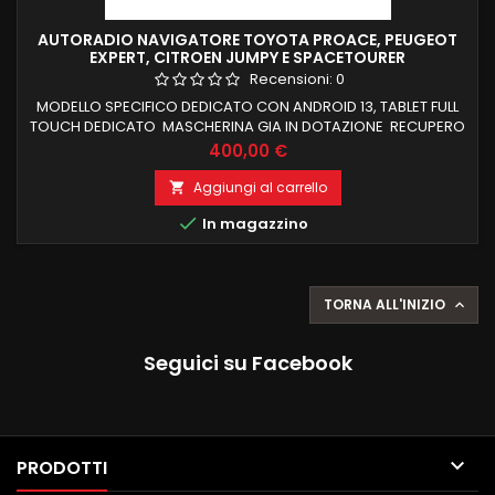
AUTORADIO NAVIGATORE TOYOTA PROACE, PEUGEOT
EXPERT, CITROEN JUMPY E SPACETOURER
Recensioni:
0
MODELLO SPECIFICO DEDICATO CON ANDROID 13, TABLET FULL
TOUCH DEDICATO MASCHERINA GIA IN DOTAZIONE RECUPERO
COMANDI AL VOLANTE E FUNZIONI DI BORDO CARPLAY E
Prezzo
400,00 €
ANDROID AUTO WIRELESS INTEGRATI NAVIGATORE OFFLINE E
ONLINE BLUETOOTH X CHIAMATE IN VIVAVOCE RADIO RDS E
Aggiungi al carrello

CONNESSIONE WIFI PER NAVIGAZIONE INTERNET PROCESSORE

In magazzino
OCTACORE SCHERMO HD NESSUNA MODIFICA X...
TORNA ALL'INIZIO

Seguici su Facebook

PRODOTTI