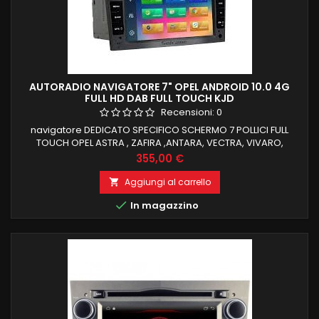
AUTORADIO NAVIGATORE 7" OPEL ANDROID 10.0 4G
FULL HD DAB FULL TOUCH KJD
Recensioni:
0
navigatore DEDICATO SPECIFICO SCHERMO 7 POLLICI FULL
TOUCH OPEL ASTRA , ZAFIRA ,ANTARA, VECTRA, VIVARO,
MERIVAroid 9 , il top in commercio 2 GB RAM 32 GB ROM
Prezzo
355,00 €
ANDROID 10.0 FUNZIONE MIRRORLINK COMPATIBILE MODULO
DAB+WIFI INTEGRATO BLUETOOTH INTEGRATO ingresso
Aggiungi al carrello

camera e aux

In magazzino