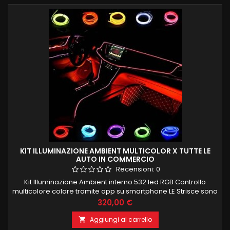
KIT ILLUMINAZIONE AMBIENT MULTICOLOR X TUTTE LE
AUTO IN COMMERCIO
Recensioni:
0
Kit Illuminazione Ambient interno 532 led RGB Controllo
multicolore colore tramite app su smartphone LE Strisce sono
composte de 100 led interni per una corretta ed uniforme
Prezzo
320,00 €
illuminazione e si possono anche tagliare a misura Kit è
composto da: 4 strisce porte 4 maniglie 4 portaoggetti porte
Aggiungi al carrello

4 tappetini piedi 1 cruscotto frontale 4 PEZZI 75CM 1 PEZZO...