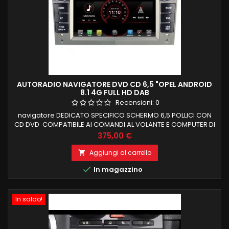
AUTORADIO NAVIGATORE DVD CD 6,5 "OPEL ANDROID
8.1 4G FULL HD DAB
Recensioni:
0
navigatore DEDICATO SPECIFICO SCHERMO 6,5 POLLICI CON
CD DVD COMPATIBILE AI COMANDI AL VOLANTE E COMPUTER DI
BORDO COLORE MASCHERINA GRIGIO SILVER, NERO O
Prezzo
375,00 €
ANTRACITE OPEL ASTRA , ZAFIRA ,ANTARA, VECTRA, VIVARO,
MERIVA Android 8.1 2 GB RAM 32 GB ROM FUNZIONE
Aggiungi al carrello

MIRRORLINK COMPATIBILE MODULO DAB+WIFI

In magazzino
INTEGRATO BLUETOOTH INTEGRATO ingresso camera e aux
In saldo!