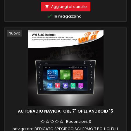
BORDO CARPLAY E ANDROID AUTO WIRELESS INTEGRATI
NAVIGATORE OFFLINE E ONLINE BLUETOOTH X CHIAMATE IN
Aggiungi al carrello

VIVAVOCE RADIO RDS E CONNESSIONE WIFI PER NAVIGAZIONE

In magazzino
INTERNET PROCESSORE OCTACORE SCHERMO...
Nuovo
AUTORADIO NAVIGATORE 7" OPEL ANDROID 15
Recensioni:
0
navigatore DEDICATO SPECIFICO SCHERMO 7 POLLICI FULL