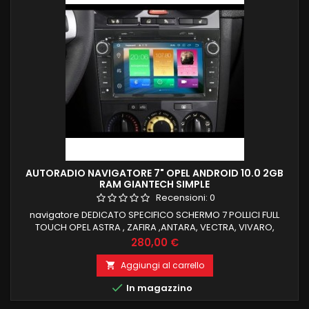
AUTORADIO NAVIGATORE 7" OPEL ANDROID 10.0 2GB
RAM GIANTECH SIMPLE
Recensioni:
0
navigatore DEDICATO SPECIFICO SCHERMO 7 POLLICI FULL
TOUCH OPEL ASTRA , ZAFIRA ,ANTARA, VECTRA, VIVARO,
MERIVAroid 9 , il top in commercio 2 GB RAM 16 GB ROM
Prezzo
280,00 €
ANDROID 10 SUPPORTO COMPUTER DI BORDO E COMANDIA L
VOLANTE FUNZIONE MIRRORLINK COMPATIBILE MODULO
Aggiungi al carrello

DAB+WIFI INTEGRATO BLUETOOTH INTEGRATO ingresso

In magazzino
camera e aux