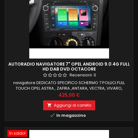
AUTORADIO NAVIGATORE 7" OPEL ANDROID 9.0 4G FULL
HD DAB DVD OCTACORE
Recensioni:
0
navigatore DEDICATO SPECIFICO SCHERMO 7 POLLICI FULL
TOUCH OPEL ASTRA , ZAFIRA ,ANTARA, VECTRA, VIVARO,
MERIVAroid 9 , il top in commercio 4 GB RAM 32 GB ROM
Prezzo
425,00 €
ANDROID 9.0 IL TOP IN COMMERCIO SUPPORTO COMPUTER DI
BORDO E COMANDIA L VOLANTE FUNZIONE MIRRORLINK
Aggiungi al carrello

COMPATIBILE MODULO DAB+WIFI INTEGRATO BLUETOOTH

In magazzino
INTEGRATO ingresso camera e aux
In saldo!