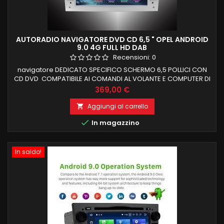
AUTORADIO NAVIGATORE DVD CD 6,5 " OPEL ANDROID
9.0 4G FULL HD DAB
Recensioni:
0
navigatore DEDICATO SPECIFICO SCHERMO 6,5 POLLICI CON
CD DVD COMPATIBILE AI COMANDI AL VOLANTE E COMPUTER DI
BORDO COLORE MASCHERINA GRIGIO SILVER, NERO O
Prezzo
369,00 €
ANTRACITE OPEL ASTRA , ZAFIRA ,ANTARA, VECTRA, VIVARO,
MERIVA Android 9 , il top in commercio 2 GB RAM 32 GB ROM
Aggiungi al carrello

ANDROID 9.0 FUNZIONE MIRRORLINK COMPATIBILE MODULO

In magazzino
DAB+WIFI INTEGRATO BLUETOOTH...
In saldo!