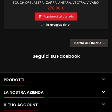
TOUCH OPEL ASTRA , ZAFIRA ,ANTARA, VECTRA, VIVARO,
MERIVA , il top in commercio 4 GB RAM 64 GB ROM ANDROID 11
Prezzo
270,00 €
FUNZIONE MIRRORLINK COMPATIBILE MODULO DAB+WIFI
INTEGRATO BLUETOOTH INTEGRATO ingresso camera e aux
Aggiungi al carrello

carplay integrato , android auto integrato recupero funzioni

In magazzino
di bordo
TORNA ALL'INIZIO

Seguici su Facebook

PRODOTTI

LA NOSTRA AZIENDA

IL TUO ACCOUNT