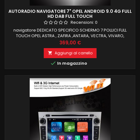
AUTORADIO NAVIGATORE 7" OPEL ANDROID 9.0 4G FULL
HD DAB FULL TOUCH
Recensioni:
0
navigatore DEDICATO SPECIFICO SCHERMO 7 POLLICI FULL
TOUCH OPEL ASTRA , ZAFIRA ,ANTARA, VECTRA, VIVARO,
MERIVA , il top in commercio 4 GB RAM 64 GB ROM ANDROID 11
Prezzo
369,00 €
FUNZIONE MIRRORLINK COMPATIBILE MODULO DAB+WIFI
INTEGRATO BLUETOOTH INTEGRATO ingresso camera e aux
Aggiungi al carrello

carplay integrato , android auto integrato recupero funzioni

In magazzino
di bordo