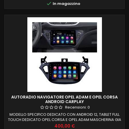

In magazzino
AUTORADIO NAVIGATORE OPEL ADAM E OPEL CORSA
ANDROID CARPLAY
Recensioni:
0
MODELLO SPECIFICO DEDICATO CON ANDROID 12, TABLET FULL
TOUCH DEDICATO OPEL CORSA E OPEL ADAM MASCHERINA GIA
IN DOTAZIONE RECUPERO COMANDI AL VOLANTE E FUNZIONI DI
Prezzo
400,00 €