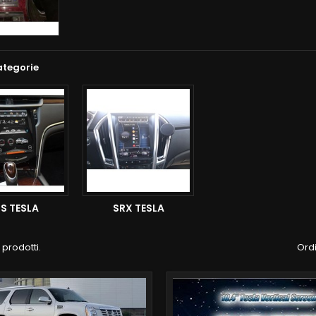
ategorie
S TESLA
SRX TESLA
 prodotti.
Ordi