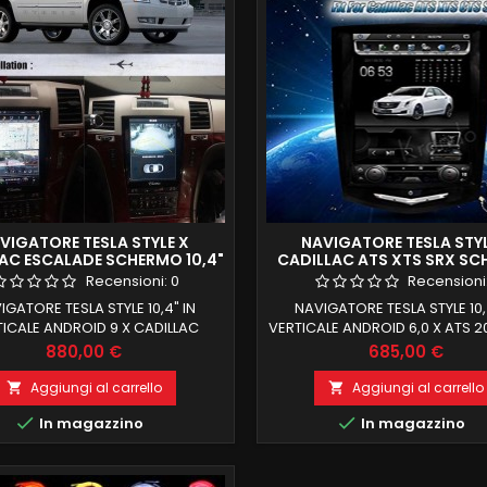
VIGATORE TESLA STYLE X
NAVIGATORE TESLA STYL
AC ESCALADE SCHERMO 10,4"
CADILLAC ATS XTS SRX S
VERTICALE FULL TOUCH
10,4" VERTICALE FULL T
Recensioni:
0
Recensioni
IGATORE TESLA STYLE 10,4" IN
NAVIGATORE TESLA STYLE 10,
ICALE ANDROID 9 X CADILLAC
VERTICALE ANDROID 6,0 X ATS 2
ADE 4 +64 GB ROM ANDROID 9
/XTS 2013-2017 /SRX 2013-2016 
Prezzo
Prezzo
880,00 €
685,00 €
NTEGRATO CARPLAY INTEGRATO
2 +64 GB ROM RECUPERO T
SORE PX6 IL TOP IN COMMERCIO
FUNZIONI DI BORDO E COMAN
Aggiungi al carrello
Aggiungi al carrello


RO TOTALE FUNZIONI DI BORDO E
VOLANTE


In magazzino
In magazzino
COMANDI AL VOLANTE