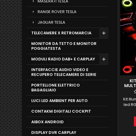
MASERATI TESLA
RANGE ROVER TESLA
JAGUAR TESLA
TELECAMERE X RETROMARCIA
MONITOR DA TETTO E MONITOR
POGGIATESTA
MODULI RADIO DAB+ E CARPLAY
INTERFACCIE AUDIO VIDEO E
RECUPERO TELECAMERE DI SERIE
KI
PORTELLONE ELETTRICO
MULT
BAGAGLIAIO
Kit Il
LUCI LED AMBIENT PER AUTO
led RG
tramit
CONTAKM DIGITALI COCKPIT
sono c
una cor
AIBOX ANDROID
e si p
Kit è
DISPLAY DVR CARPLAY