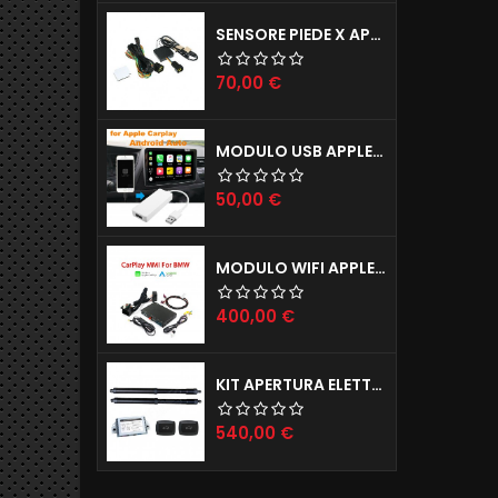
SENSORE PIEDE X APERTURA PORTELLONE ELETTRICO TAILGATE X TUTTE LE AUTO
Prezzo
70,00 €
MODULO USB APPLE CARPLAY X IPHONE E ANDROID AUTO X AUTORADIO ANDROID
Prezzo
50,00 €
MODULO WIFI APPLE CARPLAY X IPHONE E ANDROID AUTO MODELLI BMW (ANCHE INGRESSO CAMERE POSTERIORE E ANTERIORE)
Prezzo
400,00 €
KIT APERTURA ELETTRICA BAGAGLIAIO JAGUAR E-PACE F-PACE
Prezzo
540,00 €