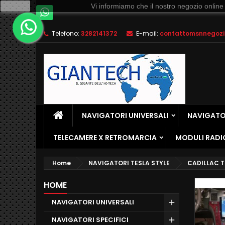
Ok
Vi informiamo che il nostro negozio online
Telefono:
3282141372
E-mail:
contattomsnnegozio
NAVIGATORI UNIVERSALI
NAVIGATOR
TELECAMERE X RETROMARCIA
MODULI RADI
Home
NAVIGATORI TESLA STYLE
CADILLAC T
HOME
NAVIGATORI UNIVERSALI
NAVIGATORI SPECIFICI