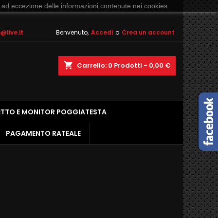
 ad eccezione delle informazioni contenute nei cookies.
live.it
Benvenuto,
Accedi
o
Crea un account
shopping_cart
Carrello:
0
Prodotti - 0,00 €
ETTO E MONITOR POGGIATESTA
PAGAMENTO RATEALE