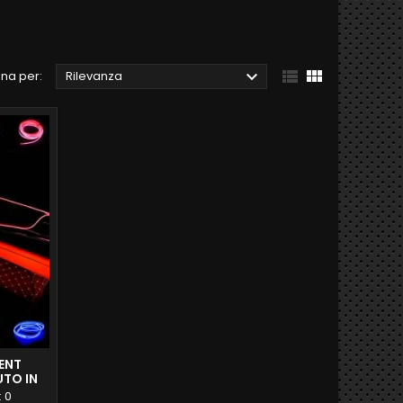



na per:
Rilevanza
IENT
UTO IN
:
0