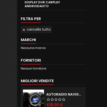
DISPLAY DVR CARPLAY
ANDROIDAUTO
FILTRA PER
cancella tutto

MARCHI
Nessuna marca
FORNITORI
Nessun fornitore
MIGLIORI VENDITE
AUTORADIO NAVIGATORE R56 57 60 ANDROID 12.0 QUADCORE WIFI 2GB RAM 16GB ROM
Prezzo
435,00 €