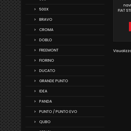
nav
500X
FIAT ST
comm
BRAVO
FUN
COM
CROMA
COMP
DOBLO
INTE
FREEMONT
Visualizza
FIORINO
DUCATO
GRANDE PUNTO
IDEA
PANDA
PUNTO / PUNTO EVO
QUBO