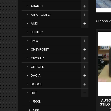
ABARTH
ALFA ROMEO
Ci sono 2
AUDI
BENTLEY
BMW
CHEVROLET
CRYSLER
CITROEN
DACIA
DODGE
FIAT
AUTO
500L
STILO
500