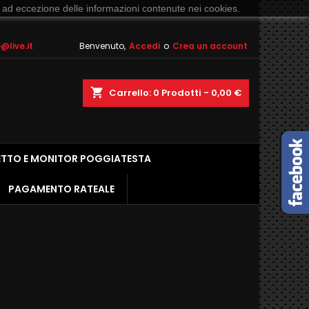
 ad eccezione delle informazioni contenute nei cookies.
live.it
Benvenuto,
Accedi
o
Crea un account
shopping_cart
Carrello:
0
Prodotti - 0,00 €
ETTO E MONITOR POGGIATESTA
PAGAMENTO RATEALE