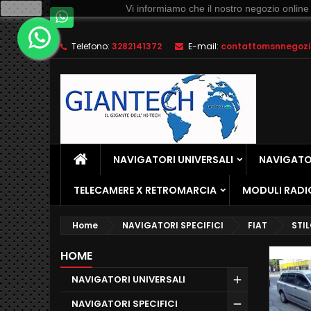
Ok
Vi informiamo che il nostro negozio online
Telefono:
3282141372
E-mail:
contattomsnnegozio
NAVIGATORI UNIVERSALI
NAVIGATOR
TELECAMERE X RETROMARCIA
MODULI RADI
Home
NAVIGATORI SPECIFICI
FIAT
STI
HOME
NAVIGATORI UNIVERSALI
NAVIGATORI SPECIFICI