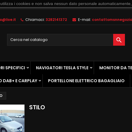
 utilizza i cookies e non salva nessun dato personale automaticamente,
@live.it
Chiamaci:
3282141372
E-mail:
contattomsnnegozio@

I SPECIFICI
NAVIGATORI TESLA STYLE
MONITOR DA T
O DAB+ E CARPLAY
PORTELLONE ELETTRICO BAGAGLIAIO
LO
STILO