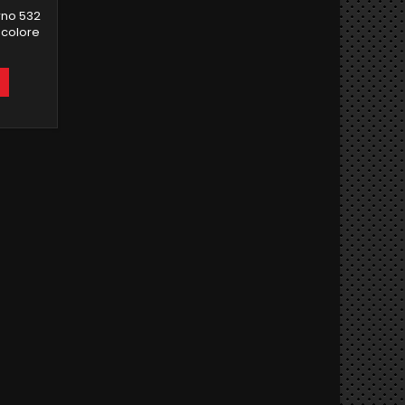
rno 532
 colore
Strisce
rni per
inazione
 misura
porte 4
rte 4
ntale 4