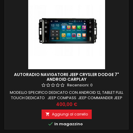
AUTORADIO NAVIGATORE JEEP CRYSLER DODGE 7"
ANDROID CARPLAY
Recensioni:
0
MODELLO SPECIFICO DEDICATO CON ANDROID 12, TABLET FULL
TOUCH DEDICATO JEEP COMPASS JEEP COMMANDER JEEP
LIBERTY JEEP PATRIOT CHRYSLER SEBRING CHRYSLER 300C
Prezzo
400,00 €
DODGE CALIBER DODGE AVENGER DODGE RAM JEEP WRANGLER
JEEP GRAND CHEROKEE DODGE JOURNEY MASCHERINA GIA IN
Aggiungi al carrello

DOTAZIONE RECUPERO COMANDI AL VOLANTE E FUNZIONI DI

In magazzino
BORDO CARPLAY E ANDROID AUTO...