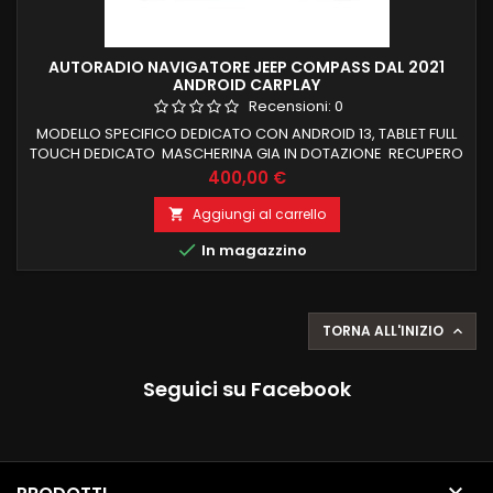
AUTORADIO NAVIGATORE JEEP COMPASS DAL 2021
ANDROID CARPLAY
Recensioni:
0
MODELLO SPECIFICO DEDICATO CON ANDROID 13, TABLET FULL
TOUCH DEDICATO MASCHERINA GIA IN DOTAZIONE RECUPERO
COMANDI AL VOLANTE E FUNZIONI DI BORDO CARPLAY E
Prezzo
400,00 €
ANDROID AUTO WIRELESS INTEGRATI NAVIGATORE OFFLINE E
ONLINE BLUETOOTH X CHIAMATE IN VIVAVOCE RADIO RDS E
Aggiungi al carrello

CONNESSIONE WIFI PER NAVIGAZIONE INTERNET PROCESSORE

In magazzino
OCTACORE SCHERMO HD NESSUNA MODIFICA X...
TORNA ALL'INIZIO

Seguici su Facebook
