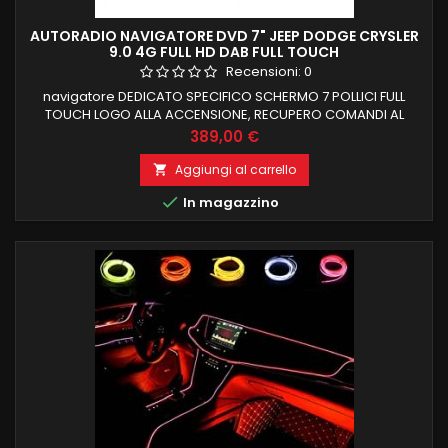
AUTORADIO NAVIGATORE DVD 7" JEEP DODGE CRYSLER
9.0 4G FULL HD DAB FULL TOUCH
Recensioni:
0
navigatore DEDICATO SPECIFICO SCHERMO 7 POLLICI FULL
TOUCH LOGO ALLA ACCENSIONE, RECUPERO COMANDI AL
VOLANTE 2 GB RAM 32 GB ROM ANDROID 9.0 FUNZIONE
Prezzo
389,00 €
MIRRORLINK COMPATIBILE MODULO DAB+WIFI
INTEGRATO BLUETOOTH INTEGRATO ingresso camera e aux
Aggiungi al carrello


In magazzino