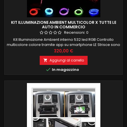
KIT ILLUMINAZIONE AMBIENT MULTICOLOR X TUTTE LE
AUTO IN COMMERCIO
Recensioni:
0
Kit Illuminazione Ambient interno 532 led RGB Controllo
multicolore colore tramite app su smartphone LE Strisce sono
composte de 100 led interni per una corretta ed uniforme
Prezzo
320,00 €
illuminazione e si possono anche tagliare a misura Kit è
composto da: 4 strisce porte 4 maniglie 4 portaoggetti porte
Aggiungi al carrello

4 tappetini piedi 1 cruscotto frontale 4 PEZZI 75CM 1 PEZZO...

In magazzino