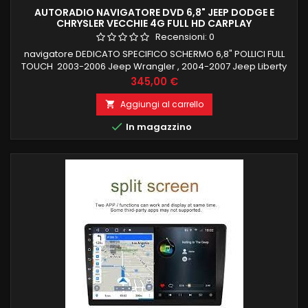
AUTORADIO NAVIGATORE DVD 6,8" JEEP DODGE E
CHRYSLER VECCHIE 4G FULL HD CARPLAY
Recensioni:
0
navigatore DEDICATO SPECIFICO SCHERMO 6,8" POLLICI FULL
TOUCH 2003-2006 Jeep Wrangler , 2004-2007 Jeep Liberty
, 1999-2004 Jeep Grand Cherokee LOGO ALLA ACCENSIONE,
Prezzo
345,00 €
RECUPERO COMANDI AL VOLANTE 4 GB RAM 64 GB ROM
ANDROID 13 CARPLAY ANDROID AUTO WIFI INTEGRATO
Aggiungi al carrello

NAVIGAZIONE ONLINE E OFFLINE INGRESSO CAMERA FUNZIONE

In magazzino
MIRRORLINK COMPATIBILE MODULO DAB+WIFI...