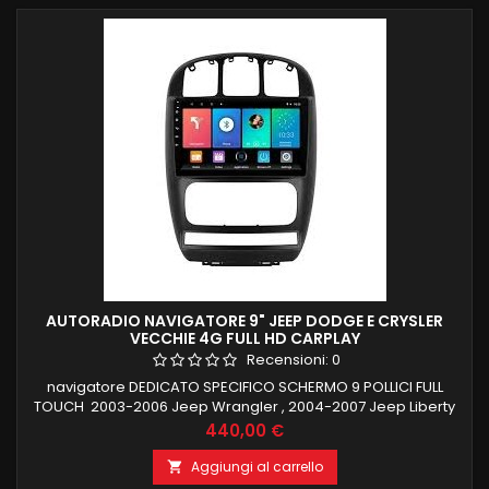
AUTORADIO NAVIGATORE 9" JEEP DODGE E CRYSLER
VECCHIE 4G FULL HD CARPLAY
Recensioni:
0
navigatore DEDICATO SPECIFICO SCHERMO 9 POLLICI FULL
TOUCH 2003-2006 Jeep Wrangler , 2004-2007 Jeep Liberty
, 1999-2004 Jeep Grand Cherokee LOGO ALLA ACCENSIONE,
Prezzo
440,00 €
RECUPERO COMANDI AL VOLANTE 4 GB RAM 64 GB ROM
ANDROID 13 CARPLAY ANDROID AUTO WIFI INTEGRATO
Aggiungi al carrello

NAVIGAZIONE ONLINE E OFFLINE INGRESSO CAMERA FUNZIONE