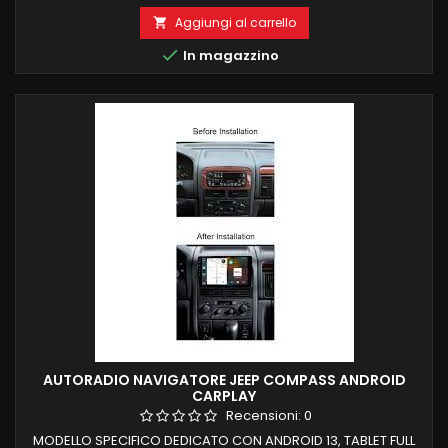
RECUPERO COMANDI AL VOLANTE 6 GB RAM 128 GB ROM
ANDROID 13 CARPLAY ANDROID AUTO WIFI INTEGRATO
Aggiungi al carrello

NAVIGAZIONE ONLINE E OFFLINE INGRESSO CAMERA FUNZIONE

In magazzino
MIRRORLINK COMPATIBILE MODULO DAB+WIFI...
AUTORADIO NAVIGATORE JEEP COMPASS ANDROID
CARPLAY
Recensioni:
0
MODELLO SPECIFICO DEDICATO CON ANDROID 13, TABLET FULL