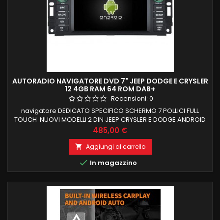
AUTORADIO NAVIGATORE DVD 7" JEEP DODGE E CRYSLER
12 4GB RAM 64 ROM DAB+
Recensioni:
0
navigatore DEDICATO SPECIFICO SCHERMO 7 POLLICI FULL
TOUCH NUOVI MODELLI 2 DIN JEEP CRYSLER E DODGE ANDROID
12 LOGO ALLA ACCENSIONE, RECUPERO COMANDI AL VOLANTE
Prezzo
485,00 €
4 GB RAM 64 GB ROM ANDROID 12.0 PROCESSORE OCTACORE
CARPLAY INTEGRATO ANDROID AUTO FUNZIONE MIRRORLINK
Aggiungi al carrello

COMPATIBILE MODULO DAB+WIFI INTEGRATO BLUETOOTH

In magazzino
INTEGRATO ingresso camera e aux