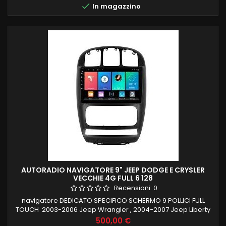

In magazzino
MIRRORLINK COMPATIBILE MODULO DAB+WIFI...
AUTORADIO NAVIGATORE 9" JEEP DODGE E CRYSLER
VECCHIE 4G FULL 6 128
Recensioni:
0
navigatore DEDICATO SPECIFICO SCHERMO 9 POLLICI FULL
TOUCH 2003-2006 Jeep Wrangler , 2004-2007 Jeep Liberty
, 1999-2004 Jeep Grand Cherokee LOGO ALLA ACCENSIONE,
Prezzo
500,00 €