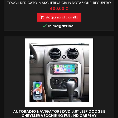
TOUCH DEDICATO MASCHERINA GIA IN DOTAZIONE RECUPERO
COMANDI AL VOLANTE E FUNZIONI DI BORDO CARPLAY E
Prezzo
400,00 €
ANDROID AUTO WIRELESS INTEGRATI NAVIGATORE OFFLINE E
ONLINE BLUETOOTH X CHIAMATE IN VIVAVOCE RADIO RDS E
Aggiungi al carrello

CONNESSIONE WIFI PER NAVIGAZIONE INTERNET PROCESSORE

In magazzino
OCTACORE SCHERMO HD NESSUNA MODIFICA X...
AUTORADIO NAVIGATORE DVD 6,8" JEEP DODGE E
CHRYSLER VECCHIE 4G FULL HD CARPLAY