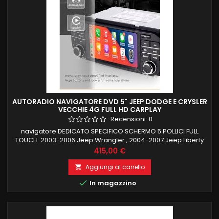
AUTORADIO NAVIGATORE DVD 5" JEEP DODGE E CRYSLER
VECCHIE 4G FULL HD CARPLAY
Recensioni:
0
navigatore DEDICATO SPECIFICO SCHERMO 5 POLLICI FULL
TOUCH 2003-2006 Jeep Wrangler , 2004-2007 Jeep Liberty
, 1999-2004 Jeep Grand Cherokee LOGO ALLA ACCENSIONE,
Prezzo
415,00 €
RECUPERO COMANDI AL VOLANTE 2 GB RAM 32 GB ROM
ANDROID 12 CARPLAY ANDROID AUTO WIFI INTEGRATO
Aggiungi al carrello

NAVIGAZIONE ONLINE E OFFLINE INGRESSO CAMERA FUNZIONE

In magazzino
MIRRORLINK COMPATIBILE MODULO DAB+WIFI...