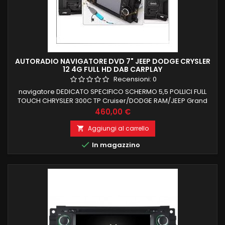
AUTORADIO NAVIGATORE DVD 7" JEEP DODGE CRYSLER
12 4G FULL HD DAB CARPLAY
Recensioni:
0
navigatore DEDICATO SPECIFICO SCHERMO 5,5 POLLICI FULL
TOUCH CHRYSLER 300C TP Cruiser/DODGE RAM/JEEP Grand
Cherokee/Compass(2007-2010)/Patriot(2008-2009) LOGO
Prezzo
460,00 €
ALLA ACCENSIONE, RECUPERO COMANDI AL VOLANTE 4 GB
RAM 64 GB ROM ANDROID 12 FUNZIONE MIRRORLINK CARPLAY
Aggiungi al carrello

INTEGRATO ANDROID AUTO COMPATIBILE MODULO DAB+WIFI

In magazzino
INTEGRATO BLUETOOTH INTEGRATO ingresso...