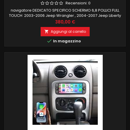
Recensioni:
0
navigatore DEDICATO SPECIFICO SCHERMO 6,8 POLLICI FULL
TOUCH 2003-2006 Jeep Wrangler , 2004-2007 Jeep Liberty
, 1999-2004 Jeep Grand Cherokee LOGO ALLA ACCENSIONE,
Prezzo
380,00 €
RECUPERO COMANDI AL VOLANTE 8 GB RAM 128 GB ROM
ANDROID 13 CARPLAY ANDROID AUTO WIFI INTEGRATO
Aggiungi al carrello

NAVIGAZIONE ONLINE E OFFLINE INGRESSO CAMERA FUNZIONE

In magazzino
MIRRORLINK COMPATIBILE MODULO DAB+WIFI...