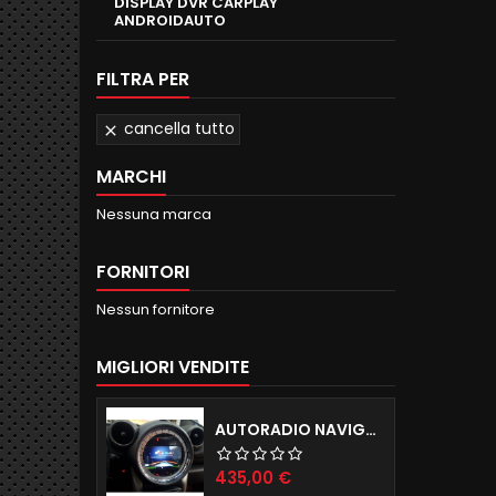
DISPLAY DVR CARPLAY
ANDROIDAUTO
FILTRA PER
cancella tutto

MARCHI
Nessuna marca
FORNITORI
Nessun fornitore
MIGLIORI VENDITE
AUTORADIO NAVIGATORE R56 57 60 ANDROID 12.0 QUADCORE WIFI 2GB RAM 16GB ROM
Prezzo
435,00 €