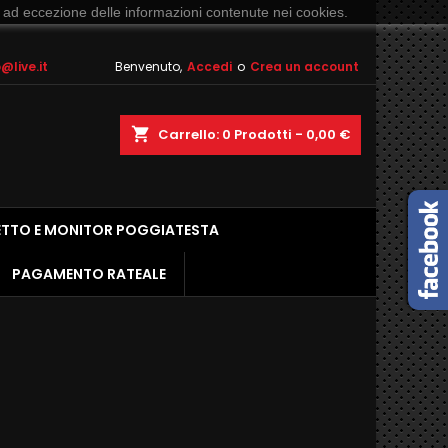
 ad eccezione delle informazioni contenute nei cookies.
live.it
Benvenuto,
Accedi
o
Crea un account
shopping_cart
Carrello:
0
Prodotti - 0,00 €
ETTO E MONITOR POGGIATESTA
PAGAMENTO RATEALE