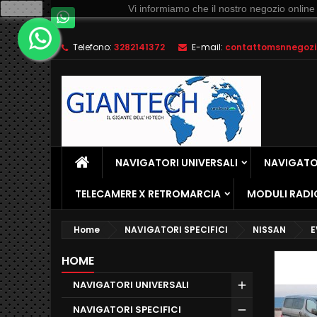
Ok
Vi informiamo che il nostro negozio online
Telefono:
3282141372
E-mail:
contattomsnnegozio
NAVIGATORI UNIVERSALI
NAVIGATOR
TELECAMERE X RETROMARCIA
MODULI RADI
Home
NAVIGATORI SPECIFICI
NISSAN
E
HOME
NAVIGATORI UNIVERSALI
NAVIGATORI SPECIFICI