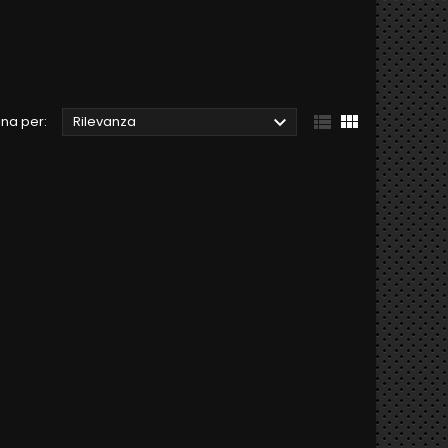



na per:
Rilevanza