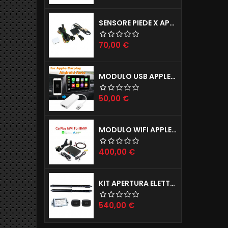
SENSORE PIEDE X APERTURA PORTELLONE ELETTRICO TAILGATE X TUTTE LE AUTO
Prezzo
70,00 €
MODULO USB APPLE CARPLAY X IPHONE E ANDROID AUTO X AUTORADIO ANDROID
Prezzo
50,00 €
MODULO WIFI APPLE CARPLAY X IPHONE E ANDROID AUTO MODELLI BMW (ANCHE INGRESSO CAMERE POSTERIORE E ANTERIORE)
Prezzo
400,00 €
KIT APERTURA ELETTRICA BAGAGLIAIO JAGUAR E-PACE F-PACE
Prezzo
540,00 €