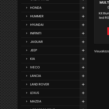
MULT
HONDA
Kit Il
HUMMER
led RG
tramit
HYUNDAI
sono c
una cor
INIFINITI
e si p
Kit è
JAGUAR
man
tappet
JEEP
Visualizzat
KIA
IVECO
LANCIA
LAND ROVER
LEXUS
MAZDA