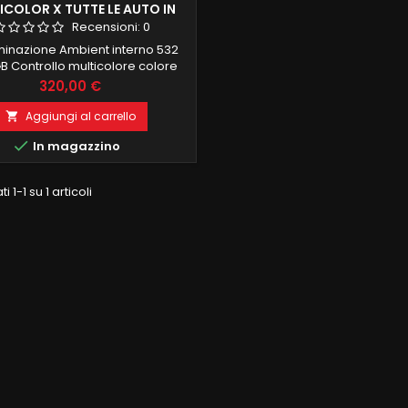
ICOLOR X TUTTE LE AUTO IN
COMMERCIO
Recensioni:
0
luminazione Ambient interno 532
B Controllo multicolore colore
e app su smartphone LE Strisce
Prezzo
320,00 €
omposte de 100 led interni per
retta ed uniforme illuminazione
Aggiungi al carrello

ossono anche tagliare a misura

In magazzino
 composto da: 4 strisce porte 4
iglie 4 portaoggetti porte 4
ini piedi 1 cruscotto frontale 4
i 1-1 su 1 articoli
PEZZI 75CM 1 PEZZO...