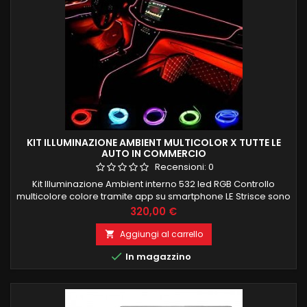
KIT ILLUMINAZIONE AMBIENT MULTICOLOR X TUTTE LE
AUTO IN COMMERCIO
Recensioni:
0
Kit Illuminazione Ambient interno 532 led RGB Controllo
multicolore colore tramite app su smartphone LE Strisce sono
composte de 100 led interni per una corretta ed uniforme
Prezzo
320,00 €
illuminazione e si possono anche tagliare a misura Kit è
composto da: 4 strisce porte 4 maniglie 4 portaoggetti porte
Aggiungi al carrello

4 tappetini piedi 1 cruscotto frontale 4 PEZZI 75CM 1 PEZZO...

In magazzino