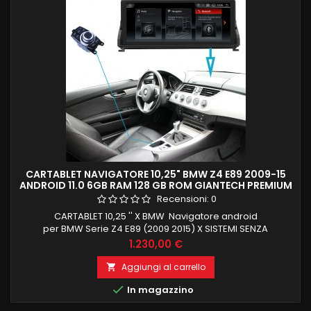
CARTABLET NAVIGATORE 10,25" BMW Z4 E89 2009-15
ANDROID 11.0 6GB RAM 128 GB ROM GIANTECH PREMIUM
Recensioni:
0
CARTABLET 10,25 '' X BMW Navigatore android
per BMW Serie Z4 E89 (2009 2015) X SISTEMI SENZA
NAVIGATORE ORIGINALE MA CON INGRESSO AUX IN , CARPLAY E
Prezzo
1.230,00 €
ANDROID AUTO INTEGRATI JOYSTICK IDRIVE GIA FORNITO IN
CONFEZIONE ANDROID 11 OCTACORE QUALCOMM
Aggiungi al carrello

SNAPDRAGON (TOP DI GAMMA) 6 GB RAM 128 GB ROM

In magazzino
INGRESSO SIM PER NAVIGAZIONE INTERNET 4G