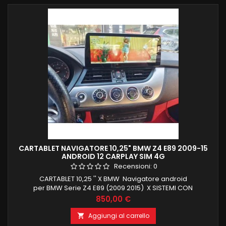
CARTABLET NAVIGATORE 10,25" BMW Z4 E89 2009-15
ANDROID 12 CARPLAY SIM 4G
Recensioni:
0
CARTABLET 10,25 '' X BMW Navigatore android
per BMW Serie Z4 E89 (2009 2015) X SISTEMI CON
NAVIGATORE ORIGINALE ANDROID 12 QUALCOMM
Prezzo
850,00 €
SNAPDRAGON OCTACORE CARPLAY E ANDROID AUTO
INTEGRATI WIRELESS 4GB RAM 64 GB ROM INGRESSO SIM PER
Aggiungi al carrello

NAVIGAZIONE INTERNET 4G NAVIGATORE OFFLINE E ONLINE ,