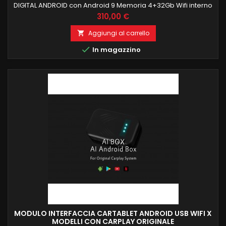
DIGITAL ANDROID con Android 9 Memoria 4+32Gb Wifi interno
Il segnale digitale in uscita è direttamente collegato al
Prezzo
310,00 €
monitor OEM delle vettura tramite interfaccia Carplay per
ottenere una qualità dell'immagine ad altissima definizione.
Aggiungi al carrello

Nessuna installazione richiesta, Plug&amp;Play tramite la

In magazzino
porta...
MODULO INTERFACCIA CARTABLET ANDROID USB WIFI X
MODELLI CON CARPLAY ORIGINALE