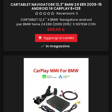
CARTABLET NAVIGATORE 12,3" BMW Z4 E89 2009-15
ANDROID 14 CARPLAY 8+128
Recensioni:
0
CARTABLET 12,3 '' X BMW Navigatore android
per BMW Serie Z4 E89 (2009 2015) X SISTEMI CON
NAVIGATORE ORIGINALE ANDROID 14 QUALCOMM
Prezzo
600,00 €
SNAPDRAGON OCTACORE CARPLAY E ANDROID AUTO
INTEGRATI WIRELESS 8 GB RAM 128 GB ROM INGRESSO SIM PER
Aggiungi al carrello

NAVIGAZIONE INTERNET 4G NAVIGATORE OFFLINE E ONLINE ,

In magazzino
INGRESSO CAMERA AUX , INGRESSO SD 4G RECUPERO
COMANDI AL VOLANTE,...