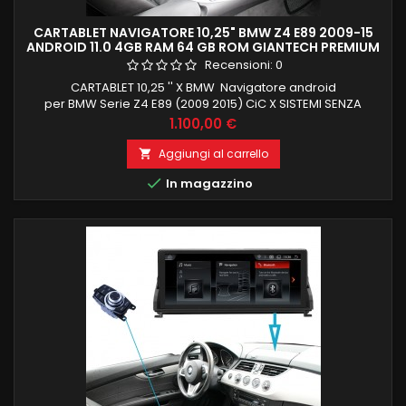
CARTABLET NAVIGATORE 10,25" BMW Z4 E89 2009-15
ANDROID 11.0 4GB RAM 64 GB ROM GIANTECH PREMIUM
Recensioni:
0
CARTABLET 10,25 '' X BMW Navigatore android
per BMW Serie Z4 E89 (2009 2015) CiC X SISTEMI SENZA
NAVIGATORE ORIGINALE MA CON INGRESSO AUX IN , CARPLAY E
Prezzo
1.100,00 €
ANDROID AUTO INTEGRATI JOYSTICK IDRIVE GIA FORNITO IN
CONFEZIONE ANDROID 11 OCTACORE 4GB RAM 64 GB ROM
Aggiungi al carrello

INGRESSO SIM PER NAVIGAZIONE INTERNET 4G

In magazzino