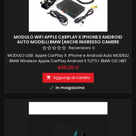
MODULO WIFI APPLE CARPLAY X IPHONE E ANDROID
AUTO MODELLI BMW (ANCHE INGRESSO CAMERE
POSTERIORE E ANTERIORE)
Recensioni:
0
MODULO USB Apple CarPlay X iPhone e Android Auto MODELLI
BMW Wireless Apple CarPlay Android X TUTTI I BMW CIC NBT
System Series 1 2 3 4 5 7 X1 X3 X4 X5 X6 X7 Mini I3
Prezzo
400,00 €
OBBLIGATORIO INGRESSO AUX
Aggiungi al carrello


In magazzino