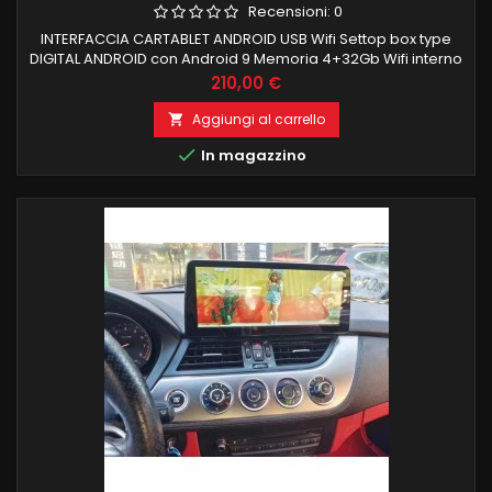
Recensioni:
0
INTERFACCIA CARTABLET ANDROID USB Wifi Settop box type
DIGITAL ANDROID con Android 9 Memoria 4+32Gb Wifi interno
Il segnale digitale in uscita è direttamente collegato al
Prezzo
210,00 €
monitor OEM delle vettura tramite interfaccia Carplay per
ottenere una qualità dell'immagine ad altissima definizione.
Aggiungi al carrello

Nessuna installazione richiesta, Plug&amp;Play tramite la

In magazzino
porta...