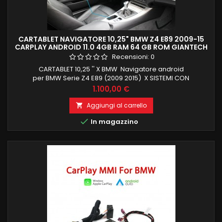
CARTABLET NAVIGATORE 10,25" BMW Z4 E89 2009-15
CARPLAY ANDROID 11.0 4GB RAM 64 GB ROM GIANTECH
Recensioni:
0
CARTABLET 10,25 '' X BMW Navigatore android
per BMW Serie Z4 E89 (2009 2015) X SISTEMI CON
NAVIGATORE ORIGINALE ANDROID 11 PX6 OCTACORE CARPLAY E
Prezzo
1.100,00 €
ANDROID AUTO INTEGRATI 4GB RAM 64 GB ROM INGRESSO SIM
PER NAVIGAZIONE INTERNET 4G
Aggiungi al carrello


In magazzino