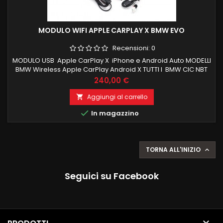
MODULO WIFI APPLE CARPLAY X BMW EVO
Recensioni:
0
MODULO USB Apple CarPlay X iPhone e Android Auto MODELLI
BMW Wireless Apple CarPlay Android X TUTTI I BMW CIC NBT
System Series 1 2 3 4 5 7 X1 X3 X4 X5 X6 X7 Mini I3
Prezzo
240,00 €
OBBLIGATORIO INGRESSO AUX
Aggiungi al carrello


In magazzino
TORNA ALL'INIZIO

Seguici su Facebook
