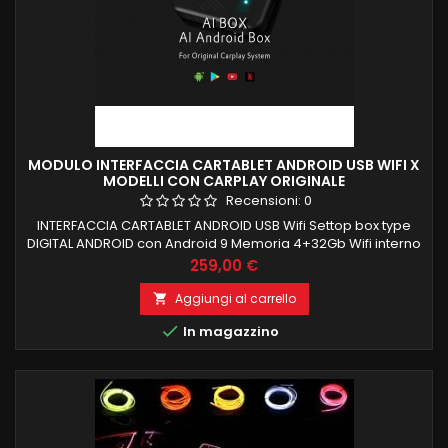
MODULO INTERFACCIA CARTABLET ANDROID USB WIFI X
MODELLI CON CARPLAY ORIGINALE
Recensioni:
0
INTERFACCIA CARTABLET ANDROID USB Wifi Settop box type
DIGITAL ANDROID con Android 9 Memoria 4+32Gb Wifi interno
Il segnale digitale in uscita è direttamente collegato al
Prezzo
259,00 €
monitor OEM delle vettura tramite interfaccia Carplay per
ottenere una qualità dell'immagine ad altissima definizione.
Aggiungi al carrello

Nessuna installazione richiesta, Plug&amp;Play tramite la

In magazzino
porta...