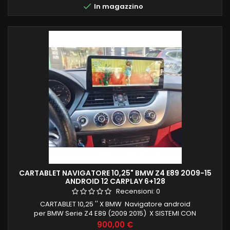

In magazzino
INGRESSO CAMERA AUX , INGRESSO SD 4G RECUPERO
COMANDI AL VOLANTE,...
CARTABLET NAVIGATORE 10,25" BMW Z4 E89 2009-15
ANDROID 12 CARPLAY 6+128
Recensioni:
0
CARTABLET 10,25 '' X BMW Navigatore android
per BMW Serie Z4 E89 (2009 2015) X SISTEMI CON
NAVIGATORE ORIGINALE ANDROID 12 QUALCOMM
Prezzo
900,00 €