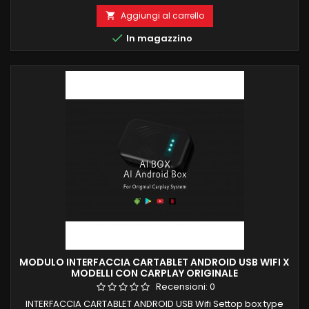
SNAPDRAGON OCTACORE CARPLAY E ANDROID AUTO
INTEGRATI WIRELESS 6 GB RAM 128 GB ROM INGRESSO SIM PER
Aggiungi al carrello

NAVIGAZIONE INTERNET 4G NAVIGATORE OFFLINE E ONLINE ,

In magazzino
INGRESSO CAMERA AUX , INGRESSO SD 4G RECUPERO
COMANDI AL VOLANTE,...
MODULO INTERFACCIA CARTABLET ANDROID USB WIFI X
MODELLI CON CARPLAY ORIGINALE
Recensioni:
0
INTERFACCIA CARTABLET ANDROID USB Wifi Settop box type