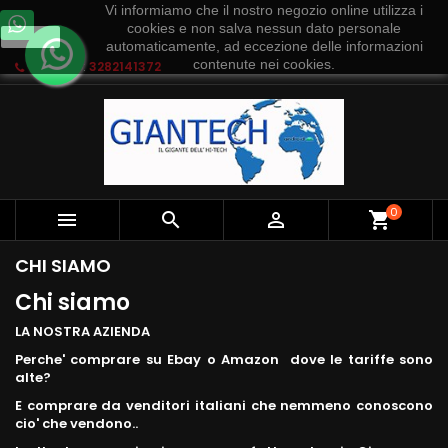
Vi informiamo che il nostro negozio online utilizza i
cookies e non salva nessun dato personale
Ok
automaticamente, ad eccezione delle informazioni
contenute nei cookies.
Telefono:
3282141372
0



shopping_cart
CHI SIAMO
Chi siamo
LA NOSTRA AZIENDA
Perche' comprare su Ebay o Amazon dove le tariffe sono
alte?
E comprare da venditori italiani che nemmeno conoscono
cio' che vendono..