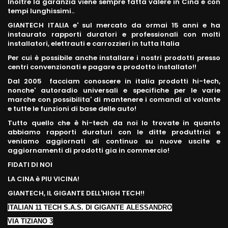
Inoltre la garanzia viene sempre fatta valere in Cina e con
tempi lunghissimi..
GIANTECH ITALIA e' sul mercato da ormai 15 anni e ha
instaurato rapporti duratori e professionali con molti
installatori, elettrauti e carrozzieri in tutta Italia
Per cui è possibile anche installare i nostri prodotti presso
centri convenzionati e pagare a prodotto installato!!
Dal 2005 facciam conoscere in italia prodotti hi-tech,
nonche' autoradio universali e specifiche per le varie
marche con possibilita' di mantenere i comandi al volante
e tutte le funzioni di base delle auto!
Tutto quello che è hi-tech da noi lo trovate in quanto
abbiamo rapporti duraturi con le ditte produttrici e
veniamo aggiornati di continuo su nuove uscite e
aggiornamenti di prodotti gia in commercio!
FIDATI DI NOI
LA CINA è PIU VICINA!
GIANTECH, IL GIGANTE DELL'HIGH TECH!!
ITALIAN 11 TECH S.A.S. DI GIGANTE ALESSANDRO
VIA TIZIANO 3