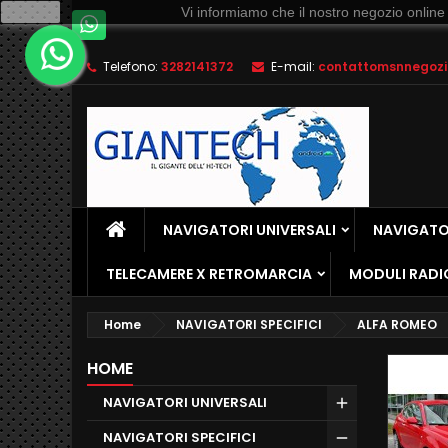
Ok
Vi informiamo che il nostro negozio online
Telefono:
3282141372
E-mail:
contattomsnnegozio
NAVIGATORI UNIVERSALI
NAVIGATOR
TELECAMERE X RETROMARCIA
MODULI RADI
Home
NAVIGATORI SPECIFICI
ALFA ROMEO
HOME
NAVIGATORI UNIVERSALI
NAVIGATORI SPECIFICI