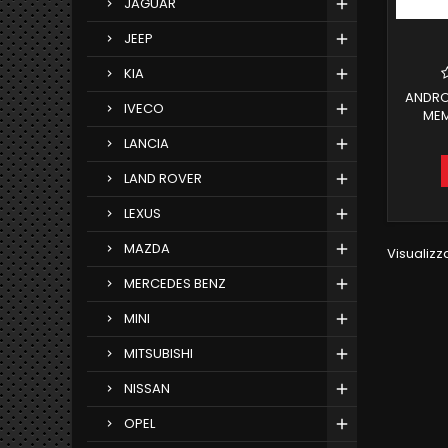
JAGUAR
JEEP
KIA
ANDRO
IVECO
MEM
AN
LANCIA
LAND ROVER
LEXUS
MAZDA
Visualizza
MERCEDES BENZ
MINI
MITSUBISHI
NISSAN
OPEL