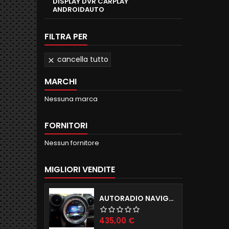
DISPLAY DVR CARPLAY
ANDROIDAUTO
FILTRA PER
cancella tutto

MARCHI
Nessuna marca
FORNITORI
Nessun fornitore
MIGLIORI VENDITE
AUTORADIO NAVIGATORE R56 57 60 ANDROID 12.0 QUADCORE WIFI 2GB RAM 16GB ROM
Prezzo
435,00 €