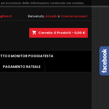
 ad eccezione delle informazioni contenute nei cookies.
live.it
Benvenuto,
Accedi
o
Crea un account
shopping_cart
Carrello:
0
Prodotti - 0,00 €
ETTO E MONITOR POGGIATESTA
PAGAMENTO RATEALE