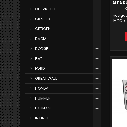
ALFA R
CHEVROLET
navigat
CRYSLER
MITO an
GB RAM
CITROEN
AUTO
FACE
DACIA
NAVIGA
INTE
DODGE
FIAT
FORD
GREAT WALL
HONDA
HUMMER
HYUNDAI
INIFINITI