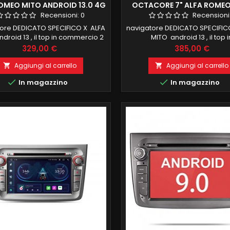
OMEO MITO ANDROID 13.0 4G
OCTACORE 7" ALFA ROMEO
GIANTECH SIMPLE
ANDROID 13.0 4GB RAM 6
Recensioni:
0
Recensioni
ore DEDICATO SPECIFICO X ALFA
navigatore DEDICATO SPECIFIC
droid 13 , il top in commercio 2
MITO android 13 , il top i
 32 GB ROM CARPLAY E ANDROID
commercio 4 GB RAM 64 G
Prezzo
Prezzo
329,00 €
385,00 €
 INTEGRATI WIRELESS YOUTUBE
OCTACORE CARPLAY E ANDRO
BOOK WAZZAP TUTTO SUL TUO
WIRELESS YOUTUBE FACEBOOK
Aggiungi al carrello
Aggiungi al carrello


TORE FUNZIONE MIRRORLINK WIFI
TUTTO SUL TUO NAVIGATORE F


In magazzino
In magazzino
GRATO BLUETOOTH INTEGRATO
MIRRORLINK WIFI INTEGRATO B
ingresso camera e aux
INTEGRATO ingresso camera