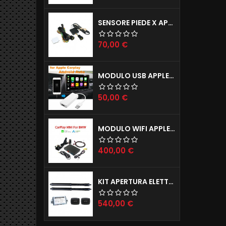
SENSORE PIEDE X APERTURA PORTELLONE ELETTRICO TAILGATE X TUTTE LE AUTO
Prezzo
70,00 €
MODULO USB APPLE CARPLAY X IPHONE E ANDROID AUTO X AUTORADIO ANDROID
Prezzo
50,00 €
MODULO WIFI APPLE CARPLAY X IPHONE E ANDROID AUTO MODELLI BMW (ANCHE INGRESSO CAMERE POSTERIORE E ANTERIORE)
Prezzo
400,00 €
KIT APERTURA ELETTRICA BAGAGLIAIO JAGUAR E-PACE F-PACE
Prezzo
540,00 €