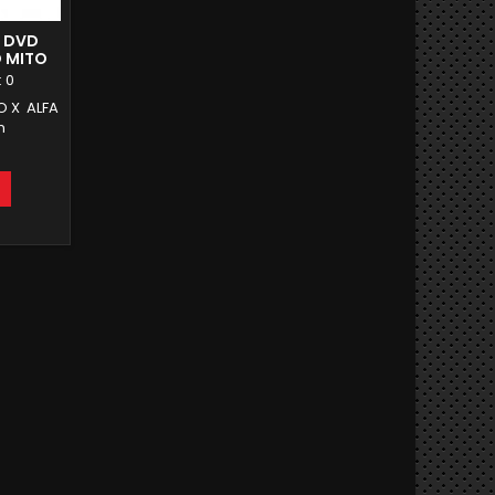
 DVD
 MITO
28 ROM
:
0
O X ALFA
n
B ROM
ID AUTO
 WAZZAP
UNZIONE
LUETOOTH
 e aux