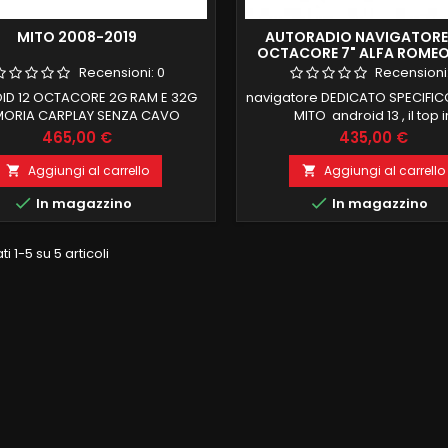
MITO 2008-2019
AUTORADIO NAVIGATORE
OCTACORE 7" ALFA ROMEO
ANDROID 13.0 6 GB RAM 1
Recensioni:
0
Recensioni
ID 12 OCTACORE 2G RAM E 32G
navigatore DEDICATO SPECIFIC
ORIA CARPLAY SENZA CAVO
MITO android 13 , il top i
DROID AUTO USB RECUPERO
commercio 6 GB RAM 128 G
Prezzo
Prezzo
465,00 €
435,00 €
COMANDI AL VOLANTE
OCTACORE CARPLAY E ANDRO
WIRELESS YOUTUBE FACEBOOK
Aggiungi al carrello
Aggiungi al carrello


TUTTO SUL TUO NAVIGATORE F


In magazzino
In magazzino
MIRRORLINK WIFI INTEGRATO B
INTEGRATO ingresso camera
ti 1-5 su 5 articoli