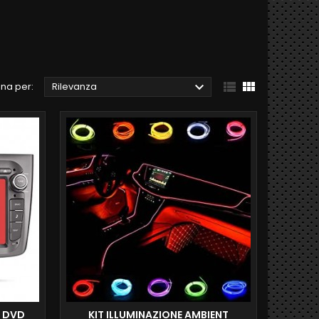



na per:
Rilevanza
 DVD
KIT ILLUMINAZIONE AMBIENT