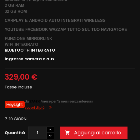
2 GB RAM
32 GB ROM
CARPLAY E ANDROID AUTO INTEGRATI WIRELESS
YOUTUBE FACEBOOK WAZZAP TUTTO SUL TUO NAVIGATORE
FUNZIONE MIRRORLINK
WIFI INTEGRATO
BLUETOOTH INTEGRATO
ingresso camera e aux
329,00 €
Tasse incluse
da
27,42 €
/mese per 12 mesi senza interessi
scopri di più
7-10 GIORNI
Aggiungi al carrello
Quantità
