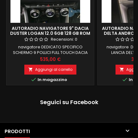
AUTORADIO NAVIGATORE 9" DACIA
AUTORADIO NAV
DUSTER LOGAN 12.0 6GB 128 GB ROM
DELTA ANDROID
CARPLAY
ROM GIAN
Recensioni:
0
navigatore DEDICATO SPECIFICO
navigatore DE
SCHERMO 9 POLLICI FULL TOUCH DACIA
LANCIA DELTA
DUSTER LOGAN DOKKER LODGY SANDERO
ACCENSIONEandro
Prezzo
Pr
535,00 €
33
6 GB RAM 128 GB ROM RECUPERO CAMERA
ROM DSP INTEGRAT
SINGOLA E ANCHE CAMERE 360 ANDROID
FUNZIONE M
Aggiungi al carrello
Aggiun


12.0 CARPLAY INTEGRATO E ANDROID AUTO
INTEGRATO BLU


In magazzino
In m
DSP INTEGRATO FUNZIONE MIRRORLINK
ingresso 
COMPATIBILE MODULO DAB+WIFI
INTEGRATO BLUETOOTH INTEGRATO
ingresso camera e aux
Seguici su Facebook

PRODOTTI