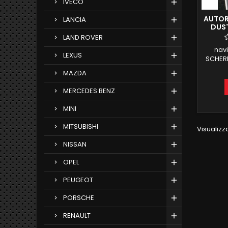
IVECO
AUTOR
LANCIA
DUST
LAND ROVER
nav
LEXUS
SCHERM
DUSTER
MAZDA
6 G
CAMERA
MERCEDES BENZ
ANDRO
AN
MINI
FUNZ
MITSUBISHI
Visualizza
INTE
NISSAN
OPEL
PEUGEOT
PORSCHE
RENAULT