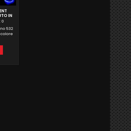
IENT
UTO IN
:
0
rno 532
 colore
Strisce
rni per
inazione
 misura
porte 4
rte 4
ntale 4