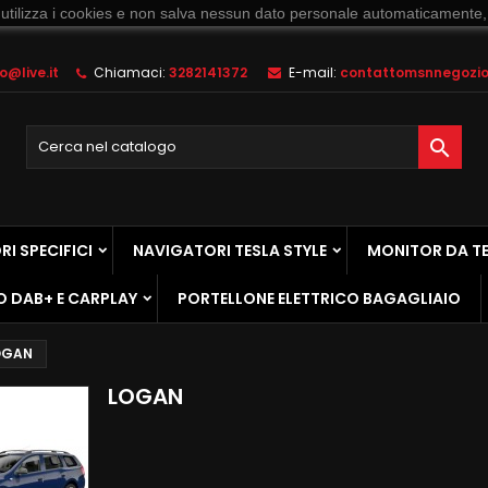
 utilizza i cookies e non salva nessun dato personale automaticamente,
@live.it
Chiamaci:
3282141372
E-mail:
contattomsnnegozio@

I SPECIFICI
NAVIGATORI TESLA STYLE
MONITOR DA T
O DAB+ E CARPLAY
PORTELLONE ELETTRICO BAGAGLIAIO
OGAN
LOGAN