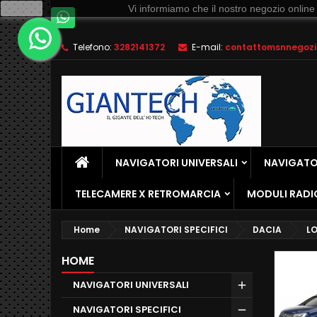
Ok
Vi informiamo che il nostro negozio online
Telefono:
3282141372
E-mail:
contattomsnnegozio
NAVIGATORI UNIVERSALI
NAVIGATOR
TELECAMERE X RETROMARCIA
MODULI RADI
Home
NAVIGATORI SPECIFICI
DACIA
L
HOME
NAVIGATORI UNIVERSALI
NAVIGATORI SPECIFICI