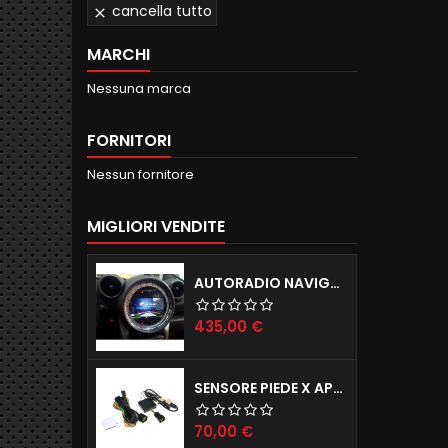
cancella tutto

MARCHI
Nessuna marca
FORNITORI
Nessun fornitore
MIGLIORI VENDITE
AUTORADIO NAVIGATORE R56 57 60 ANDROID 12.0 QUADCORE WIFI 2GB RAM 16GB ROM
Prezzo
435,00 €
SENSORE PIEDE X APERTURA PORTELLONE ELETTRICO TAILGATE X TUTTE LE AUTO
Prezzo
70,00 €