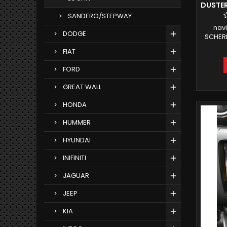
DUSTER
SANDERO/STEPWAY
nav
DODGE
SCHERM
DUSTER
FIAT
2 GB
FUNZ
FORD
INTE
GREAT WALL
HONDA
HUMMER
HYUNDAI
INIFINITI
JAGUAR
JEEP
KIA