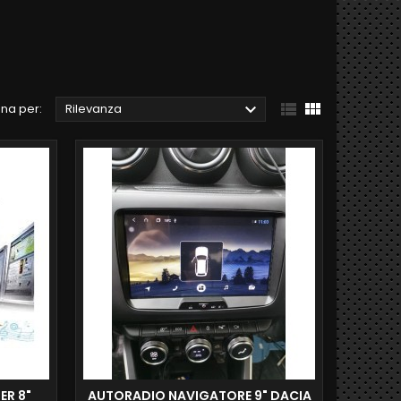



na per:
Rilevanza
ER 8"
AUTORADIO NAVIGATORE 9" DACIA