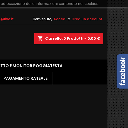
 ad eccezione delle informazioni contenute nei cookies.
live.it
Benvenuto,
Accedi
o
Crea un account
shopping_cart
Carrello:
0
Prodotti - 0,00 €
ETTO E MONITOR POGGIATESTA
PAGAMENTO RATEALE