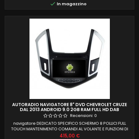

In magazzino
AUTORADIO NAVIGATORE 8" DVD CHEVROLET CRUZE
DAL 2013 ANDROID 9.0 2GB RAM FULL HD DAB
Recensioni:
0
navigatore DEDICATO SPECIFICO SCHERMO 8 POLLICI FULL
TOUCH MANTENIMENTO COMANDI AL VOLANTE E FUNZIONI DI
BORDO CHEVROLET CRUZE DAL 2013 PROCESSORE QUADCORE
Prezzo
415,00 €