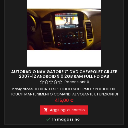
AUTORADIO NAVIGATORE 7" DVD CHEVROLET CRUZE
2007-12 ANDROID 9.0 2GB RAM FULL HD DAB
Recensioni:
0
navigatore DEDICATO SPECIFICO SCHERMO 7 POLLICI FULL
TOUCH MANTENIMENTO COMANDI AL VOLANTE E FUNZIONI DI
BORDO CHEVROLET CRUZE DAL 2007 AL 2012 PROCESSORE
Prezzo
415,00 €
QUADCORE 2 GB RAM 32 GB ROM ANDROID 9.0 FUNZIONE
MIRRORLINK COMPATIBILE MODULO DAB+WIFI
Aggiungi al carrello

INTEGRATO BLUETOOTH INTEGRATO ingresso camera e aux

In magazzino