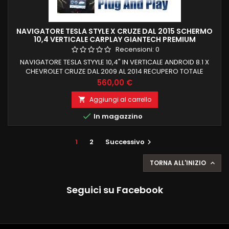
NAVIGATORE TESLA STYLE X CRUZE DAL 2015 SCHERMO
10,4 VERTICALE CARPLAY GIANTECH PREMIUM
Recensioni:
0
NAVIGATORE TESLA STYYLE 10,4" IN VERTICALE ANDROID 8.1 X
CHEVROLET CRUZE DAL 2009 AL 2014 RECUPERO TOTALE
FUNZIONI DI BORDO E COMANDI AL VOLANTE 4GB RAM 32 GB
Prezzo
560,00 €
ROM CARPLAY INTEGRATO
Aggiungi al carrello


In magazzino
1
2
Successivo

TORNA ALL'INIZIO

Seguici su Facebook