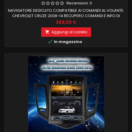
Recensioni:
0
NAVIGATORE DEDICATO COMPATIBILE AI COMANDI AL VOLANTE
CHEVROLET CRUZE 2008-14 RECUPERO COMANDI E INFO DI
BORDO + CLIMA SENSORI
Prezzo
349,00 €
Aggiungi al carrello


In magazzino