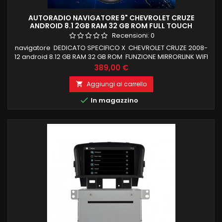
AUTORADIO NAVIGATORE 9" CHEVROLET CRUZE
ANDROID 8.1 2GB RAM 32 GB ROM FULL TOUCH
Recensioni:
0
navigatore DEDICATO SPECIFICO X CHEVROLET CRUZE 2008-
12 android 8.12 GB RAM 32 GB ROM FUNZIONE MIRRORLINK WIFI
INTEGRATO BLUETOOTH INTEGRATO ingresso camera e aux
Prezzo
389,00 €
Aggiungi al carrello


In magazzino