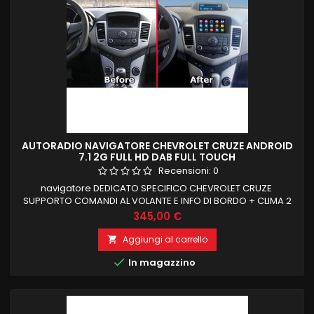
AUTORADIO NAVIGATORE CHEVROLET CRUZE ANDROID
7.1 2G FULL HD DAB FULL TOUCH
Recensioni:
0
navigatore DEDICATO SPECIFICO CHEVROLET CRUZE
SUPPORTO COMANDI AL VOLANTE E INFO DI BORDO + CLIMA 2
GB RAM 16 GB ROM ANDROID 7.1 MANTENIMENTO COMANDI AL
Prezzo
345,00 €
VOLANTE E LOGO ALLA ACCENSIONE FUNZIONE MIRRORLINK
COMPATIBILE MODULO DAB+WIFI INTEGRATO BLUETOOTH
Aggiungi al carrello

INTEGRATO ingresso camera e aux

In magazzino