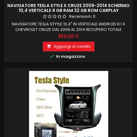
NAVIGATORE TESLA STYLE X CRUZE 2009-2014 SCHERMO
10,4 VERTICALE 4 GB RAM 32 GB ROM CARPLAY
Recensioni:
0
NAVIGATORE TESLA STYYLE 10,4" IN VERTICALE ANDROID 8.1 X
CHEVROLET CRUZE DAL 2009 AL 2014 RECUPERO TOTALE
FUNZIONI DI BORDO E COMANDI AL VOLANTE 4 GB RAM 32 GB
Prezzo
550,00 €
ROM PROCESSORE OCTACORE CARPLAY INTEGRATO
Aggiungi al carrello


In magazzino