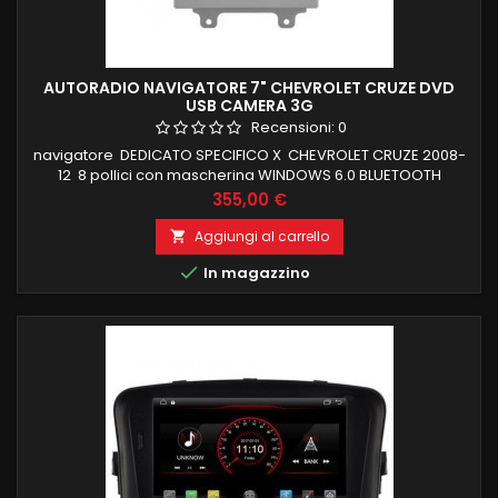
AUTORADIO NAVIGATORE 7" CHEVROLET CRUZE DVD
USB CAMERA 3G
Recensioni:
0
navigatore DEDICATO SPECIFICO X CHEVROLET CRUZE 2008-
12 8 pollici con mascherina WINDOWS 6.0 BLUETOOTH
INTEGRATO ingresso camera e aux SUPPORTO COMANDI AL
Prezzo
355,00 €
VOLANTE E FUNZIONI DI BORDO
Aggiungi al carrello


In magazzino