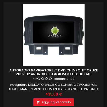
AUTORADIO NAVIGATORE 7" DVD CHEVROLET CRUZE
2007-12 ANDROID 9.0 4GB RAM FULL HD DAB
Recensioni:
0
navigatore DEDICATO SPECIFICO SCHERMO 7 POLLICI FULL
TOUCH MANTENIMENTO COMANDI AL VOLANTE E FUNZIONI DI
BORDO CHEVROLET CRUZE DAL 2007 AL 2012
Prezzo
435,00 €
PROCESSORE OCTACORE 4 GB RAM 32 GB ROM ANDROID 9.0
FUNZIONE MIRRORLINK COMPATIBILE MODULO DAB+WIFI
Aggiungi al carrello

INTEGRATO BLUETOOTH INTEGRATO ingresso camera e aux