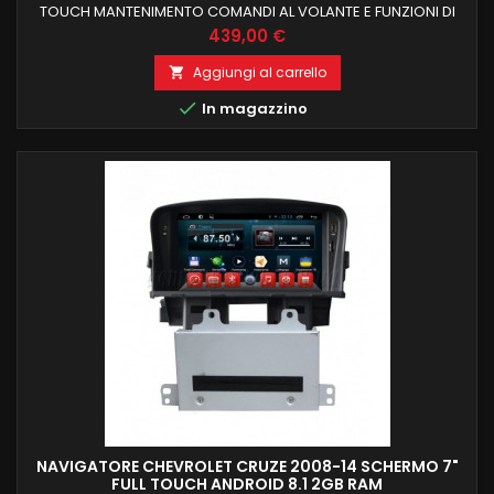
TOUCH MANTENIMENTO COMANDI AL VOLANTE E FUNZIONI DI
BORDO CHEVROLET CRUZE DAL 2013 PROCESSORE OCTACORE
Prezzo
439,00 €
4 GB RAM 32 GB ROM ANDROID 9.0 FUNZIONE MIRRORLINK
COMPATIBILE MODULO DAB+WIFI INTEGRATO BLUETOOTH
Aggiungi al carrello

INTEGRATO ingresso camera e aux

In magazzino
NAVIGATORE CHEVROLET CRUZE 2008-14 SCHERMO 7"
FULL TOUCH ANDROID 8.1 2GB RAM