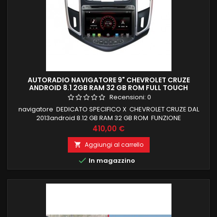
AUTORADIO NAVIGATORE 9" CHEVROLET CRUZE
ANDROID 8.1 2GB RAM 32 GB ROM FULL TOUCH
Recensioni:
0
navigatore DEDICATO SPECIFICO X CHEVROLET CRUZE DAL
2013android 8.12 GB RAM 32 GB ROM FUNZIONE
MIRRORLINK WIFI INTEGRATO BLUETOOTH INTEGRATO ingresso
Prezzo
410,00 €
camera e aux
Aggiungi al carrello


In magazzino