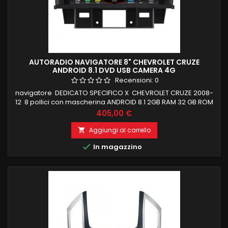
AUTORADIO NAVIGATORE 8" CHEVROLET CRUZE
ANDROID 8.1 DVD USB CAMERA 4G
Recensioni:
0
navigatore DEDICATO SPECIFICO X CHEVROLET CRUZE 2008-
12 8 pollici con mascherina ANDROID 8.1 2GB RAM 32 GB ROM
QUADCORE BLUETOOTH INTEGRATO ingresso camera e aux
Prezzo
405,00 €
SUPPORTO COMANDI AL VOLANTE E FUNZIONI DI BORDO
Aggiungi al carrello


In magazzino