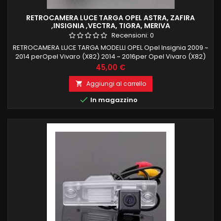
RETROCAMERA LUCE TARGA OPEL ASTRA, ZAFIRA
,INSIGNIA ,VECTRA, TIGRA, MERIVA
Recensioni:
0
RETROCAMERA LUCE TARGA MODELLI OPEL Opel Insignia 2009 ~
2014 perOpel Vivaro (X82) 2014 ~ 2016per Opel Vivaro (X82)
2014 ~ 2016 Vauxhall Astra H 2004 ~ 2009 Per Opel Corsa C
Prezzo
45,00 €
2000 ~ 2006Per Opel Corsa D 2006 ~ 2014Per Vauxhall Vectra-
C 2008 ~ 2014Per Opel Meriva 2010 ~ 2014Per Opel Tigra
Aggiungi al carrello

TwinTop B 2004 ~ 2009Per Opel Zafira B 2005 ~ 2011

In magazzino