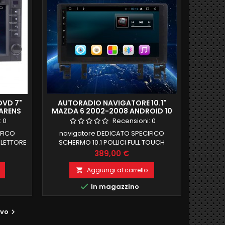
DVD 7"
AUTORADIO NAVIGATORE 10.1"
ARENS
MAZDA 6 2002-2008 ANDROID 10
 FULL HD
2GB RAM FULL HD DAB
:
0
Recensioni:
0
IFICO
navigatore DEDICATO SPECIFICO
 LETTORE
SCHERMO 10.1 POLLICI FULL TOUCH
3-
MAZDA 6 2002-2008 COMPATIBILE CON
Prezzo
389,00 €
IMPIANTO BOSE DI SERIE MANTENIMENTO
-
COMANDI AL VOLANTE 2 GB RAM 32 GB
Aggiungi al carrello

ROM ANDROID 10 FUNZIONE MIRRORLINK

In magazzino
RENS,X-
COMPATIBILE MODULO DAB+WIFI
6-
INTEGRATO BLUETOOTH INTEGRATO
E(2005-
ingresso camera e aux
ivo

TAR(2007-