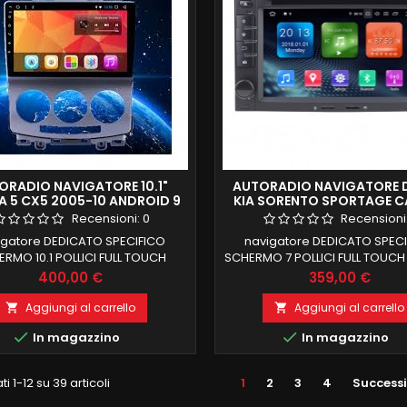
ORADIO NAVIGATORE 10.1"
AUTORADIO NAVIGATORE 
 5 CX5 2005-10 ANDROID 9
KIA SORENTO SPORTAGE C
AM 32 GB ROM DSP GIANTECH
RIO CEED 2003 -2011 9.0 4G
Recensioni:
0
Recensioni
STANDARD
DAB
igatore DEDICATO SPECIFICO
navigatore DEDICATO SPEC
RMO 10.1 POLLICI FULL TOUCH
SCHERMO 7 POLLICI FULL TOUCH
A 5 CX5 2005-10 COMPATIBILE
CD DVD KIA CERATO(200
Prezzo
Prezzo
400,00 €
359,00 €
ON IMPIANTO BOSE DI SERIE
2006)CEED(2006-
IMENTO COMANDI AL VOLANTE 4
2009)SPORTAGE(2004
Aggiungi al carrello
Aggiungi al carrello


AM 32GB ROM DSP INTEGRATO
2010)SORENTO(2002-


In magazzino
In magazzino
OID 9 FUNZIONE MIRRORLINK
2009)SPECTRA(2004-2009)CA
PATIBILE MODULO DAB+WIFI
TREK,RONDO,ROND7(200
GRATO BLUETOOTH INTEGRATO
20110)OPTIMA,MAGENTIS,LOTZ
ti 1-12 su 39 articoli
1
2
3
4
Success
ingresso camera e aux
2010)PICANTO,MORNINF,EUROS
2011)RIO(2005-