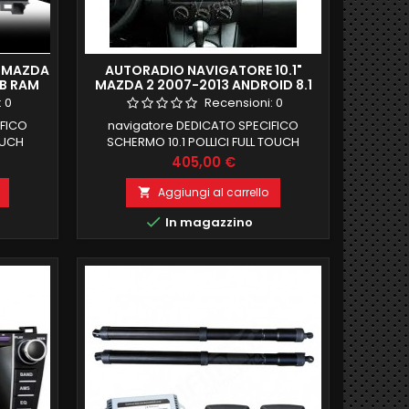
" MAZDA
AUTORADIO NAVIGATORE 10.1"
GB RAM
MAZDA 2 2007-2013 ANDROID 8.1
2GB RAM FULL HD DAB
:
0
Recensioni:
0
IFICO
navigatore DEDICATO SPECIFICO
OUCH
SCHERMO 10.1 POLLICI FULL TOUCH
MENTO
MAZDA 2 2007-13 COMPATIBILE CON
Prezzo
405,00 €
M 32 GB
IMPIANTO BOSE DI SERIE MANTENIMENTO
RRORLINK
COMANDI AL VOLANTE 2 GB RAM 32 GB
Aggiungi al carrello

WIFI
ROM ANDROID 8,1 FUNZIONE MIRRORLINK

In magazzino
GRATO
COMPATIBILE MODULO DAB+WIFI
x
INTEGRATO BLUETOOTH INTEGRATO
ingresso camera e aux