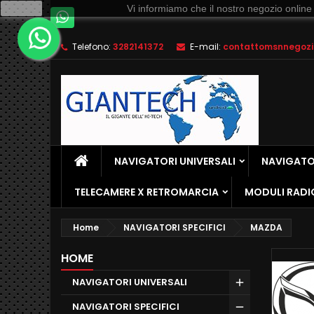
Ok
Vi informiamo che il nostro negozio online
Telefono:
3282141372
E-mail:
contattomsnnegozio
NAVIGATORI UNIVERSALI
NAVIGATOR
TELECAMERE X RETROMARCIA
MODULI RADI
Home
NAVIGATORI SPECIFICI
MAZDA
HOME
NAVIGATORI UNIVERSALI
NAVIGATORI SPECIFICI