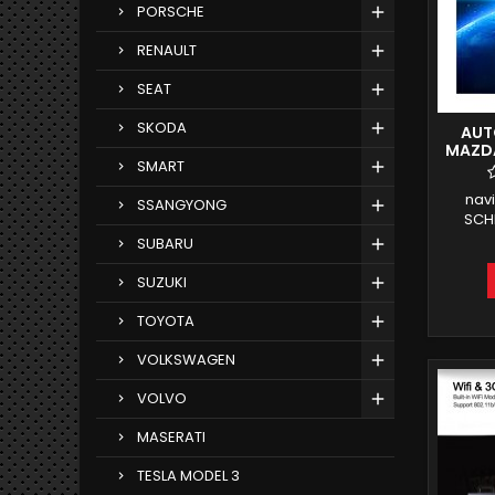
PORSCHE
RENAULT
SEAT
SKODA
AUT
MAZDA
SMART
2G
nav
SSANGYONG
SCHE
MAZD
SUBARU
C
MANTEN
SUZUKI
GB
FUNZ
TOYOTA
INTE
VOLKSWAGEN
VOLVO
MASERATI
TESLA MODEL 3