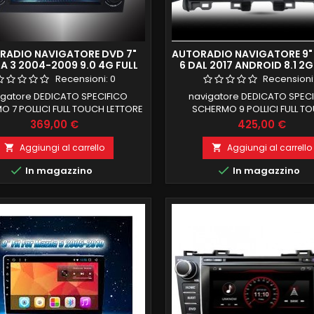
RADIO NAVIGATORE DVD 7"
AUTORADIO NAVIGATORE 9
 3 2004-2009 9.0 4G FULL
6 DAL 2017 ANDROID 8.1 2
HD DAB FULL TOUCH
FULL HD DAB
Recensioni:
0
Recensioni
igatore DEDICATO SPECIFICO
navigatore DEDICATO SPEC
 7 POLLICI FULL TOUCH LETTORE
SCHERMO 9 POLLICI FULL T
 DVD MAZDA 3 2004 2009(
MAZDA 6 DAL 2017 MANTENI
Prezzo
Prezzo
369,00 €
425,00 €
RO COMANDI AL VOLANTE E INFO
COMANDI AL VOLANTE 2 GB RA
BORDO) 2 GB RAM 32 GB ROM
ROM ANDROID 8,1 FUNZIONE MI
Aggiungi al carrello
Aggiungi al carrello


OID 9.0 FUNZIONE MIRRORLINK
COMPATIBILE MODULO DAB+


In magazzino
In magazzino
PATIBILE MODULO DAB+WIFI
INTEGRATO BLUETOOTH INTE
GRATO BLUETOOTH INTEGRATO
ingresso camera e au
ingresso camera e aux