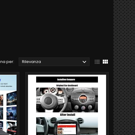



na per:
Rilevanza