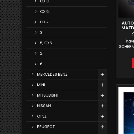
CX 3
CX 5
CX 7
AUTO
MAZDA
3
nav
5, CX5
SCHERMO
CD
2
RECUPE
DI 
6
ANDR
COM
MERCEDES BENZ
INTE
MINI
MITSUBISHI
NISSAN
OPEL
PEUGEOT