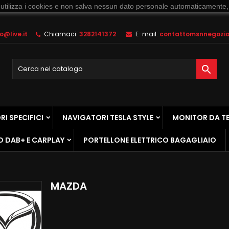
 utilizza i cookies e non salva nessun dato personale automaticamente,
@live.it
Chiamaci:
3282141372
E-mail:
contattomsnnegozio@

I SPECIFICI
NAVIGATORI TESLA STYLE
MONITOR DA T
O DAB+ E CARPLAY
PORTELLONE ELETTRICO BAGAGLIAIO
MAZDA