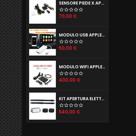
SENSORE PIEDE X APERTURA PORTELLONE ELETTRICO TAILGATE X TUTTE LE AUTO
Prezzo
70,00 €
MODULO USB APPLE CARPLAY X IPHONE E ANDROID AUTO X AUTORADIO ANDROID
Prezzo
50,00 €
MODULO WIFI APPLE CARPLAY X IPHONE E ANDROID AUTO MODELLI BMW (ANCHE INGRESSO CAMERE POSTERIORE E ANTERIORE)
Prezzo
400,00 €
KIT APERTURA ELETTRICA BAGAGLIAIO JAGUAR E-PACE F-PACE
Prezzo
540,00 €