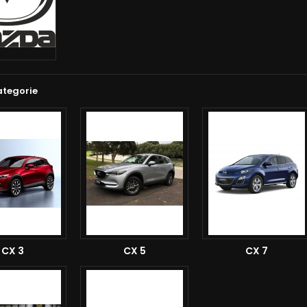
ategorie
CX 3
CX 5
CX 7