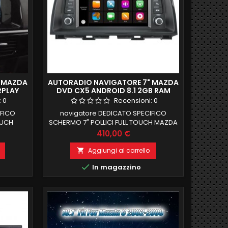
" MAZDA
AUTORADIO NAVIGATORE 7" MAZDA
RPLAY
DVD CX5 ANDROID 8.1 2GB RAM
FULL HD DAB
:
0
Recensioni:
0
IFICO
navigatore DEDICATO SPECIFICO
OUCH
SCHERMO 7" POLLICI FULL TOUCH MAZDA
IMENTO
CX5 CON LETTORE DVD MANTENIMENTO
Prezzo
410,00 €
M 32 GB
COMANDI AL VOLANTE JOYSTICK IN
RRORLINK
OMAGGIO 2 GB RAM 32 GB ROM
Aggiungi al carrello

WIFI
ANDROID 8,1 FUNZIONE MIRRORLINK

In magazzino
GRATO
COMPATIBILE MODULO DAB+WIFI
x
INTEGRATO BLUETOOTH INTEGRATO
ingresso camera e aux