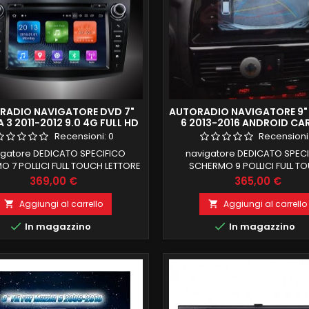
RADIO NAVIGATORE DVD 7"
AUTORADIO NAVIGATORE 9
3 2011-2012 9.0 4G FULL HD
6 2013-2016 ANDROID CA
DAB FULL TOUCH
Recensioni:
0
Recensioni
igatore DEDICATO SPECIFICO
navigatore DEDICATO SPEC
 7 POLLICI FULL TOUCH LETTORE
SCHERMO 9 POLLICI FULL T
 MAZDA 3 2010-2012( RECUPERO
MAZDA 6 2013-2016 MANTEN
Prezzo
Prezzo
369,00 €
365,00 €
I AL VOLANTE E INFO DI BORDO)
COMANDI AL VOLANTE 2 GB RA
 RAM 32 GB ROM ANDROID 9.0
ROM ANDROID 13 FUNZIONE MI
Aggiungi al carrello
Aggiungi al carrello


IONE MIRRORLINK COMPATIBILE
COMPATIBILE MODULO DAB+


In magazzino
In magazzino
MODULO DAB+WIFI
INTEGRATO BLUETOOTH INTE
GRATO BLUETOOTH INTEGRATO
ingresso camera e au
ingresso camera e aux