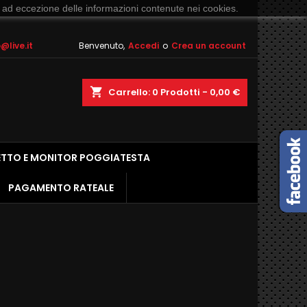
 ad eccezione delle informazioni contenute nei cookies.
live.it
Benvenuto,
Accedi
o
Crea un account
shopping_cart
Carrello:
0
Prodotti - 0,00 €
ETTO E MONITOR POGGIATESTA
PAGAMENTO RATEALE