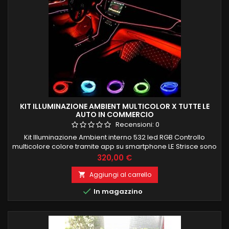
KIT ILLUMINAZIONE AMBIENT MULTICOLOR X TUTTE LE
AUTO IN COMMERCIO
Recensioni:
0
Kit Illuminazione Ambient interno 532 led RGB Controllo
multicolore colore tramite app su smartphone LE Strisce sono
composte de 100 led interni per una corretta ed uniforme
Prezzo
320,00 €
illuminazione e si possono anche tagliare a misura Kit è
composto da: 4 strisce porte 4 maniglie 4 portaoggetti porte
Aggiungi al carrello

4 tappetini piedi 1 cruscotto frontale 4 PEZZI 75CM 1 PEZZO...

In magazzino