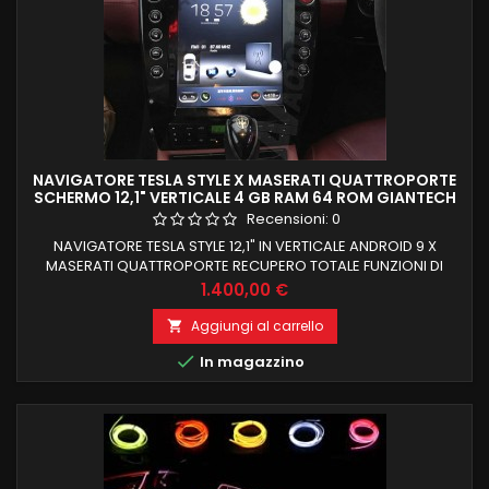
NAVIGATORE TESLA STYLE X MASERATI QUATTROPORTE
SCHERMO 12,1" VERTICALE 4 GB RAM 64 ROM GIANTECH
PREMIUM
Recensioni:
0
NAVIGATORE TESLA STYLE 12,1" IN VERTICALE ANDROID 9 X
MASERATI QUATTROPORTE RECUPERO TOTALE FUNZIONI DI
BORDO E COMANDI AL VOLANTE ANDROID 9 4 GB RAM 64 GB
Prezzo
1.400,00 €
ROM PROCESSORE OCTACORE PX6 BLUETOOTH +
NAVIGAZIONE OFFLINE E ONLINE NAVIGAZIONE WIFI INTERNET
Aggiungi al carrello

NESSUNA MODIFICA PER INSTALLAZIONE INGRESSI USB +

In magazzino
CAMERA + AMPLI E SUB + AUX CARPLAY INTEGRATO