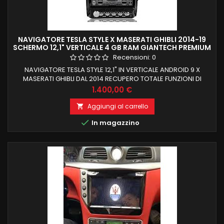
NAVIGATORE TESLA STYLE X MASERATI GHIBLI 2014-19
SCHERMO 12,1" VERTICALE 4 GB RAM GIANTECH PREMIUM
Recensioni:
0
NAVIGATORE TESLA STYLE 12,1" IN VERTICALE ANDROID 9 X
MASERATI GHIBLI DAL 2014 RECUPERO TOTALE FUNZIONI DI
BORDO E COMANDI AL VOLANTE ANDROID 9 4 GB RAM 64 GB
Prezzo
1.400,00 €
ROM PROCESSORE OCTACORE PX6 BLUETOOTH +
NAVIGAZIONE OFFLINE E ONLINE NAVIGAZIONE WIFI INTERNET
Aggiungi al carrello

NESSUNA MODIFICA PER INSTALLAZIONE INGRESSI USB +

In magazzino
CAMERA + AMPLI E SUB + AUX