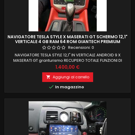
NAVIGATORE TESLA STYLE X MASERATI GT SCHERMO 12,1"
VERTICALE 4 GB RAM 64 ROM GIANTECH PREMIUM
Recensioni:
0
NAVIGATORE TESLA STYLE 12,1" IN VERTICALE ANDROID 9 X
MASERATI GT granturismo RECUPERO TOTALE FUNZIONI DI
BORDO E COMANDI AL VOLANTE ANDROID 9 4 GB RAM 64 GB
Prezzo
1.400,00 €
ROM PROCESSORE OCTACORE PX6 BLUETOOTH +
NAVIGAZIONE OFFLINE E ONLINE NAVIGAZIONE WIFI INTERNET
Aggiungi al carrello

NESSUNA MODIFICA PER INSTALLAZIONE INGRESSI USB +

In magazzino
CAMERA + AMPLI E SUB + AUX CARPLAY INTEGRATO