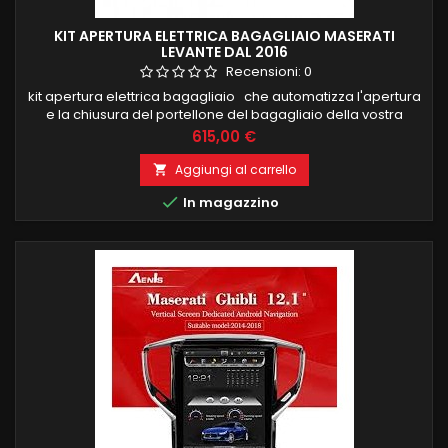
KIT APERTURA ELETTRICA BAGAGLIAIO MASERATI
LEVANTE DAL 2016
Recensioni:
0
kit apertura elettrica bagagliaio che automatizza l'apertura
e la chiusura del portellone del bagagliaio della vostra
automobile.Il sistema è completo di due pistoni specifici per
Prezzo
615,00 €
il montaggio su KUGA centralina di controllo e due pulsanti
specifici da installare nell'abitacolo e nel portellone. Tutti gli
Aggiungi al carrello

interruttori e i controlli necessari...

In magazzino