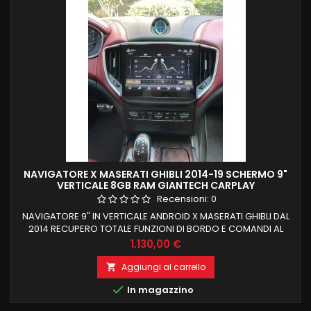
NAVIGATORE X MASERATI GHIBLI 2014-19 SCHERMO 9"
VERTICALE 8GB RAM GIANTECH CARPLAY
Recensioni:
0
NAVIGATORE 9" IN VERTICALE ANDROID X MASERATI GHIBLI DAL
2014 RECUPERO TOTALE FUNZIONI DI BORDO E COMANDI AL
VOLANTE ANDROID 11 8GB RAM 128GB ROM PROCESSORE
Prezzo
1.130,00 €
OCTACORE INGRESSO SIM 4G CARPLAY E ANDROID AUTO
INTEGRATI WIRELESS BLUETOOTH + NAVIGAZIONE OFFLINE E
Aggiungi al carrello

ONLINE NAVIGAZIONE WIFI INTERNET NESSUNA MODIFICA PER

In magazzino
INSTALLAZIONE INGRESSI USB + CAMERA +...