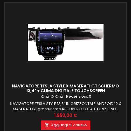
NAVIGATORE TESLA STYLE X MASERATI GT SCHERMO
13,4" + CLIMA DIGITALE TOUCHSCREEN
Recensioni:
0
NAVIGATORE TESLA STYLE 13,3" IN ORIZZONTALE ANDROID 12 X
MASERATI GT granturismo RECUPERO TOTALE FUNZIONI DI
BORDO E COMANDI AL VOLANTE ANDROID 12 4 GB RAM 64 GB
Prezzo
1.950,00 €
ROM CON CARPLAY E ANDROID AUTO INTEGRATI WIRELESS
PROCESSORE OCTACORE BLUETOOTH + NAVIGAZIONE OFFLINE
Aggiungi al carrello

E ONLINE NAVIGAZIONE WIFI INTERNET NESSUNA MODIFICA PER