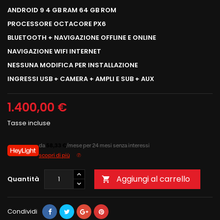
ANDROID 9 4 GB RAM 64 GB ROM
PROCESSORE OCTACORE PX6
BLUETOOTH + NAVIGAZIONE OFFLINE E ONLINE
NAVIGAZIONE WIFI INTERNET
NESSUNA MODIFICA PER INSTALLAZIONE
INGRESSI USB + CAMERA + AMPLI E SUB + AUX
1.400,00 €
Tasse incluse
da
58,33 €
/mese per 24 mesi senza interessi
scopri di più
Aggiungi al carrello
Quantità

Condividi