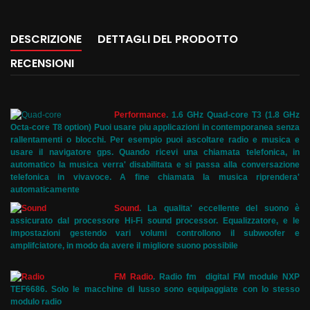
DESCRIZIONE
DETTAGLI DEL PRODOTTO
RECENSIONI
Performance
.
1.6 GHz Quad-core T3 (1.8 GHz
Octa-core T8 option) Puoi usare piu applicazioni in contemporanea senza
rallentamenti o blocchi. Per esempio puoi ascoltare radio e musica e
usare il navigatore gps. Quando ricevi una chiamata telefonica, in
automatico la musica verra' disabilitata e si passa alla conversazione
telefonica in vivavoce. A fine chiamata la musica riprendera'
automaticamente
Sound
.
La qualita' eccellente del suono è
assicurato dal processore Hi-Fi sound processor. Equalizzatore, e le
impostazioni gestendo vari volumi controllono il subwoofer e
amplifciatore, in modo da avere il migliore suono possibile
FM Radio
.
Radio fm digital FM module NXP
TEF6686. Solo le macchine di lusso sono equipaggiate con lo stesso
modulo radio