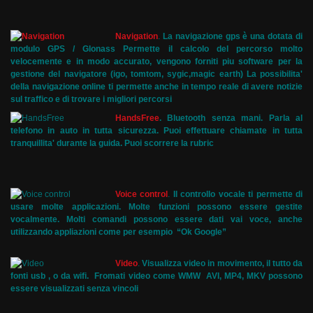
Navigation
.
La navigazione gps è una dotata di
modulo GPS / Glonass Permette il calcolo del percorso molto
velocemente e in modo accurato, vengono forniti piu software per la
gestione del navigatore (igo, tomtom, sygic,magic earth) La possibilita'
della navigazione online ti permette anche in tempo reale di avere notizie
sul traffico e di trovare i migliori percorsi
HandsFree
.
Bluetooth senza mani. Parla al
telefono in auto in tutta sicurezza. Puoi effettuare chiamate in tutta
tranquillita' durante la guida. Puoi scorrere la rubric
Voice control
.
Il controllo vocale ti permette di
usare molte applicazioni. Molte funzioni possono essere gestite
vocalmente. Molti comandi possono essere dati vai voce, anche
utilizzando appliazioni come per esempio “Ok Google”
Video
.
Visualizza video in movimento, il tutto da
fonti usb , o da wifi. Fromati video come WMW AVI, MP4, MKV possono
essere visualizzati senza vincoli