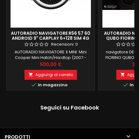
AUTORADIO NAVIGATORE R56 57 60
AUTORADIO NAV
ANDROID 9" CARPLAY 6+128 SIM 4G
QUBO FIORINO 
CITROEN NEMO 
Recensioni:
0
12.0 4G 
AUTORADIO NAVIGATORE X MINI Mini
navigatore DEDI
Cooper Mini Hatch/Hardtop (2007 -
FIORINO QUBO C
2013)Mini Paceman (dal 2013)Mini
MANTENUTI LOGO 
Prezzo
Pr
500,00 €
35
Clubman (dal 2008)Mini Convertible (dal
android 12 4G B R
2009)Mini Countryman (dal 2011)Mini
ANDROID AUTO F
Aggiungi al carrello
Aggiun


Coupé (dal 2011)Mini Roadster (dal 2012)
COMPATIBILE 


In magazzino
In m
ANDROID 12.0 6 GB RAM 128 GB ROM
INTEGRATO BLU
CARPLAY E ANDROID AUTO SCHERMO
ingresso 
TOUCHSCREEN MANTENIMENTO FUNZIONI
DI BORDO RECUPERO COMANDI AL
Seguici su Facebook
VOLANTE E...

PRODOTTI