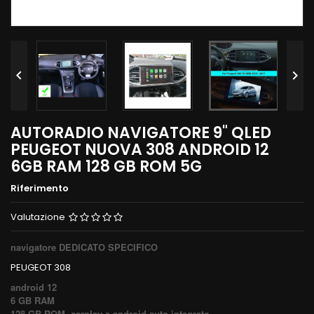


AUTORADIO NAVIGATORE 9" QLED
PEUGEOT NUOVA 308 ANDROID 12
6GB RAM 128 GB ROM 5G
Riferimento
Valutazione
navigatore DEDICATO SPECIFICO
PEUGEOT 308
android 12
6 GB RAM
128 GB ROM carplay e android auto integrato