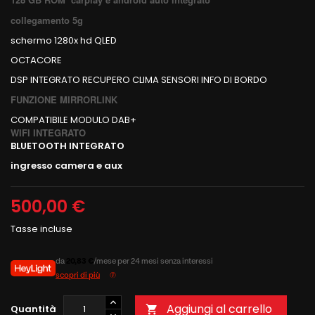
collegamento 5g
schermo 1280x hd QLED
OCTACORE
DSP INTEGRATO RECUPERO CLIMA SENSORI INFO DI BORDO
FUNZIONE MIRRORLINK
COMPATIBILE MODULO DAB+
WIFI INTEGRATO
BLUETOOTH INTEGRATO
ingresso camera e aux
500,00 €
Tasse incluse
da
20,83 €
/mese per 24 mesi senza interessi
scopri di più
Aggiungi al carrello
Quantità
