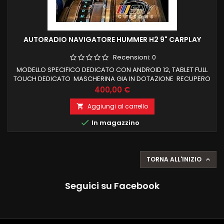
AUTORADIO NAVIGATORE HUMMER H2 9" CARPLAY
Recensioni:
0
MODELLO SPECIFICO DEDICATO CON ANDROID 12, TABLET FULL
TOUCH DEDICATO MASCHERINA GIA IN DOTAZIONE RECUPERO
COMANDI AL VOLANTE E FUNZIONI DI BORDO CARPLAY E
Prezzo
400,00 €
ANDROID AUTO WIRELESS INTEGRATI NAVIGATORE OFFLINE E
ONLINE BLUETOOTH X CHIAMATE IN VIVAVOCE RADIO RDS E
Aggiungi al carrello

CONNESSIONE WIFI PER NAVIGAZIONE INTERNET PROCESSORE

In magazzino
OCTACORE SCHERMO HD NESSUNA MODIFICA X...
TORNA ALL'INIZIO

Seguici su Facebook