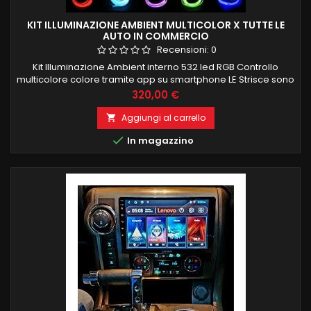
KIT ILLUMINAZIONE AMBIENT MULTICOLOR X TUTTE LE
AUTO IN COMMERCIO
Recensioni:
0
Kit Illuminazione Ambient interno 532 led RGB Controllo
multicolore colore tramite app su smartphone LE Strisce sono
composte de 100 led interni per una corretta ed uniforme
Prezzo
320,00 €
illuminazione e si possono anche tagliare a misura Kit è
composto da: 4 strisce porte 4 maniglie 4 portaoggetti porte
Aggiungi al carrello

4 tappetini piedi 1 cruscotto frontale 4 PEZZI 75CM 1 PEZZO...

In magazzino