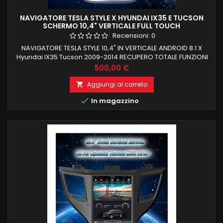
NAVIGATORE TESLA STYLE X HYUNDAI IX35 E TUCSON
SCHERMO 10,4" VERTICALE FULL TOUCH
Recensioni:
0
NAVIGATORE TESLA STYLE 10,4" IN VERTICALE ANDROID 8.1 X
Hyundai IX35 Tucson 2009-2014 RECUPERO TOTALE FUNZIONI
DI BORDO E COMANDI AL VOLANTE 2GB RAM 32 GB ROM
Prezzo
500,00 €
Aggiungi al carrello


In magazzino