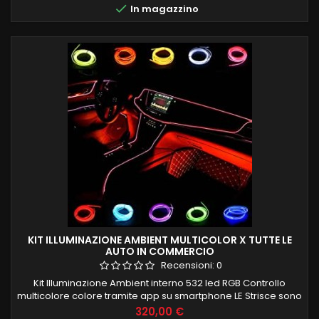

In magazzino
KIT ILLUMINAZIONE AMBIENT MULTICOLOR X TUTTE LE
AUTO IN COMMERCIO
Recensioni:
0
Kit Illuminazione Ambient interno 532 led RGB Controllo
multicolore colore tramite app su smartphone LE Strisce sono
composte de 100 led interni per una corretta ed uniforme
Prezzo
320,00 €