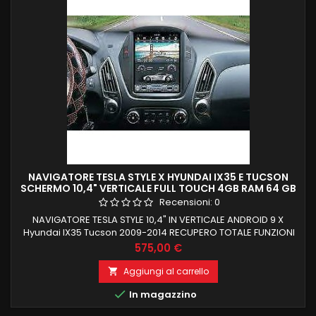
NAVIGATORE TESLA STYLE X HYUNDAI IX35 E TUCSON
SCHERMO 10,4" VERTICALE FULL TOUCH 4GB RAM 64 GB
ROM CARPLAY GIANTECH PREMIUM
Recensioni:
0
NAVIGATORE TESLA STYLE 10,4" IN VERTICALE ANDROID 9 X
Hyundai IX35 Tucson 2009-2014 RECUPERO TOTALE FUNZIONI
DI BORDO E COMANDI AL VOLANTE 4GB RAM 64 GB ROM CON
Prezzo
575,00 €
CARPLAY INTEGRATO PROCESSORE PX6 TOP DI GAMMA
Aggiungi al carrello


In magazzino