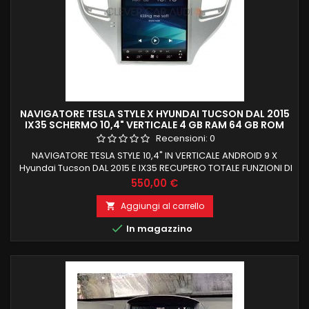
NAVIGATORE TESLA STYLE X HYUNDAI TUCSON DAL 2015
IX35 SCHERMO 10,4" VERTICALE 4 GB RAM 64 GB ROM
GIANTECH PREMIUM
Recensioni:
0
NAVIGATORE TESLA STYLE 10,4" IN VERTICALE ANDROID 9 X
Hyundai Tucson DAL 2015 E IX35 RECUPERO TOTALE FUNZIONI DI
BORDO E COMANDI AL VOLANTE PROCESSORE OCTACORE PX6
Prezzo
550,00 €
4 GB RAM 64 GB ROM CARPLAY INTEGRATO
Aggiungi al carrello


In magazzino