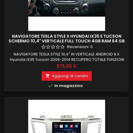
NAVIGATORE TESLA STYLE X HYUNDAI IX35 E TUCSON
SCHERMO 10,4" VERTICALE FULL TOUCH 4GB RAM 64 GB
ROM CARPLAY GIANTECH PREMIUM
Recensioni:
0
NAVIGATORE TESLA STYLE 10,4" IN VERTICALE ANDROID 9 X
Hyundai IX35 Tucson 2009-2014 RECUPERO TOTALE FUNZIONI
DI BORDO E COMANDI AL VOLANTE 4GB RAM 64 GB ROM CON
Prezzo
575,00 €
CARPLAY INTEGRATO PROCESSORE PX6 TOP DI GAMMA
Aggiungi al carrello


In magazzino