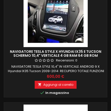
NAVIGATORE TESLA STYLE X HYUNDAI IX35 E TUCSON
SCHERMO 10,4" VERTICALE 4 GB RAM 64 GB ROM
CARPLAY INTEGRATO
Recensioni:
0
NAVIGATORE TESLA STYLE 10,4" IN VERTICALE ANDROID 9 X
Hyundai IX35 Tucson 2009-2014 RECUPERO TOTALE FUNZIONI
DI BORDO E COMANDI AL VOLANTE 4 GB RAM 64 GB ROM
Prezzo
600,00 €
CARPLAY INTEGRATO INGRESSO SIM 4 G PROCESSORE
OCTACORE
Aggiungi al carrello


In magazzino