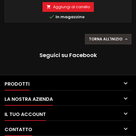
illuminazione e si possono anche tagliare a misura Kit è
composto da: 4 strisce porte 4 maniglie 4 portaoggetti porte
Aggiungi al carrello

4 tappetini piedi 1 cruscotto frontale 4 PEZZI 75CM 1 PEZZO...

In magazzino
TORNA ALL'INIZIO

Seguici su Facebook

PRODOTTI

LA NOSTRA AZIENDA

IL TUO ACCOUNT

CONTATTO