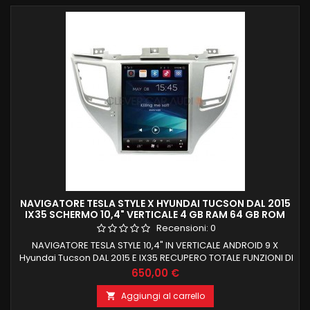
NAVIGATORE TESLA STYLE X HYUNDAI TUCSON DAL 2015
IX35 SCHERMO 10,4" VERTICALE 4 GB RAM 64 GB ROM
GIANTECH COMANDI VOCALI
Recensioni:
0
NAVIGATORE TESLA STYLE 10,4" IN VERTICALE ANDROID 9 X
Hyundai Tucson DAL 2015 E IX35 RECUPERO TOTALE FUNZIONI DI
BORDO E COMANDI AL VOLANTE PROCESSORE OCTACORE PX6
Prezzo
650,00 €
4 GB RAM 64 GB ROM CARPLAY INTEGRATO comandi vocali
Voice command
Aggiungi al carrello
