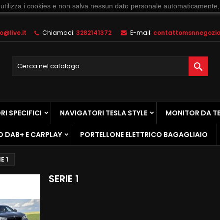
 utilizza i cookies e non salva nessun dato personale automaticamente,
@live.it
Chiamaci:
3282141372
E-mail:
contattomsnnegozio@

I SPECIFICI
NAVIGATORI TESLA STYLE
MONITOR DA T
O DAB+ E CARPLAY
PORTELLONE ELETTRICO BAGAGLIAIO
E 1
SERIE 1