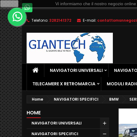
Ok
Vi informiamo che il nostro negozio online
Telefono:
3282141372
E-mail:
contattomsnnegozio
NAVIGATORI UNIVERSALI
NAVIGATOR
TELECAMERE X RETROMARCIA
MODULI RADI
Home
NAVIGATORI SPECIFICI
BMW
SERI
HOME
NAVIGATORI UNIVERSALI
NAVIGATORI SPECIFICI