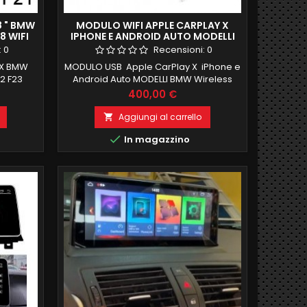
8 " BMW
MODULO WIFI APPLE CARPLAY X
8 WIFI
IPHONE E ANDROID AUTO MODELLI
EMIUM
BMW (ANCHE INGRESSO CAMERE
:
0
Recensioni:
0
POSTERIORE E ANTERIORE)
 X BMW
MODULO USB Apple CarPlay X iPhone e
 2 F23
Android Auto MODELLI BMW Wireless
e 4 2018
Apple CarPlay Android X TUTTI I BMW
Prezzo
400,00 €
SO SIM
CIC NBT System Series 1 2 3 4 5 7 X1 X3
RNET
X4 X5 X6 X7 Mini I3 OBBLIGATORIO
Aggiungi al carrello

HERMO
INGRESSO AUX

In magazzino
B DI ROM
NE WIFI
ORING
N VIENE