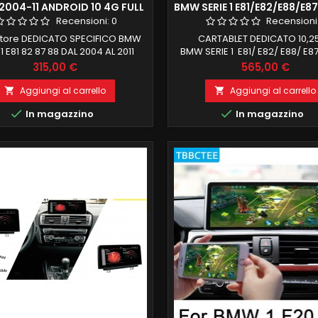
1 2004-11 ANDROID 10 4G FULL
BMW SERIE 1 E81/E82/E88/E8
D DAB GIANTECH SIMPLE
2011) ANDROID 12 4GB RAM
Recensioni:
0
Recensioni
ROM GIANTECH CARPL
tore DEDICATO SPECIFICO BMW
CARTABLET DEDICATO 10,25
 1 E81 82 87 88 DAL 2004 AL 2011
BMW SERIE 1 E81/ E82/ E88/ E8
MA MANUALE O AUTOMATICO
2011) JOYSTICK IN DOTAZIONE
Prezzo
Prezzo
315,00 €
565,00 €
d 10 , il top in commercio 2 GB
12 PROCESSORE QUALC
 GB ROM FUNZIONE MIRRORLINK
SNAPDRAGON , 4GB RAM 64
Aggiungi al carrello
Aggiungi al carrello


PATIBILE MODULO DAB+WIFI
CARPLAY E ANDROID AUTO, SI


In magazzino
In magazzino
GRATO BLUETOOTH INTEGRATO
LETTORE SD GIA IN DOTAZIONE 
ingresso camera e aux
EFFETTUARE IL BUCO E SAGO
TAGLIARE WIFI INTEGRATO E F
MIRRORING NON VIENE PERSA 
FUNZIONE ORIGINALE, NE.