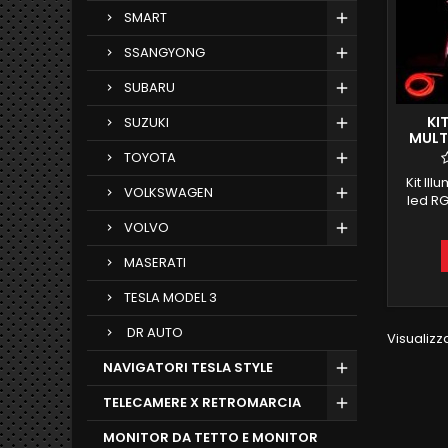
SMART
SSANGYONG
SUBARU
KI
SUZUKI
MULT
TOYOTA
Kit Il
VOLKSWAGEN
led RG
tramit
VOLVO
sono c
una cor
MASERATI
e si p
Kit è
TESLA MODEL 3
man
tappet
DR AUTO
Visualizza
NAVIGATORI TESLA STYLE
TELECAMERE X RETROMARCIA
MONITOR DA TETTO E MONITOR