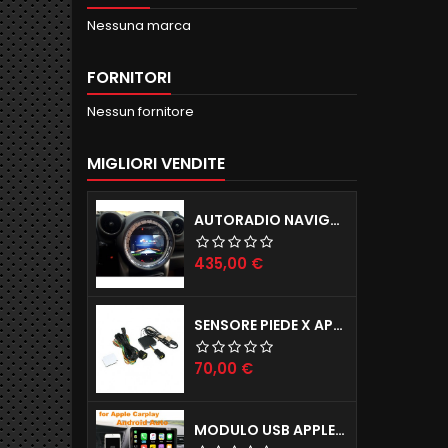
Nessuna marca
FORNITORI
Nessun fornitore
MIGLIORI VENDITE
AUTORADIO NAVIGATORE R56 57 60 ANDROID 12.0 QUADCORE WIFI 2GB RAM 16GB ROM
Prezzo
435,00 €
SENSORE PIEDE X APERTURA PORTELLONE ELETTRICO TAILGATE X TUTTE LE AUTO
Prezzo
70,00 €
MODULO USB APPLE CARPLAY X IPHONE E ANDROID AUTO X AUTORADIO ANDROID