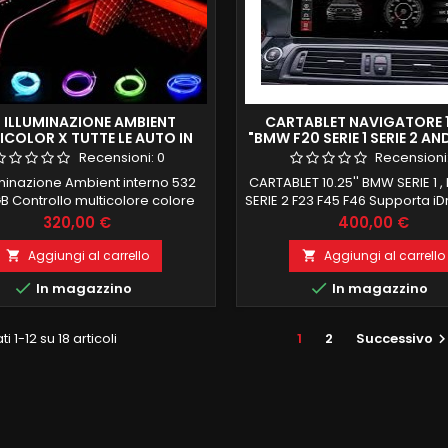
T ILLUMINAZIONE AMBIENT
CARTABLET NAVIGATORE 
ICOLOR X TUTTE LE AUTO IN
"BMW F20 SERIE 1 SERIE 2 A
COMMERCIO
GB RAM 32 ROM CARPL
Recensioni:
0
Recensioni
luminazione Ambient interno 532
CARTABLET 10.25'' BMW SERIE 1 , 
B Controllo multicolore colore
SERIE 2 F23 F45 F46 Supporta i
e app su smartphone LE Strisce
ANDROID 12, SNAPDRAGON Q
Prezzo
Prezzo
320,00 €
400,00 €
omposte de 100 led interni per
OCTACORE OCTACORE 2GB 
retta ed uniforme illuminazione
ROM CARPLAY E ANDROID A
Aggiungi al carrello
Aggiungi al carrello


ossono anche tagliare a misura
INGRESSO SIM 4G SCHER


In magazzino
In magazzino
 composto da: 4 strisce porte 4
ANTIRIFLESSO LOGO ALLA ACCE
iglie 4 portaoggetti porte 4
RECUPERO COMANDI AL VOLA
ini piedi 1 cruscotto frontale 4
FUNZIONI DI BORDO, NAVIGATOR
ti 1-12 su 18 articoli
1
2
Successivo
PEZZI 75CM 1 PEZZO...
E OFFLINE CAVO USB PER COLL
DISPOSITIVI (...