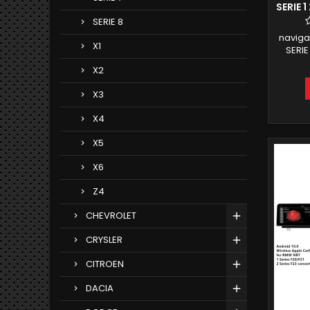
SERIE 
H
SERIE 8
naviga
X1
SERIE
CLI
X2
androi
RAM 16
X3
COM
INTE
X4
X5
X6
Z4
CHEVROLET
CRYSLER
CITROEN
DACIA