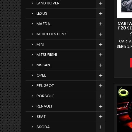
LAND ROVER
LEXUS
CARTA
MAZDA
F20 SE
MERCEDES BENZ
CARTABL
MINI
SERIE 2
AND
MITSUBISHI
QUALC
6GB R
NISSAN
AUT
ANTIRI
OPEL
RECU
FUNZION
PEUGEOT
E OFF
PORSCHE
RENAULT
SEAT
SKODA