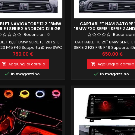
BLET NAVIGATORE 12,3 "BMW
CARTABLET NAVIGATORE 
RIE 1 SERIE 2 ANDROID 12 6 GB
"BMW F20 SERIE 1 SERIE 2 AN
RAM 128 ROM CARPLAY
8 GB RAM 128 ROM
Recensioni:
0
Recensioni
ET 12,3'' BMW SERIE 1 , F20 F21 E
CARTABLET 10.25'' BMW SERIE 1 , 
 F23 F45 F46 Supporta iDrive SWC
SERIE 2 F23 F45 F46 Supporta i
ROID 12, SISTEMA OCTACORE
ANDROID 12 OCTACORE 8GB R
Prezzo
Prezzo
750,00 €
650,00 €
OMM SNAPDRAGON OCTACORE
ROM CARPLAY E ANDROID 
AM 128 ROM CARPLAY E ANDROID
SCHERMO 1920X SCHERMO ANTI
Aggiungi al carrello
Aggiungi al carrello


O SCHERMO 1920X SCHERMO
LOGO ALLA ACCENSIONE, RE


In magazzino
In magazzino
FLESSO LOGO ALLA ACCENSIONE,
COMANDI AL VOLANTE E FUNZI
PERO COMANDI AL VOLANTE E
BORDO, NAVIGATORE ONLINE E 
I DI BORDO, NAVIGATORE ONLINE
WIFI INTEGRATO E FUNZIONE MI
LINE WIFI INTEGRATO E FUNZIONE
INGRESSO SIM 4G E INGRESSO 
MIRRORING,...
USB...