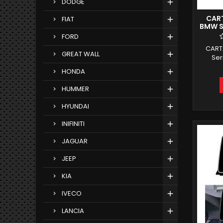
DODGE
CART
FIAT
BMW SE
F20
FORD
CART
GREAT WALL
Ser
INGRE
HONDA
INT
SCHE
HUMMER
SNAPDR
INTERN
HYUNDAI
INTEG
ITALI
INIFINITI
FUNZIO
B
JAGUAR
JEEP
KIA
IVECO
LANCIA