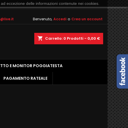
 ad eccezione delle informazioni contenute nei cookies.
live.it
Benvenuto,
Accedi
o
Crea un account
shopping_cart
Carrello:
0
Prodotti - 0,00 €
ETTO E MONITOR POGGIATESTA
PAGAMENTO RATEALE