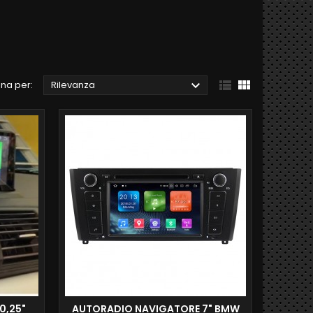



na per:
Rilevanza
0,25"
AUTORADIO NAVIGATORE 7" BMW