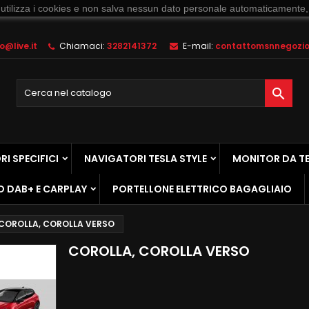
 utilizza i cookies e non salva nessun dato personale automaticamente,
@live.it
Chiamaci:
3282141372
E-mail:
contattomsnnegozio@

I SPECIFICI
NAVIGATORI TESLA STYLE
MONITOR DA T
O DAB+ E CARPLAY
PORTELLONE ELETTRICO BAGAGLIAIO
COROLLA, COROLLA VERSO
COROLLA, COROLLA VERSO