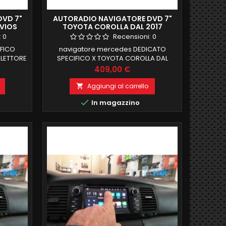
DVD 7"
AUTORADIO NAVIGATORE DVD 7"
VIOS
TOYOTA COROLLA DAL 2017
ISER
ANDROID 9 2GB RAM 32 GB ROM
:
0
Recensioni:
0
 GB ROM
OCTACORE
IFICO
navigatore mercedes DEDICATO
 LETTORE
SPECIFICO X TOYOTA COROLLA DAL
08)
2017android 9 , il MIGLIORE MODELLO IN
Prezzo
409,00 €
COMMERCIO2 GB RAM 32 GB ROM
- 2011)
FUNZIONE MIRRORLINK WIFI
Aggiungi al carrello

INTEGRATO BLUETOOTH INTEGRATO

In magazzino
 - 2007)
ingresso camera e aux
NTE E
GB ROM
MERCIO
TIBILE