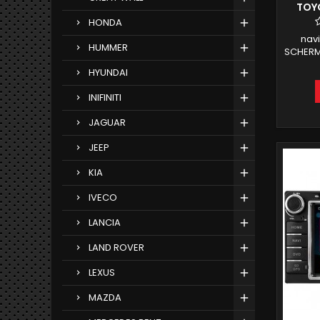
TOY
-
HONDA
nav
HUMMER
SCHERMO
CD 
HYUNDAI
COROL
PRADO
INIFINITI
ANDR
COM
JAGUAR
INTE
JEEP
KIA
IVECO
LANCIA
LAND ROVER
LEXUS
MAZDA