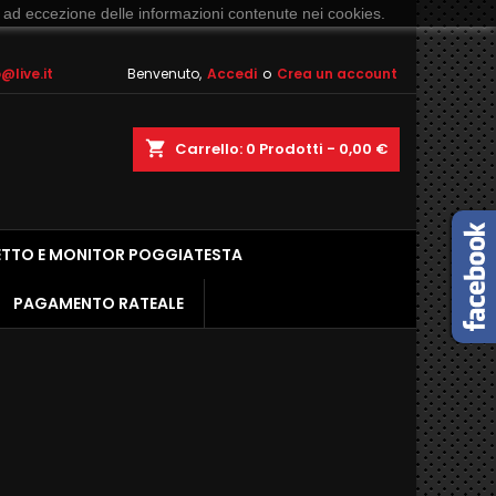
 ad eccezione delle informazioni contenute nei cookies.
live.it
Benvenuto,
Accedi
o
Crea un account
shopping_cart
Carrello:
0
Prodotti - 0,00 €
ETTO E MONITOR POGGIATESTA
PAGAMENTO RATEALE