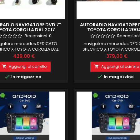
RADIO NAVIGATORE DVD 7"
AUTORADIO NAVIGATORE 
YOTA COROLLA DAL 2017
TOYOTA COROLLA 200
OID 9 4GB RAM 32 GB ROM
ANDROID 9 2GB RAM 32 G
Recensioni:
0
Recensioni
OCTACORE
OCTACORE
igatore mercedes DEDICATO
navigatore mercedes DED
IFICO X TOYOTA COROLLA DAL
SPECIFICO X TOYOTA COROLL
droid 9 , il MIGLIORE MODELLO IN
2017android 9 , il MIGLIORE MO
Prezzo
Prezzo
429,00 €
379,00 €
MERCIO4 GB RAM 32 GB ROM
COMMERCIO2 GB RAM 32 G
FUNZIONE MIRRORLINK WIFI
FUNZIONE MIRRORLINK WI
Aggiungi al carrello
Aggiungi al carrello


GRATO BLUETOOTH INTEGRATO
INTEGRATO BLUETOOTH INTE


In magazzino
In magazzino
ingresso camera e aux
ingresso camera e au