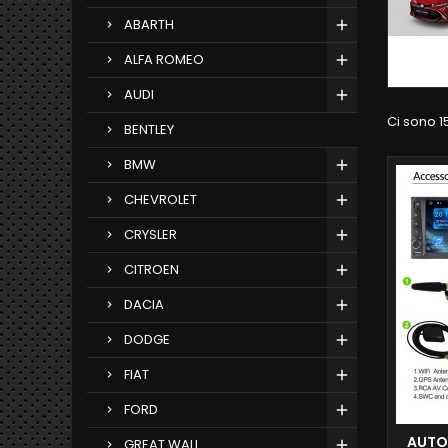
ABARTH
ALFA ROMEO
AUDI
Ci sono 15
BENTLEY
BMW
CHEVROLET
CRYSLER
CITROEN
DACIA
DODGE
FIAT
FORD
AUTO
GREAT WALL