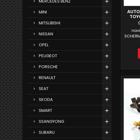
MERCEDES BENZ
AUTO
MINI
TOY
-
MITSUBISHI
nav
NISSAN
SCHERMO
CD 
OPEL
COROL
PRADO
PEUGEOT
ANDR
COM
PORSCHE
INTE
RENAULT
SEAT
SKODA
SMART
SSANGYONG
SUBARU