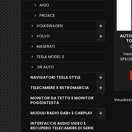
AIGO
PROACE
VOLKSWAGEN
AUTO
VOLVO
TO
ANDR
MASERATI
nav
TESLA MODEL 3
SPECI
12and
DR AUTO
COM
NAVIGATORI TESLA STYLE
INTE
TELECAMERE X RETROMARCIA
MONITOR DA TETTO E MONITOR
Visualizza
POGGIATESTA
MODULI RADIO DAB+ E CARPLAY
INTERFACCIE AUDIO VIDEO E
RECUPERO TELECAMERE DI SERIE