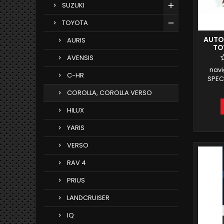
SUZUKI
TOYOTA
AUTO
AURIS
TO
ANDR
AVENSIS
nav
C-HR
SPEC
2017an
COROLLA, COROLLA VERSO
COM
HILUX
INTE
YARIS
VERSO
RAV 4
PRIUS
LANDCRUISER
IQ