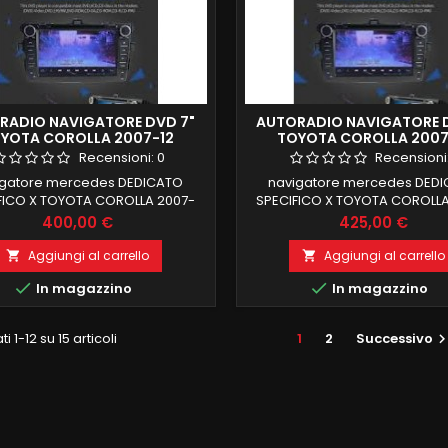
RADIO NAVIGATORE DVD 7"
AUTORADIO NAVIGATORE 
YOTA COROLLA 2007-12
TOYOTA COROLLA 2007
OID 9 2GB RAM 32 GB ROM
ANDROID 9 4 GB RAM 32 
Recensioni:
0
Recensioni
OCTACORE
OCTACORE
igatore mercedes DEDICATO
navigatore mercedes DED
FICO X TOYOTA COROLLA 2007-
SPECIFICO X TOYOTA COROLLA
roid 9 , il MIGLIORE MODELLO IN
12android 9 , il MIGLIORE MOD
Prezzo
Prezzo
400,00 €
425,00 €
MERCIO2 GB RAM 32 GB ROM
COMMERCIO4 GB RAM 32 G
FUNZIONE MIRRORLINK WIFI
FUNZIONE MIRRORLINK WI
Aggiungi al carrello
Aggiungi al carrello


GRATO BLUETOOTH INTEGRATO
INTEGRATO BLUETOOTH INTE


In magazzino
In magazzino
ingresso camera e aux
ingresso camera e au
ti 1-12 su 15 articoli
1
2
Successivo