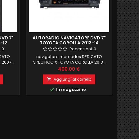
DVD 7"
AUTORADIO NAVIGATORE DVD 7"
-12
TOYOTA COROLLA 2013-14
GB ROM
ANDROID 9 2GB RAM 32 GB ROM
:
0
Recensioni:
0
OCTACORE
ICATO
navigatore mercedes DEDICATO
 2007-
SPECIFICO X TOYOTA COROLLA 2013-
ELLO IN
14android 9 , il MIGLIORE MODELLO IN
Prezzo
400,00 €
B ROM
COMMERCIO2 GB RAM 32 GB ROM
FI
FUNZIONE MIRRORLINK WIFI
Aggiungi al carrello

GRATO
INTEGRATO BLUETOOTH INTEGRATO

In magazzino
x
ingresso camera e aux
