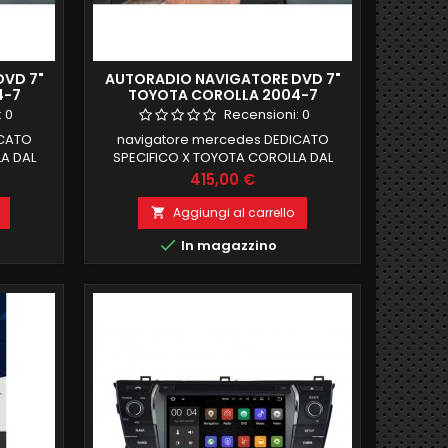
DVD 7"
AUTORADIO NAVIGATORE DVD 7"
4-7
TOYOTA COROLLA 2004-7
B ROM
ANDROID 9 4GB RAM 32 GB ROM
:
0
Recensioni:
0
OCTACORE
ICATO
navigatore mercedes DEDICATO
A DAL
SPECIFICO X TOYOTA COROLLA DAL
DELLO IN
2017android 9 , il MIGLIORE MODELLO IN
Prezzo
415,00 €
B ROM
COMMERCIO4 GB RAM 32 GB ROM
FI
PROCESSORE OCTACORE FUNZIONE
Aggiungi al carrello

GRATO
MIRRORLINK WIFI INTEGRATO BLUETOOTH

In magazzino
x
INTEGRATO ingresso camera e aux