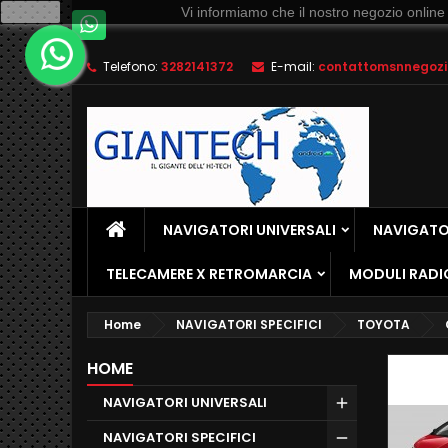
Ok
Vi informiamo che il nostro negozio online
Telefono:
3282141372
E-mail:
contattomsnnegozio
NAVIGATORI UNIVERSALI
NAVIGATOR
TELECAMERE X RETROMARCIA
MODULI RADI
Home
NAVIGATORI SPECIFICI
TOYOTA
HOME
NAVIGATORI UNIVERSALI
NAVIGATORI SPECIFICI