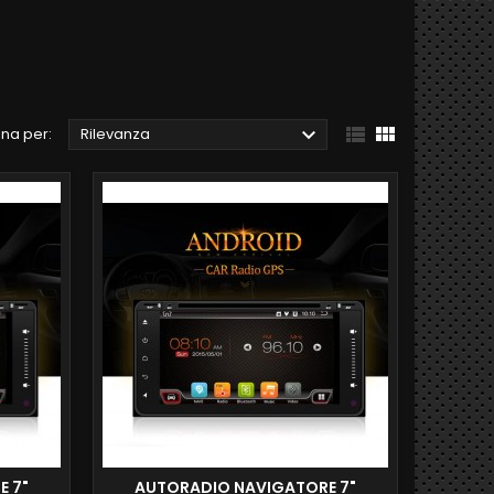



na per:
Rilevanza
E 7"
AUTORADIO NAVIGATORE 7"