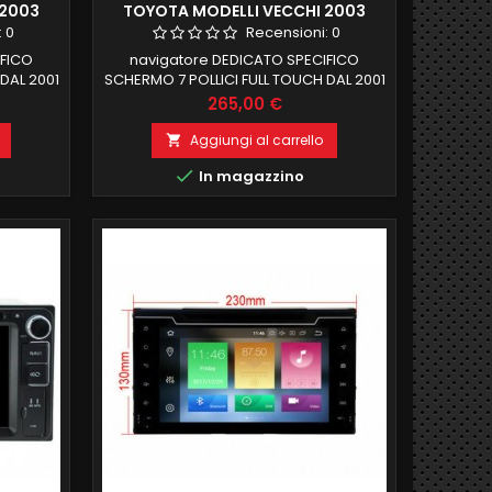
 2003
TOYOTA MODELLI VECCHI 2003
D DAB
-2011 ANDROID 6.0 1GB RAM
:
0
Recensioni:
0
CHEAPER
IFICO
navigatore DEDICATO SPECIFICO
DAL 2001
SCHERMO 7 POLLICI FULL TOUCH DAL 2001
OS,
AL 2010 RAV4, COROLLA, VIOS,
Prezzo
265,00 €
ERIOS 2
LANDCRUISER, HILUX, PRADO, TERIOS 1 GB
 8,1
RAM 16 GB ROM ANDROID 6.0 FUNZIONE
Aggiungi al carrello

TIBILE
MIRRORLINK COMPATIBILE MODULO

In magazzino
DAB+WIFI INTEGRATO BLUETOOTH
GRATO
INTEGRATO ingresso camera e aux
x