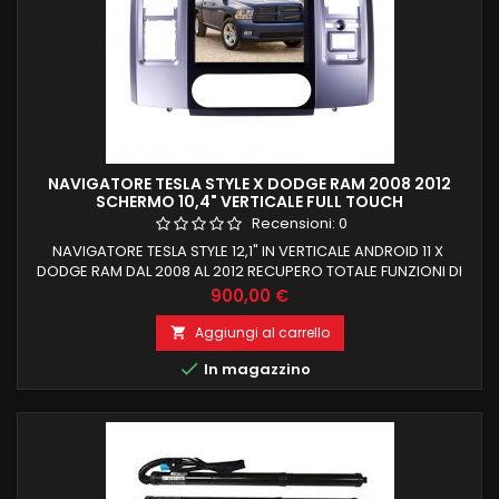
NAVIGATORE TESLA STYLE X DODGE RAM 2008 2012
SCHERMO 10,4" VERTICALE FULL TOUCH
Recensioni:
0
NAVIGATORE TESLA STYLE 12,1" IN VERTICALE ANDROID 11 X
DODGE RAM DAL 2008 AL 2012 RECUPERO TOTALE FUNZIONI DI
BORDO E COMANDI AL VOLANTE CARPLAY E ANDROID AUTO
Prezzo
900,00 €
INTEGRATI RADIO RDS BLUETOOTH 5.0 INGRESSO CAMERA AUX
Aggiungi al carrello


In magazzino