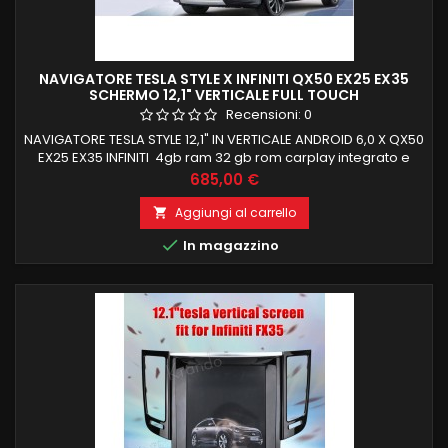
NAVIGATORE TESLA STYLE X INFINITI QX50 EX25 EX35
SCHERMO 12,1" VERTICALE FULL TOUCH
Recensioni:
0
NAVIGATORE TESLA STYLE 12,1" IN VERTICALE ANDROID 6,0 X QX50
EX25 EX35 INFINITI 4gb ram 32 gb rom carplay integrato e
dsp ingresso hdmi RECUPERO TOTALE FUNZIONI DI BORDO E
Prezzo
685,00 €
COMANDI AL VOLANTE
Aggiungi al carrello


In magazzino