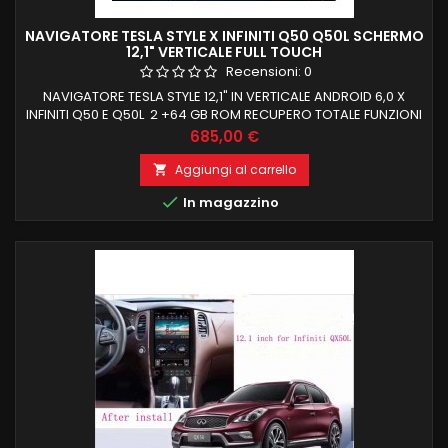
NAVIGATORE TESLA STYLE X INFINITI Q50 Q50L SCHERMO
12,1" VERTICALE FULL TOUCH
Recensioni:
0
NAVIGATORE TESLA STYLE 12,1" IN VERTICALE ANDROID 6,0 X
INFINITI Q50 E Q50L 2 +64 GB ROM RECUPERO TOTALE FUNZIONI
DI BORDO E COMANDI AL VOLANTE
Prezzo
685,00 €
Aggiungi al carrello


In magazzino