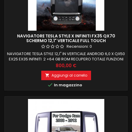
NAVIGATORE TESLA STYLE X INFINITI FX35 QX70
SCHERMO 12,1" VERTICALE FULL TOUCH
Recensioni:
0
NAVIGATORE TESLA STYLE 12,1" IN VERTICALE ANDROID 6,0 X QX50
EX25 EX35 INFINITI 2 +64 GB ROM RECUPERO TOTALE FUNZIONI
DI BORDO E COMANDI AL VOLANTE
Prezzo
800,00 €
Aggiungi al carrello


In magazzino