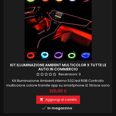
KIT ILLUMINAZIONE AMBIENT MULTICOLOR X TUTTE LE
AUTO IN COMMERCIO
Recensioni:
0
Kit Illuminazione Ambient interno 532 led RGB Controllo
multicolore colore tramite app su smartphone LE Strisce sono
composte de 100 led interni per una corretta ed uniforme
Prezzo
320,00 €
illuminazione e si possono anche tagliare a misura Kit è
composto da: 4 strisce porte 4 maniglie 4 portaoggetti porte
Aggiungi al carrello

4 tappetini piedi 1 cruscotto frontale 4 PEZZI 75CM 1 PEZZO...

In magazzino