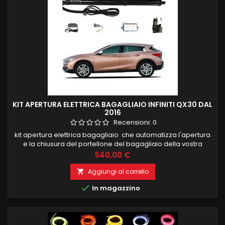
KIT APERTURA ELETTRICA BAGAGLIAIO INFINITI QX30 DAL
2016
Recensioni:
0
kit apertura elettrica bagagliaio che automatizza l'apertura
e la chiusura del portellone del bagagliaio della vostra
automobile.Il sistema è completo di due pistoni specifici per
Prezzo
540,00 €
il montaggio su KUGA centralina di controllo e due pulsanti
specifici da installare nell'abitacolo e nel portellone. Tutti gli
Aggiungi al carrello

interruttori e i controlli necessari...

In magazzino