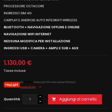
PROCESSORE OCTACORE
INGRESSO SIM 4G
CARPLAY E ANDROID AUTO INTEGRATI WIRELESS
BLUETOOTH + NAVIGAZIONE OFFLINE E ONLINE
NAVIGAZIONE WIFI INTERNET
NESSUNA MODIFICA PER INSTALLAZIONE
INGRESSI USB + CAMERA + AMPLI E SUB + AUX
1.130,00 €
Tasse incluse
da
47,08 €
/mese per 24 mesi senza interessi
scopri di più
Aggiungi al carrello
Quantità
