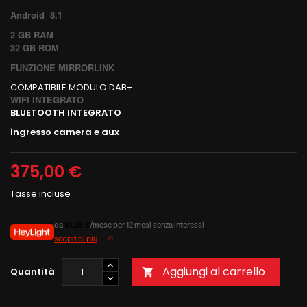
Android 8.1
2 GB RAM
32 GB ROM
FUNZIONE MIRRORLINK
COMPATIBILE MODULO DAB+
WIFI INTEGRATO
BLUETOOTH INTEGRATO
ingresso camera e aux
375,00 €
Tasse incluse
da
31,25 €
/mese per 12 mesi senza interessi
scopri di più
Aggiungi al carrello
Quantità
