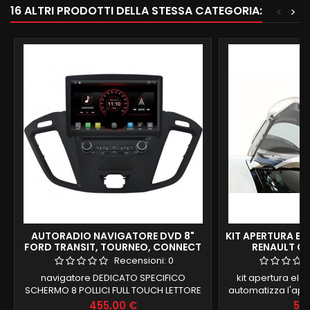
16 ALTRI PRODOTTI DELLA STESSA CATEGORIA:
<
>
AUTORADIO NAVIGATORE DVD 8"
KIT APERTURA EL
FORD TRANSIT, TOURNEO, CONNECT
RENAULT CA
ANDROID 8.1 4G FULL HD DAB
Recensioni:
0
navigatore DEDICATO SPECIFICO
kit apertura ele
SCHERMO 8 POLLICI FULL TOUCH LETTORE
automatizza l'aper
CD DVD FORD TRANSIT, TOURNEO,
portellone del ba
Prezzo
Pre
455,00 €
54