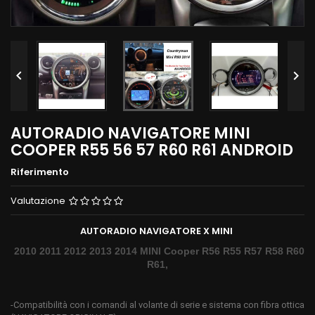


AUTORADIO NAVIGATORE MINI
COOPER R55 56 57 R60 R61 ANDROID
Riferimento
Valutazione
AUTORADIO NAVIGATORE X MINI
2010 2011 2012 2013 2014 MINI Cooper R56 R55 R57 R58 R60
R61,
-Compatibilità con i comandi al volante di serie e sistema con fibra ottica