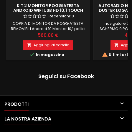
KIT 2 MONITOR POGGIATESTA
AUTORADIO NAV
ANDROID WIFI USB HD 10,1 TOUCH
DUSTER LOGAN 
CA
Recensioni:
0
COPPIA DI MONITOR DA POGGIATESTA
navigatore D
REMOVIBILI Android 10 Monitor 10,1 pollici
SCHERMO 9 POLLI
touch screen amovibile LEGGE TUTTI I
DUSTER LOGAN DO
Prezzo
Pre
560,00 €
44
FORMATI POSSIBILI (PLAYSTORE
4 GB RAM 64 GB 
INTEGRATO) usb audio video elenco
SINGOLA E CAME
Aggiungi al carrello
Aggiun


formati audio mp3 aac wma flac ogg
CARPLAY INTEGRAT


In magazzino
Ultimi arti
dolby digital dolby digital plus INGRESSO
INTEGRATO FUN
USB ,SD E SIM
COMPATIBILE 
INTEGRATO BLU
ingresso 
Seguici su Facebook

PRODOTTI

LA NOSTRA AZIENDA