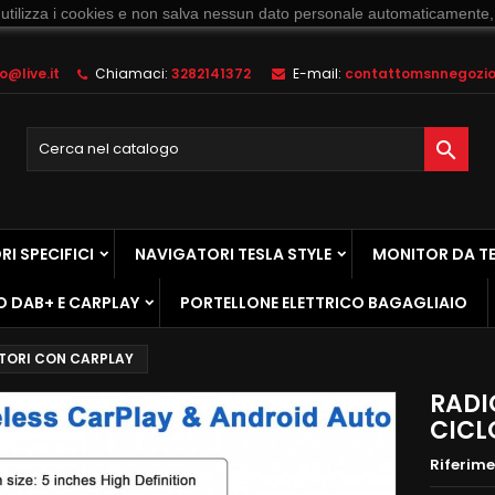
 utilizza i cookies e non salva nessun dato personale automaticamente,
@live.it
Chiamaci:
3282141372
E-mail:
contattomsnnegozio@

I SPECIFICI
NAVIGATORI TESLA STYLE
MONITOR DA T
O DAB+ E CARPLAY
PORTELLONE ELETTRICO BAGAGLIAIO
TORI CON CARPLAY
RADI
CICL
Riferim