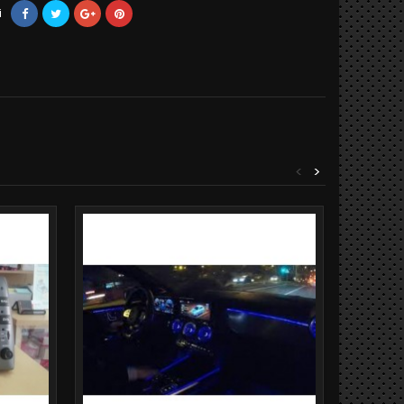
i
<
>