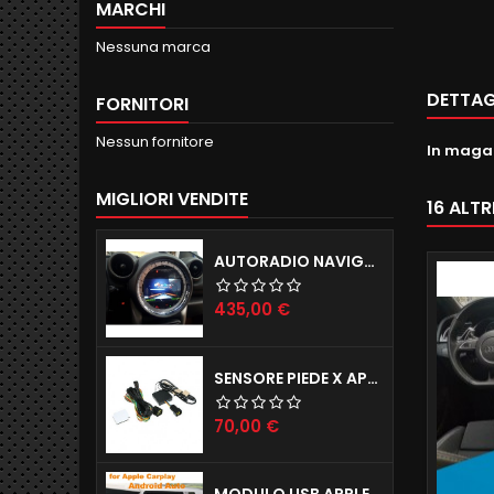
MARCHI
Nessuna marca
DETTAG
FORNITORI
Nessun fornitore
In maga
MIGLIORI VENDITE
16 ALT
AUTORADIO NAVIGATORE R56 57 60 ANDROID 12.0 QUADCORE WIFI 2GB RAM 16GB ROM
Prezzo
435,00 €
SENSORE PIEDE X APERTURA PORTELLONE ELETTRICO TAILGATE X TUTTE LE AUTO
Prezzo
70,00 €
MODULO USB APPLE CARPLAY X IPHONE E ANDROID AUTO X AUTORADIO ANDROID