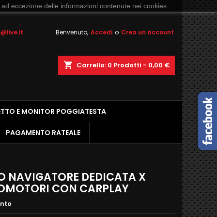
 ad eccezione delle informazioni contenute nei cookies.
live.it
Benvenuto,
Accedi
o
Crea un account
shopping_cart
Carrello:
0
Prodotti - 0,00 €
ETTO E MONITOR POGGIATESTA
PAGAMENTO RATEALE
O NAVIGATORE DEDICATA X
OMOTORI CON CARPLAY
ento