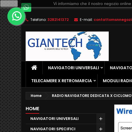
Ok
Vi informiamo che il nostro negozio online
Telefono:
3282141372
E-mail:
contattomsnnegozio
NAVIGATORI UNIVERSALI
NAVIGATOR
TELECAMERE X RETROMARCIA
MODULI RADI
Home
RADIO NAVIGATORE DEDICATA X CICLOMO
HOME
NAVIGATORI UNIVERSALI
NAVIGATORI SPECIFICI