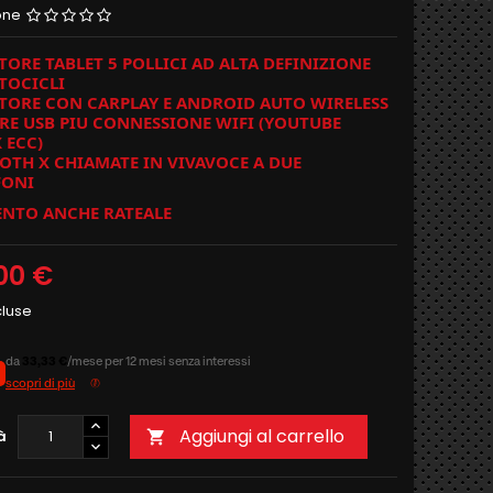
one
ORE TABLET 5 POLLICI AD ALTA DEFINIZIONE
TOCICLI
TORE CON CARPLAY E ANDROID AUTO WIRELESS
ORE USB PIU CONNESSIONE WIFI (YOUTUBE
 ECC)
OTH X CHIAMATE IN VIVAVOCE A DUE
FONI
NTO ANCHE RATEALE
00 €
cluse
da
33,33 €
/mese per 12 mesi senza interessi
scopri di più
Aggiungi al carrello
à
