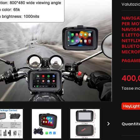
Valutazi
NAVIGAT
PER MO
NAVIGA
E LETT
NETFLIX
BLUETO
MICRO
PAGAME
400,
Tasse in

Quantit