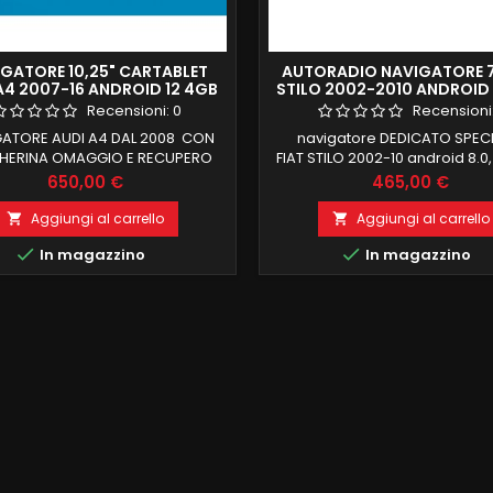
GATORE 10,25" CARTABLET
AUTORADIO NAVIGATORE 7
A4 2007-16 ANDROID 12 4GB
STILO 2002-2010 ANDROID 
RAM 64 GB ROM 4G
FULL 32GB ROM HD D
Recensioni:
0
Recensioni
ATORE AUDI A4 DAL 2008 CON
navigatore DEDICATO SPECI
HERINA OMAGGIO E RECUPERO
FIAT STILO 2002-10 android 8.0, i
E FUNZIONI DI BORDO X SISTEMI
commercio 4 GB RAM 32 G
Prezzo
Prezzo
650,00 €
465,00 €
 NAVI ORIGINALE ANDROID 12
FUNZIONE MIRRORLINK REC
ACORE 4 GB RAM 64 GB ROM,
COMANDI AL VOLANTE RECU
Aggiungi al carrello
Aggiungi al carrello


SO SIM DATI, carplay e android
COMPUTER DI BORDO COMPAT


In magazzino
In magazzino
ntegrati MANTENIMENTO FUNZIONI
MODULO DAB+WIFI
O (TUTTE LE FUNZIONI ORIGINALI)
INTEGRATO BLUETOOTH INTE
O 10.25 POLLICI TOUCHSCREEN
ingresso camera e au
SOLUZIONE HD LOGO AUDI ALLA
ACCENSIONE WIFI...