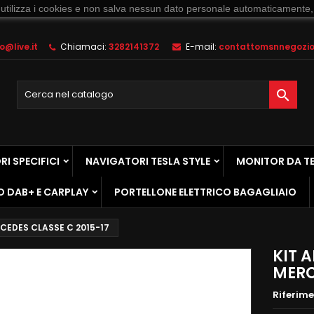
 utilizza i cookies e non salva nessun dato personale automaticamente,
@live.it
Chiamaci:
3282141372
E-mail:
contattomsnnegozio@

I SPECIFICI
NAVIGATORI TESLA STYLE
MONITOR DA T
O DAB+ E CARPLAY
PORTELLONE ELETTRICO BAGAGLIAIO
CEDES CLASSE C 2015-17
KIT 
MERC
Riferim