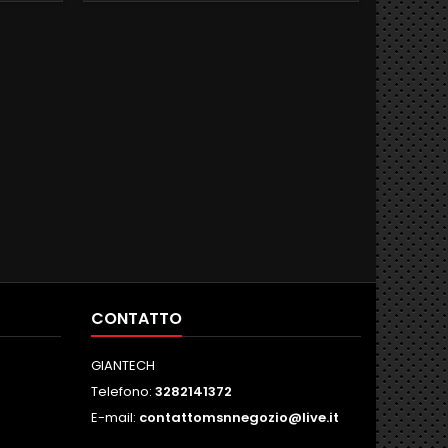
erie e
XPOSSIBLE ingresso camera e aux
CON S
ESSORE
RAGON ,
.
CONTATTO
GIANTECH
Telefono:
3282141372
E-mail:
contattomsnnegozio@live.it