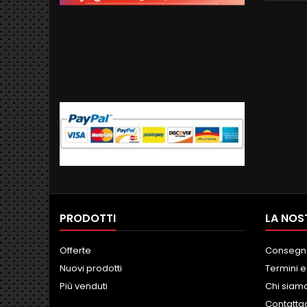
FORD M
2010)/
2012) A
GB 
PRODOTTI
LA NOS
Offerte
Consegn
Nuovi prodotti
Termini e
Più venduti
Chi siam
Contatta