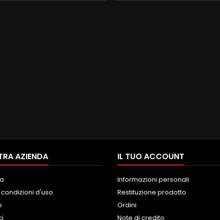
ONDEO(2007-2011)FOCUS(2008-
con i comandi al volante di s
S-MAX(2008-2011)GALAXY(2011-
menu audi originale, PROC
ndroid 9 , il top in commercio 2
OCTACORE QUALCOMM SNAPD
RAM 32 GB ROM ANDROID 9.0
INGRESSO SIM 4G E SD,..
FUNZIONE...
TRA AZIENDA
IL TUO ACCOUNT
a
Informazioni personali
 condizioni d'uso
Restituzione prodotto
o
Ordini
ci
Note di credito