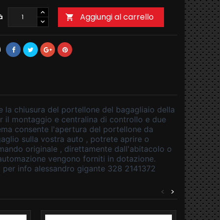
Aggiungi al carrello
à

i
 la chiusura del portellone del bagagliaio della
r il montaggio e centralina di controllo e due
istema consente l'apertura del portellone da
glio sulla vostra auto , potrete aprire o
mando originale , direttamente dall'abitacolo o
all'automazione vengono forniti in dotazione.
no per info alessandro gigante 328 2141372
<
>