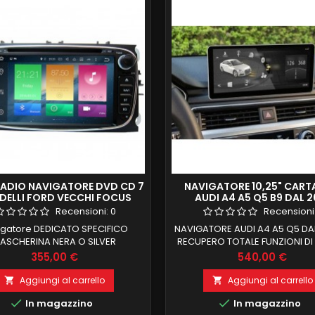
ADIO NAVIGATORE DVD CD 7
NAVIGATORE 10,25" CART
DELLI FORD VECCHI FOCUS
AUDI A4 A5 Q5 B9 DAL 2
NDROID 9.0 4G FULL HD DAB
ANDROID 10 4 GB RAM 64 
Recensioni:
0
Recensioni
KJD
4G SIM CARPLAY E ANDROI
igatore DEDICATO SPECIFICO
NAVIGATORE AUDI A4 A5 Q5 DAL
ASCHERINA NERA O SILVER
RECUPERO TOTALE FUNZIONI D
RMO 6,5 POLLICI CON CD DVD
ANDROID 13 OCTACORE 10,
Prezzo
Prezzo
355,00 €
540,00 €
IBILE AI COMANDI AL VOLANTE E
RECUPERO TOTALE FUNZIONI D
UTER DI BORDO MODELLI FORD
ANDROID 13 OCTACORE 10,25, 4
Aggiungi al carrello
Aggiungi al carrello


ECCHI PIU FORD KUGA CON
64 GB ROM INTERNET CARPL


In magazzino
In magazzino
HERINA OVALE NERO O SILVER
ANDROID AUTO INTEGRATI Compa