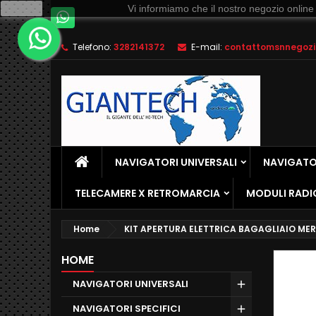
Ok
Vi informiamo che il nostro negozio online
Telefono:
3282141372
E-mail:
contattomsnnegozio
NAVIGATORI UNIVERSALI
NAVIGATOR
TELECAMERE X RETROMARCIA
MODULI RADI
Home
KIT APERTURA ELETTRICA BAGAGLIAIO MER
HOME
NAVIGATORI UNIVERSALI
NAVIGATORI SPECIFICI