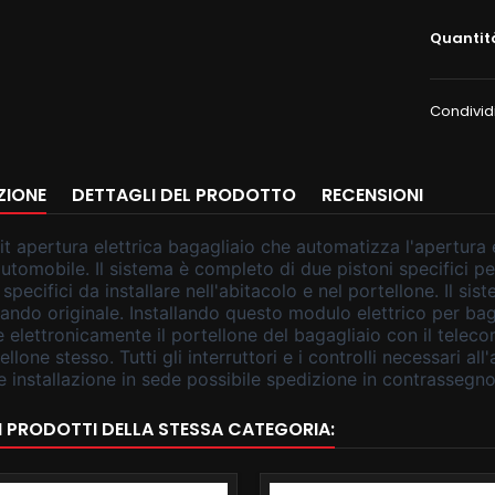
Quantit
Condivid
ZIONE
DETTAGLI DEL PRODOTTO
RECENSIONI
t apertura elettrica bagagliaio che automatizza l'apertura e
utomobile. Il sistema è completo di due pistoni specifici pe
 specifici da installare nell'abitacolo e nel portellone. Il s
ndo originale. Installando questo modulo elettrico per baga
 elettronicamente il portellone del bagagliaio con il teleco
ellone stesso. Tutti gli interruttori e i controlli necessari 
le installazione in sede possibile spedizione in contrasseg
RI PRODOTTI DELLA STESSA CATEGORIA: