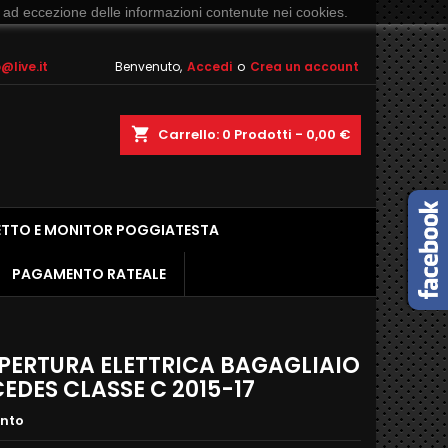
 ad eccezione delle informazioni contenute nei cookies.
live.it
Benvenuto,
Accedi
o
Crea un account
shopping_cart
Carrello:
0
Prodotti - 0,00 €
ETTO E MONITOR POGGIATESTA
PAGAMENTO RATEALE
APERTURA ELETTRICA BAGAGLIAIO
EDES CLASSE C 2015-17
ento