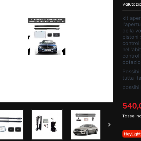
Valutazi
kit ape
l'apertu
della v
pistoni 
controll
nell'abi
control
dotazi
Possibi
tutta ita
possibi
540,
Tasse in
