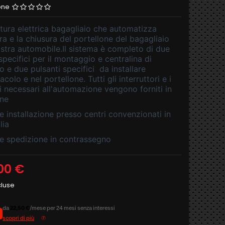
one
rtura elettrica bagagliaio che automatizza
ra e la chiusura del portellone del bagagliaio
ostra automobile.
Il sistema è completo di due
specifici per il montaggio e centralina di
o e due pulsanti specifici da installare
tacolo e nel portellone. Tutti gli interruttori e i
li necessari all'automazione vengono forniti in
one
le installazione presso centri convenzionati in
lia
le spedizione in contrassegno
00 €
cluse
da
22,50 €
/mese per 24 mesi senza interessi
scopri di più