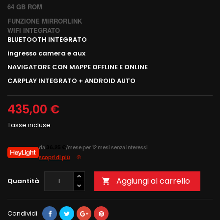
64 GB ROM
FUNZIONE MIRRORLINK
WIFI INTEGRATO
BLUETOOTH INTEGRATO
ingresso camera e aux
NAVIGATORE CON MAPPE OFFLINE E ONLINE
CARPLAY INTEGRATO + ANDROID AUTO
435,00 €
Tasse incluse
da
36,25 €
/mese per 12 mesi senza interessi
scopri di più
Aggiungi al carrello
Quantità

Condividi