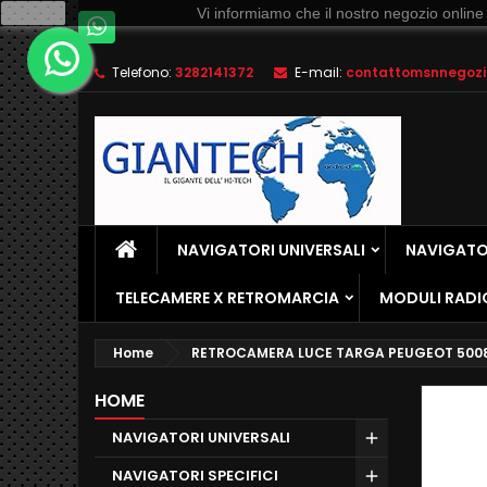
Ok
Vi informiamo che il nostro negozio online
Telefono:
3282141372
E-mail:
contattomsnnegozio
NAVIGATORI UNIVERSALI
NAVIGATOR
TELECAMERE X RETROMARCIA
MODULI RADI
Home
RETROCAMERA LUCE TARGA PEUGEOT 5008 
HOME
NAVIGATORI UNIVERSALI
NAVIGATORI SPECIFICI