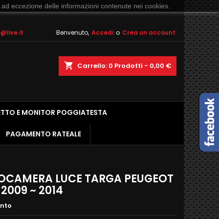
 ad eccezione delle informazioni contenute nei cookies.
live.it
Benvenuto,
Accedi
o
Crea un account
shopping_cart
Carrello:
0
Prodotti - 0,00 €
ETTO E MONITOR POGGIATESTA
PAGAMENTO RATEALE
OCAMERA LUCE TARGA PEUGEOT
2009 ~ 2014
ento