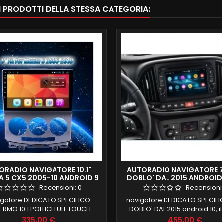
RI PRODOTTI DELLA STESSA CATEGORIA:
ORADIO NAVIGATORE 10.1"
AUTORADIO NAVIGATORE 7
 5 CX5 2005-10 ANDROID 9
DOBLO' DAL 2015 ANDROID
B RAM GIANTECH SIMPLE
FULL 64 GB ROM CARPLAY
Recensioni:
0
Recensioni
GIANTECH PREMIUM
igatore DEDICATO SPECIFICO
navigatore DEDICATO SPECIFI
RMO 10.1 POLLICI FULL TOUCH
DOBLO' DAL 2015 android 10, il
 5 CX5 2005-10 COMPATIBILE
commercio 4 GB RAM 64 GB 
Prezzo
Prezzo
335,00 €
455,00 €