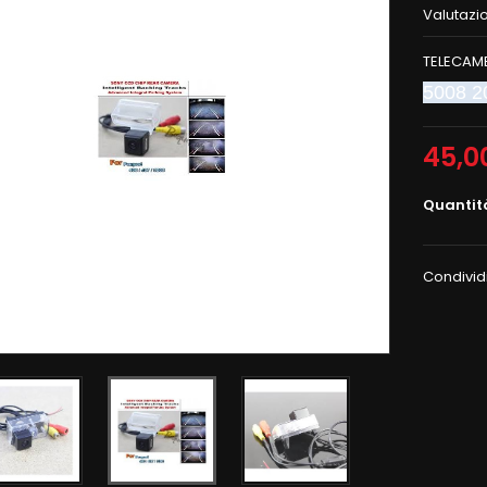
Valutazi
TELECAM
5008 2
45,0
Quantit
Condivid