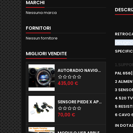
MARCHI
DESCRI
Nessuna marca
FORNITORI
RETROCA
Nessun fornitore
peugeo
SPECIFI
MIGLIORI VENDITE
1.SUPPO
AUTORADIO NAVIGATORE R56 57 60 ANDROID 12.0 QUADCORE WIFI 2GB RAM 16GB ROM
PAL 656
2 ALIMEN
Prezzo
435,00 €
3 SENSO
4 520 TV
SENSORE PIEDE X APERTURA PORTELLONE ELETTRICO TAILGATE X TUTTE LE AUTO
5 RESIS
Prezzo
70,00 €
6 CAVO 
IN DOTA
MODULO USB APPLE CARPLAY X IPHONE E ANDROID AUTO X AUTORADIO ANDROID