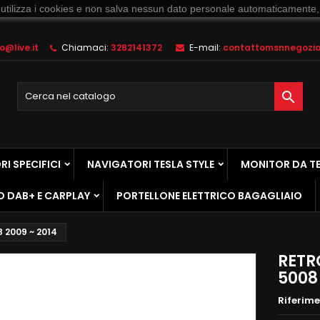
 utilizza i cookies e non salva nessun dato personale automaticamente,
@live.it
Chiamaci:
3282141372
E-mail:
contattomsnnegozio@

I SPECIFICI
NAVIGATORI TESLA STYLE
MONITOR DA T
O DAB+ E CARPLAY
PORTELLONE ELETTRICO BAGAGLIAIO
2009 ~ 2014
RETR
5008 
Riferim