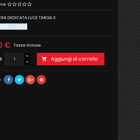
one
ERA DEDICATA LUCE TARGA X
009 ~ 2014
0 €
Tasse incluse
Aggiungi al carrello
à

i