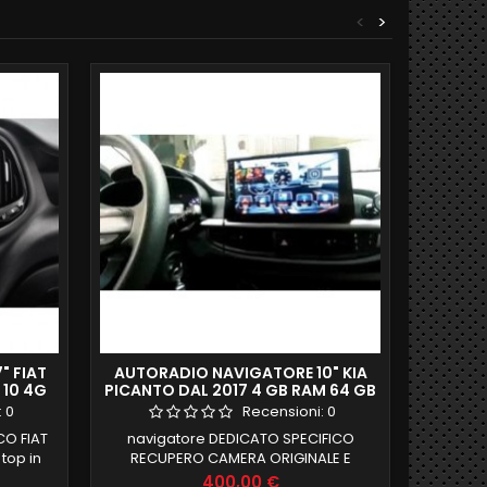
<
>
" FIAT
AUTORADIO NAVIGATORE 10" KIA
KI
 10 4G
PICANTO DAL 2017 4 GB RAM 64 GB
BAGAG
 DSP
ROM DAB CARPLAY (RECUPERO
:
0
Recensioni:
0
CAMERA ORIGINALE)
CO FIAT
navigatore DEDICATO SPECIFICO
kit ape
 top in
RECUPERO CAMERA ORIGINALE E
automat
ROM DSP
IMPIANTO SCHERMO 10 POLLICI FULL
del po
Prezzo
400,00 €