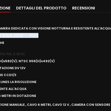
ZIONE
DETTAGLI DEL PRODOTTO
RECENSIONI
MERA DEDICATA CON VISIONE NOTTURNA E RESISTENTE ALL'ACQU
t 5008 2009 ~ 2014
CHE
RTA PAL E NTSC
(H)x582(V); NTSC 656(H)x492(V)
TAZIONE DV 12V
RE CCD1/3
 LINES LA RISOLUZIONE
TENTE ALL'ACQUA
6 METRI IN DOTAZIONE
ZIONE MANUALE , CAVO 6 METRI, CAVO 12 V , CAMERA CON SENSOR