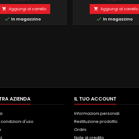
N IMPIANTO BOSE DI SERIE
DI SERIE COSI COME CARPLAY I
IMENTO COMANDI AL VOLANTE 2
FUNZIONE MIRRORLINK COMPA
Aggiungi al carrello
Aggiungi al carrello


 RAM 16 GB ROM ANDROID 9
MODULO DAB+WIFI


In magazzino
In magazzino
IONE MIRRORLINK COMPATIBILE
INTEGRATO BLUETOOTH INTE
MODULO DAB+WIFI
ingresso camera e au
GRATO BLUETOOTH INTEGRATO
ingresso camera e aux
TRA AZIENDA
IL TUO ACCOUNT
a
Informazioni personali
 condizioni d'uso
Restituzione prodotto
o
Ordini
ci
Note di credito