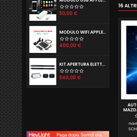
16 ALT
Prezzo
50,00 €
MODULO WIFI APPLE CARPLAY X IPHONE E ANDROID AUTO MODELLI BMW (ANCHE INGRESSO CAMERE POSTERIORE E ANTERIORE)
Prezzo
400,00 €
KIT APERTURA ELETTRICA BAGAGLIAIO JAGUAR E-PACE F-PACE
Prezzo
540,00 €
AUT
MAZDA
2G
nav
SCHE
MAZDA