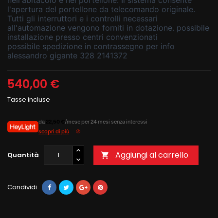
l'apertura del portellone da telecomando originale.
Tutti gli interruttori e i controlli necessari
all'automazione vengono forniti in dotazione. possibile
installazione presso centri convenzionati
possibile spedizione in contrassegno per info
alessandro gigante 328 2141372
540,00 €
Tasse incluse
da
22,50 €
/mese per 24 mesi senza interessi
scopri di più
Aggiungi al carrello
Quantità

Condividi