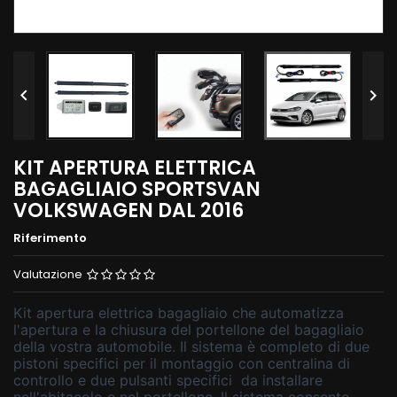


KIT APERTURA ELETTRICA
BAGAGLIAIO SPORTSVAN
VOLKSWAGEN DAL 2016
Riferimento
Valutazione
Kit apertura elettrica bagagliaio che automatizza
l'apertura e la chiusura del portellone del bagagliaio
della vostra automobile. Il sistema è completo di due
pistoni specifici per il montaggio con centralina di
controllo e due pulsanti specifici da installare
nell'abitacolo e nel portellone. Il sistema consente