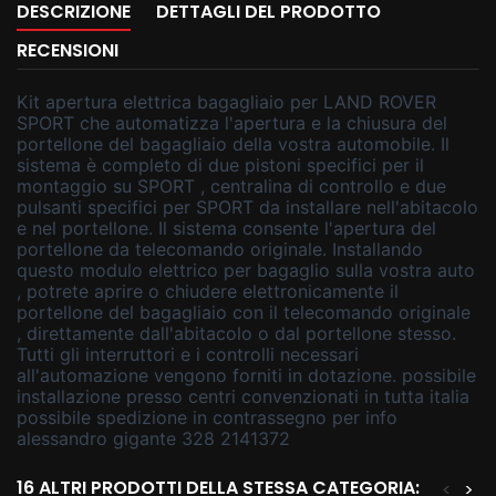
DESCRIZIONE
DETTAGLI DEL PRODOTTO
RECENSIONI
Kit apertura elettrica bagagliaio per LAND ROVER
SPORT che automatizza l'apertura e la chiusura del
portellone del bagagliaio della vostra automobile. Il
sistema è completo di due pistoni specifici per il
montaggio su SPORT , centralina di controllo e due
pulsanti specifici per SPORT da installare nell'abitacolo
e nel portellone. Il sistema consente l'apertura del
portellone da telecomando originale. Installando
questo modulo elettrico per bagaglio sulla vostra auto
, potrete aprire o chiudere elettronicamente il
portellone del bagagliaio con il telecomando originale
, direttamente dall'abitacolo o dal portellone stesso.
Tutti gli interruttori e i controlli necessari
all'automazione vengono forniti in dotazione. possibile
installazione presso centri convenzionati in tutta italia
possibile spedizione in contrassegno per info
alessandro gigante 328 2141372
16 ALTRI PRODOTTI DELLA STESSA CATEGORIA:
<
>