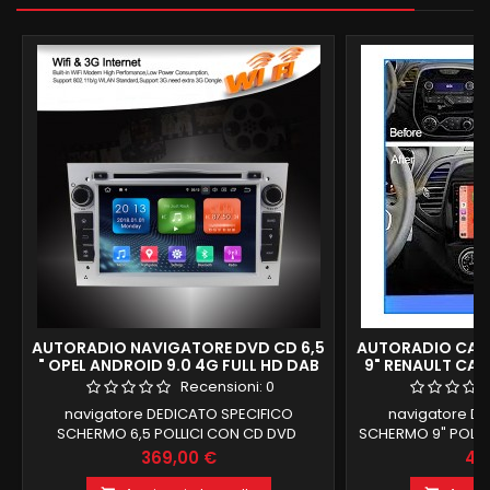
AUTORADIO NAVIGATORE DVD CD 6,5
AUTORADIO CAR
" OPEL ANDROID 9.0 4G FULL HD DAB
9" RENAULT CAPT
RAM 64 GB
Recensioni:
0
navigatore DEDICATO SPECIFICO
navigatore D
SCHERMO 6,5 POLLICI CON CD DVD
SCHERMO 9" POLLI
COMPATIBILE AI COMANDI AL VOLANTE E
CAPTURE DAL 2017
Prezzo
Pr
369,00 €
45
COMPUTER DI BORDO COLORE
VOLANTE E LOGO A