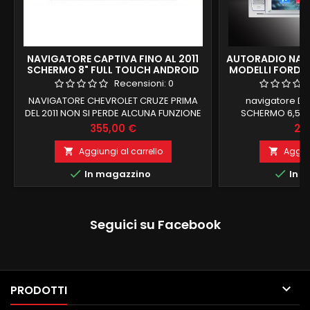
NAVIGATORE CAPTIVA FINO AL 2011
AUTORADIO NAVI
SCHERMO 8" FULL TOUCH ANDROID
MODELLI FORD 
8.1 2GB RAM
ANDROID 10
Recensioni:
0
NAVIGATORE CHEVROLET CRUZE PRIMA
navigatore D
DEL 2011 NON SI PERDE ALCUNA FUNZIONE
SCHERMO 6,5 P
ORIGINALE SI MANTENGONO COMANDI AL
COMPATIBILE AI 
Prezzo
Pr
355,00 €
24
VOLANTE E INFO DI BORDO
COMPUTER DI B
VECCHI PIU FORD 
Aggiungi al carrello
Aggiun


RETTANGOLA


In magazzino
In m
2007Mondeo200
2009C-MAX 2007
2007Fiesta For
2011Connect 2007-2
Seguici su Facebook
in commercio 2 

PRODOTTI