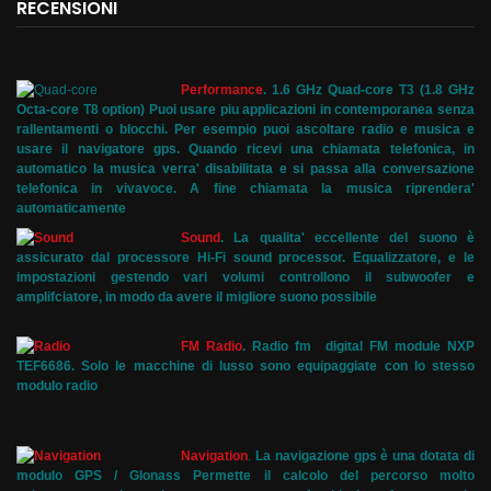
RECENSIONI
Performance
.
1.6 GHz Quad-core T3 (1.8 GHz
Octa-core T8 option) Puoi usare piu applicazioni in contemporanea senza
rallentamenti o blocchi. Per esempio puoi ascoltare radio e musica e
usare il navigatore gps. Quando ricevi una chiamata telefonica, in
automatico la musica verra' disabilitata e si passa alla conversazione
telefonica in vivavoce. A fine chiamata la musica riprendera'
automaticamente
Sound
.
La qualita' eccellente del suono è
assicurato dal processore Hi-Fi sound processor. Equalizzatore, e le
impostazioni gestendo vari volumi controllono il subwoofer e
amplifciatore, in modo da avere il migliore suono possibile
FM Radio
.
Radio fm digital FM module NXP
TEF6686. Solo le macchine di lusso sono equipaggiate con lo stesso
modulo radio
Navigation
.
La navigazione gps è una dotata di
modulo GPS / Glonass Permette il calcolo del percorso molto