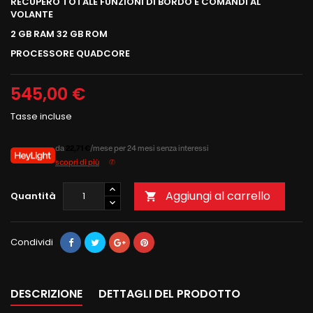
RECUPERO TOTALE FUNZIONI DI BORDO E COMANDI AL
VOLANTE
2 GB RAM 32 GB ROM
PROCESSORE QUADCORE
545,00 €
Tasse incluse
da
22,71 €
/mese per 24 mesi senza interessi
scopri di più
Aggiungi al carrello
Quantità

Condividi
DESCRIZIONE
DETTAGLI DEL PRODOTTO