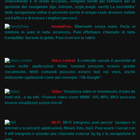
velocemente e in modo accurato, vengono forniti piu software per la
gestione del navigatore (igo, tomtom, sygic,magic earth) La possibilita'
della navigazione online ti permette anche in tempo reale di avere notizie
sul traffico e di trovare i migliori percorsi
HandsFree
.
Bluetooth senza mani. Parla al
telefono in auto in tutta sicurezza. Puoi effettuare chiamate in tutta
tranquillita' durante la guida. Puoi scorrere la rubric
Voice control
.
Il controllo vocale ti permette di
usare molte applicazioni. Molte funzioni possono essere gestite
vocalmente. Molti comandi possono essere dati vai voce, anche
utilizzando appliazioni come per esempio “Ok Google”
Video
.
Visualizza video in movimento, il tutto da
fonti usb , o da wifi. Fromati video come WMW AVI, MP4, MKV possono
essere visualizzati senza vincoli
Wi-Fi
.
WI-FI integrato, puoi percio' navigare in
internet e scaricarti applicazioni, filmati, foto, mp3. Puoi usare i social con
il wifi integrato o usando una chiavetta esterna 3g 4g x la navigazione in
rete