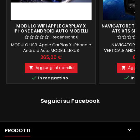
MODULO WIFI APPLE CARPLAY X
NAVIGATORE TESL
IPHONE E ANDROID AUTO MODELLI
ATS XTS SRX
LEXUS 2014 2019 NX/ES/UX/IS/CT/R
VERTICAL
Recensioni:
0
X/GS/LS/LX/LC/RC
MODULO USB Apple CarPlay X iPhone e
NAVIGATORE TE
Android Auto MODELLI LEXUS
VERTICALE ANDROI
NX/ES/UX/IS/CT/R OBBLIGATORIO
/XTS 2013-2017 /SR
Prezzo
Pr
365,00 €
68
PRESENZA AUX Wireless Apple CarPlay
+64 GB ROM RECUP
Android INGRESSO CAMERA + CARPLAY
DI BORDO E CO
Aggiungi al carrello
Aggiun


ANDROID AUTO SENZA FILI E ANCHE CON


In magazzino
In m
FILO INGRESSO USB
Seguici su Facebook

PRODOTTI