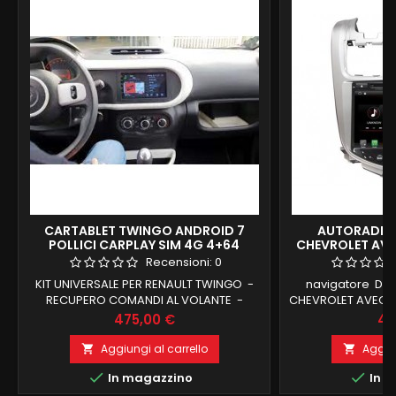
CARTABLET TWINGO ANDROID 7
AUTORADIO 
POLLICI CARPLAY SIM 4G 4+64
CHEVROLET AVE
RAM 32 GB 
Recensioni:
0
KIT UNIVERSALE PER RENAULT TWINGO -
navigatore DE
RECUPERO COMANDI AL VOLANTE -
CHEVROLET AVEO N
MONITOR DA 7 POLLICI HD - ANDROID 12
VOLANTE 
Prezzo
Pr
475,00 €
41
CON CARPLAY SENZA CAVO - OCTACORE
BORDOandroid 8.
4G +64 INGRESSO SIM 4G NAVIGATORE
FUNZIONE M
Aggiungi al carrello
Aggiun


OFFLINE E ONLINE INGRESSO CAMERA E AUX
INTEGRATO BLU


In magazzino
In m
ingresso 