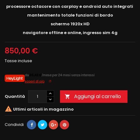
processore octacore con carplay e android auto integrati
mantenimento totale funzioni di bordo
schermo 1920x HD
navigatore offline e online, ingresso sim 4g
850,00 €
Tasse incluse
da
35,42 €
/mese per 24 mesi senza interessi
scopri di più
Aggiungi al carrello
Quantità


Ultimi articoli in magazzino
Condividi