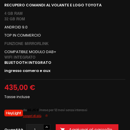
RECUPERO COMANDI AL VOLANTE E LOGO TOYOTA
4 GB RAM
32 GB ROM
ANDROID 9.0
TOP IN COMMERCIO
FUNZIONE MIRRORLINK
COMPATIBILE MODULO DAB+
WIFI INTEGRATO
BLUETOOTH INTEGRATO
ingresso camera e aux
435,00 €
Tasse incluse
da
36,25 €
/mese per 12 mesi senza interessi
scopri di più
Aggiungi al carrello
Quantità
