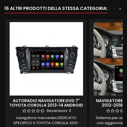
16 ALTRI PRODOTTI DELLA STESSA CATEGORIA:
<
>
AUTORADIO NAVIGATORE DVD 7"
NAVIGATORE M
TOYOTA COROLLA 2013-14 ANDROID
2012-2016 N
9 2GB RAM 32 GB ROM OCTACORE
Recensioni:
0
navigatore mercedes DEDICATO
Sistema per auto
SPECIFICO X TOYOTA COROLLA 2013-
con aggiorname