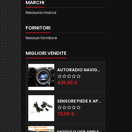
MARCHI
Nessuna marca
FORNITORI
Nessun fornitore
MIGLIORI VENDITE
AUTORADIO NAVIGATORE R56 57 60 ANDROID 12.0 QUADCORE WIFI 2GB RAM 16GB ROM
Prezzo
435,00 €
SENSORE PIEDE X APERTURA PORTELLONE ELETTRICO TAILGATE X TUTTE LE AUTO
Prezzo
70,00 €
MODULO USB APPLE CARPLAY X IPHONE E ANDROID AUTO X AUTORADIO ANDROID