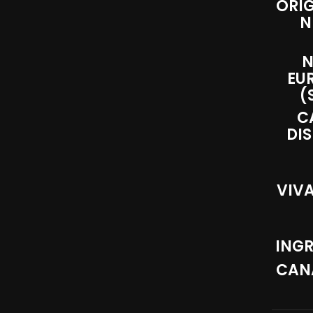
ORIG
N
N
EU
(
C
DIS
VIV
ING
CANA