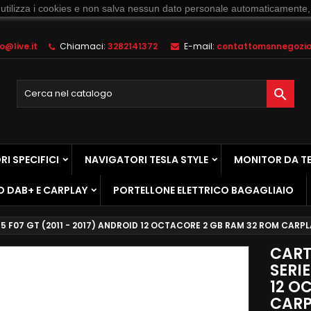
 utilizza i cookies e non salva nessun dato personale automaticamente,
@live.it
Chiamaci:
3282141372
E-mail:
contattomsnnegozio@

I SPECIFICI
NAVIGATORI TESLA STYLE
MONITOR DA T
O DAB+ E CARPLAY
PORTELLONE ELETTRICO BAGAGLIAIO
5 F07 GT (2011 - 2017) ANDROID 12 OCTACORE 2 GB RAM 32 ROM CARP
CART
SERIE
12 O
CARP