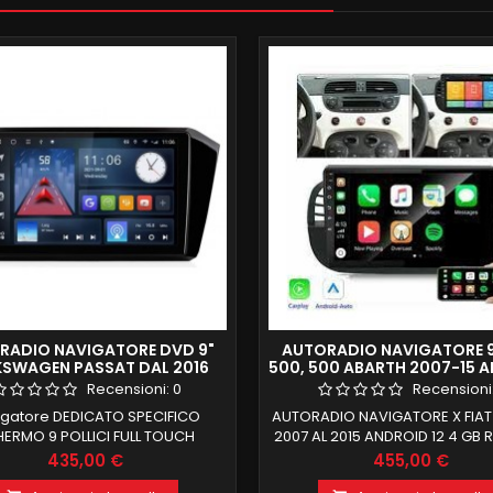
RADIO NAVIGATORE DVD 9"
AUTORADIO NAVIGATORE 9
SWAGEN PASSAT DAL 2016
500, 500 ABARTH 2007-15 
ID 11 4GB RAM FULL HD DAB
12 4 GB RAM 64 GB ROM 
Recensioni:
0
Recensioni
TOUCH
igatore DEDICATO SPECIFICO
AUTORADIO NAVIGATORE X FIAT
ERMO 9 POLLICI FULL TOUCH
2007 AL 2015 ANDROID 12 4 GB 
LKSWAGEN PASSAT DAL 2016
GB ROM SCHERMO TOUCHSCR
Prezzo
Prezzo
435,00 €
455,00 €
CUPERO FUNZIONI DI BORDO
CON RISOLUZIONE 1280X CHIAV