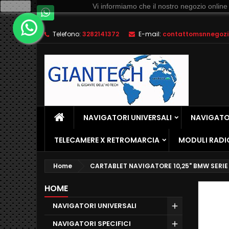
Ok
Vi informiamo che il nostro negozio online
Telefono:
3282141372
E-mail:
contattomsnnegozio
NAVIGATORI UNIVERSALI
NAVIGATOR
TELECAMERE X RETROMARCIA
MODULI RADI
Home
CARTABLET NAVIGATORE 10,25" BMW SERIE 
HOME
NAVIGATORI UNIVERSALI
NAVIGATORI SPECIFICI