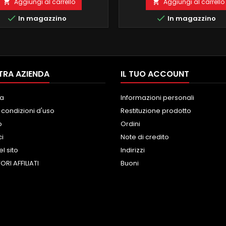
OCESSORE OCTACORE 4 GB
ESTRAZIONE ORIGINALE GIA
Aggiungi al carrello
Aggiungi al carrello


 GB ROM ANDROID 11 carplay e
DOTAZIONE, NESSUNA MODIF


In magazzino
In magazzino
roid auto integrati wireless
MASCHERINA O CAVI WIFI INTE
IONE MIRRORLINK COMPATIBILE
FUNZIONE MIRRORING SUPP
MODULO DAB+WIFI
COMANDI AL VOLANTE E COMPU
GRATO BLUETOOTH INTEGRATO
BORDO NAVIGATORE GPS CON
ingresso camera e aux
EUROPA ONLINE E ANCHE.
TRA AZIENDA
IL TUO ACCOUNT
a
Informazioni personali
 condizioni d'uso
Restituzione prodotto
o
Ordini
ci
Note di credito
l sito
Indirizzi
ORI AFFILIATI
Buoni