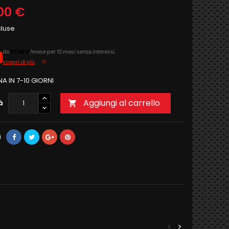
00 €
cluse
da
37,92 €
/mese per 12 mesi senza interessi
scopri di più
 IN 7-10 GIORNI
Aggiungi al carrello
à

i
<
>