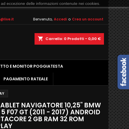
 ad eccezione delle informazioni contenute nei cookies.
live.it
Benvenuto,
Accedi
o
Crea un account
shopping_cart
Carrello:
0
Prodotti - 0,00 €
ETTO E MONITOR POGGIATESTA
PAGAMENTO RATEALE
LAY
ABLET NAVIGATORE 10,25" BMW
 5 F07 GT (2011 - 2017) ANDROID
CTACORE 2 GB RAM 32 ROM
LAY