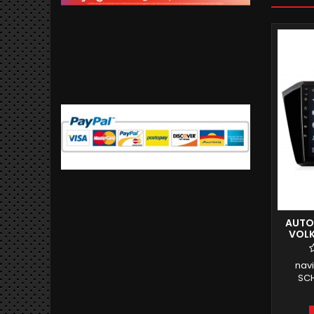
AUTO
VOLK
ANDRO
nav
SCH
VO
RE