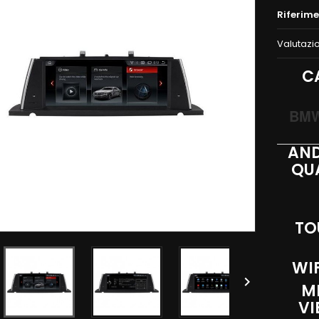
Riferim
Valutazi
C
BMW 
AND
QU
TO
WIF

ME
VI