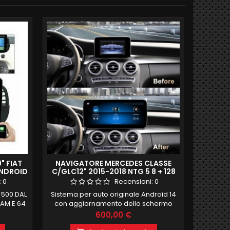
" FIAT
NAVIGATORE MERCEDES CLASSE
AUTOR
ANDROID
C/GLC12" 2015-2018 NTG 5 8 + 128
STILO 
FULL
QUALCOMM OCTACORE
F
:
0
Recensioni:
0
 500 DAL
Sistema per auto originale Android 14
navi
RAM E 64
con aggiornamento dello schermo
FIAT STI
EEN 9"
8 GB RAM 128 GB ROM CARPLAY E
comme
Prezzo
600,00 €
ETTE PER
ANDROID AUTO SCHERMO 12,3 HD *
FUNZ