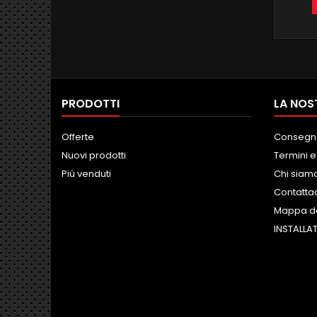
PR
RAM 64
and
FUNZ
INTE
PRODOTTI
LA NOS
Offerte
Consegn
Nuovi prodotti
Termini e
Più venduti
Chi siam
Contatta
Mappa de
INSTALLAT