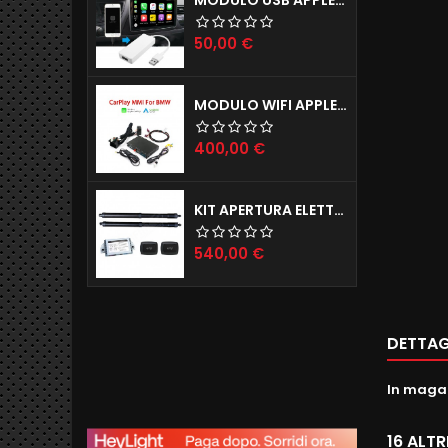
Prezzo
50,00 €
MODULO WIFI APPLE CARPLAY X IPHONE E ANDROID AUTO MODELLI BMW (ANCHE INGRESSO CAMERE POSTERIORE E ANTERIORE)
Prezzo
400,00 €
KIT APERTURA ELETTRICA BAGAGLIAIO JAGUAR E-PACE F-PACE
Prezzo
540,00 €
DETTAG
In maga
16 ALT