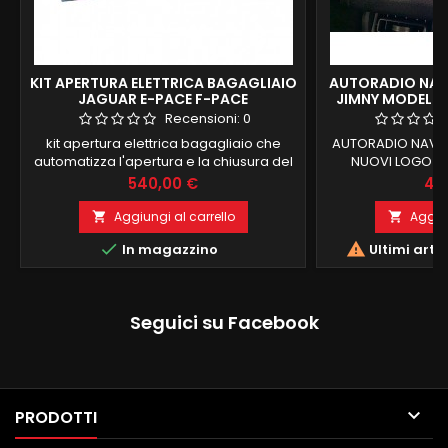
KIT APERTURA ELETTRICA BAGAGLIAIO
AUTORADIO NAVI
JAGUAR E-PACE F-PACE
JIMNY MODELLI
Recensioni:
0
kit apertura elettrica bagagliaio che
AUTORADIO NAVIG
automatizza l'apertura e la chiusura del
NUOVI LOGO SU
portellone del bagagliaio della vostra
ANDROID 4 GB RA
Prezzo
Pre
540,00 €
45
automobile.Il sistema è completo di due
OPERATIVO ANDROI
pistoni specifici per il montaggio e
NAVIGAZIONE INTE
Aggiungi al carrello
Aggiun


centralina di controllo e due pulsanti
MAPPE EUROPA GIA


In magazzino
Ultimi arti
specifici da installare nell'abitacolo e nel
CHIAMATE IN VI
portellone. Tutti gli interruttori e i controlli
ALLA ACCENSI
necessari all'automazione...
IMMEDIATA USB + 
AMPLI RADIO RD
Seguici su Facebook
RUB

PRODOTTI