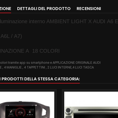
ZIONE
DETTAGLI DEL PRODOTTO
RECENSIONI
 Illuminazione interno AMBIENT LIGHT X AUDI A6 
 A6L / A7)
INAZIONE A 18 COLORI
 colori tramite app su smartphone e APPLICAZIONE ORIGINALE AUDI
E , 4 MANIGLIE , 4 TAPPETTINI , 2 LUCI INTERNE,4 LUCI TASCA
RI PRODOTTI DELLA STESSA CATEGORIA: