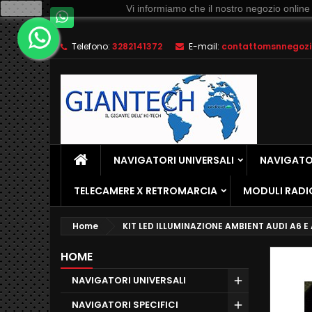
Ok
Vi informiamo che il nostro negozio online
Telefono:
3282141372
E-mail:
contattomsnnegozio
NAVIGATORI UNIVERSALI
NAVIGATOR
TELECAMERE X RETROMARCIA
MODULI RADI
Home
KIT LED ILLUMINAZIONE AMBIENT AUDI A6 E
HOME
NAVIGATORI UNIVERSALI
NAVIGATORI SPECIFICI