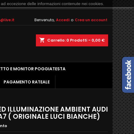
 ad eccezione delle informazioni contenute nei cookies.
live.it
Benvenuto,
Accedi
o
Crea un account
shopping_cart
Carrello:
0
Prodotti - 0,00 €
ETTO E MONITOR POGGIATESTA
PAGAMENTO RATEALE
LED ILLUMINAZIONE AMBIENT AUDI
 A7 ( ORIGINALE LUCI BIANCHE)
ento