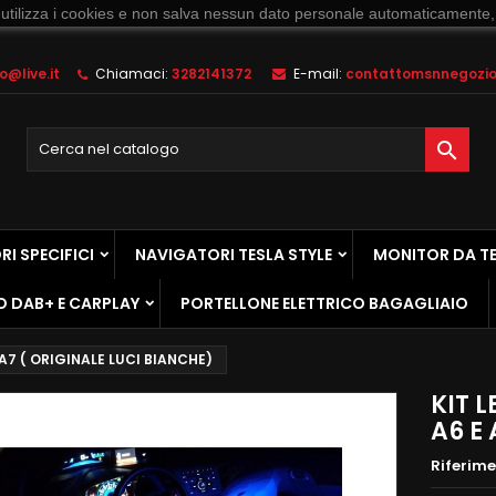
 utilizza i cookies e non salva nessun dato personale automaticamente,
@live.it
Chiamaci:
3282141372
E-mail:
contattomsnnegozio@

I SPECIFICI
NAVIGATORI TESLA STYLE
MONITOR DA T
O DAB+ E CARPLAY
PORTELLONE ELETTRICO BAGAGLIAIO
 A7 ( ORIGINALE LUCI BIANCHE)
KIT 
A6 E
Riferim