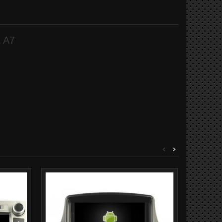
E A7
<
>