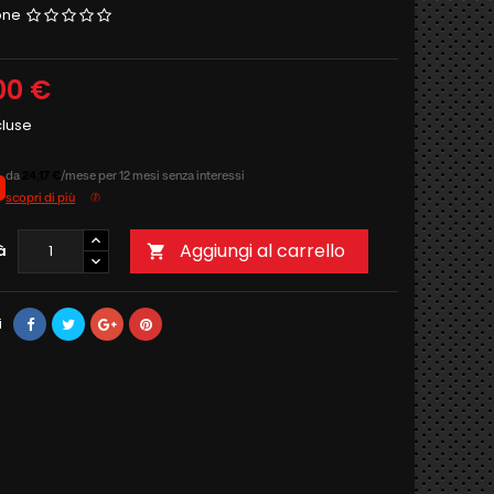
one
00 €
cluse
da
24,17 €
/mese per 12 mesi senza interessi
scopri di più
Aggiungi al carrello
à

i