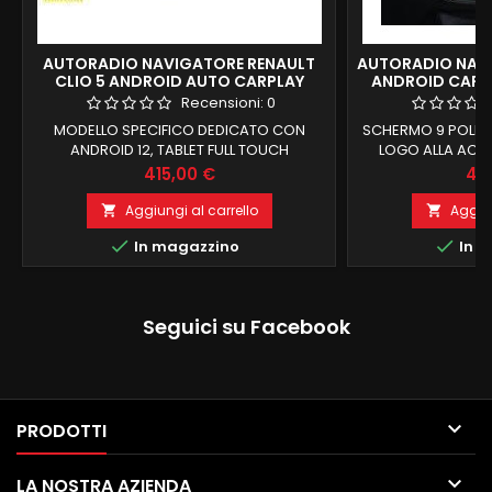
AUTORADIO NAVIGATORE RENAULT
AUTORADIO NAVI
CLIO 5 ANDROID AUTO CARPLAY
ANDROID CARP
Recensioni:
0
MODELLO SPECIFICO DEDICATO CON
SCHERMO 9 POLLIC
ANDROID 12, TABLET FULL TOUCH
LOGO ALLA ACC
DEDICATO MASCHERINA GIA IN
COMANDI AL VOLA
Prezzo
Pre
415,00 €
46
DOTAZIONE RECUPERO COMANDI AL
ROM ANDROID 14 D
VOLANTE E FUNZIONI DI BORDO CARPLAY E
INTEGRATO E ANDR
Aggiungi al carrello
Aggiun


ANDROID AUTO WIRELESS INTEGRATI
MODULO


In magazzino
In m
NAVIGATORE OFFLINE E ONLINE
INTEGRATO BLU
BLUETOOTH X CHIAMATE IN VIVAVOCE
ingresso 
RADIO RDS E CONNESSIONE WIFI PER
NAVIGAZIONE INTERNET PROCESSORE
Seguici su Facebook
OCTACORE SCHERMO HD NESSUNA
MODIFICA X...

PRODOTTI

LA NOSTRA AZIENDA