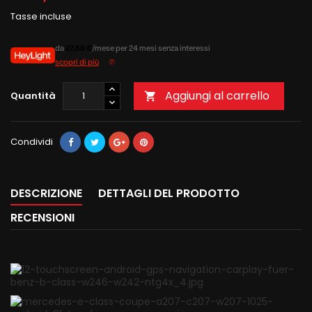
Tasse incluse
da
27,50 €
/mese per 24 mesi senza interessi
scopri di più
Aggiungi al carrello
Quantità

Condividi
DESCRIZIONE
DETTAGLI DEL PRODOTTO
RECENSIONI