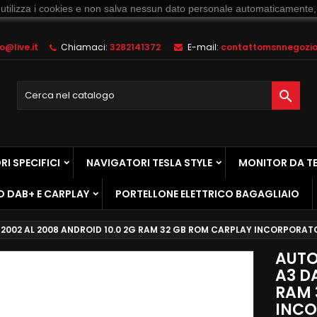
 utilizza i cookies e non salva nessun dato personale automaticamente,
@live.it
Chiamaci:
3282141372
E-mail:
contattomsnnegozio@

I SPECIFICI
NAVIGATORI TESLA STYLE
MONITOR DA T
O DAB+ E CARPLAY
PORTELLONE ELETTRICO BAGAGLIAIO
 2002 AL 2008 ANDROID 10.0 2G RAM 32 GB ROM CARPLAY INCORPOR
AUTO
A3 D
RAM 
INCO