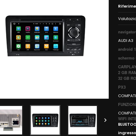
Riferim
Valutazi
navigato
AUDI A3
android 1
schermo 6
CARPLA
2 GB RA
32 GB R
PX3
COMPATIB
FUNZION
COMPATI
WIFI IN

BLUETO
ingress