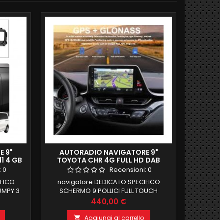
 9"
AUTORADIO NAVIGATORE 9"
CARTAB
1 4 GB
TOYOTA CHR 4G FULL HD DAB
ROVER 
ECH
CARPLAY GIANTECH STANDARD
:
0
Recensioni:
0
IFICO
navigatore DEDICATO SPECIFICO
CARTAB
UMPY 3
SCHERMO 9 POLLICI FULL TOUCH
ROVER E
ERMO 9
MODELLO GIANTECH STANDARD CHR DAL
OCTAC
Prezzo
440,00 €
IMENTO
2016 RECUPERA RETROCAMERA DI SERIE E
RAM 12
M 64 GB
COMANDI AL VOLANTE + parte elettrica
SUPPO
Aggiungi al carrello
