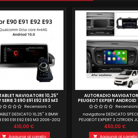
ABLET NAVIGATORE 10,25"
AUTORADIO NAVIGATORE
SERIE 3 E90 E91 E92 E93 M3
PEUGEOT EXPERT ANDROID 1
06-2012 2 +32 CARPLAY
RAM 64 GB ROM GIANT
Recensioni:
0
Recensioni
BLET DEDICATO 10,25'' X BMW
navigatore DEDICATO SPEC
3 E90 E91 E92 E93 M3 2006-2012
PEUGEOT EXPERT 3 CITROEN J
A IN DOTAZIONE PER TAGLIO
CITROEN SPACETOURER SCH
Prezzo
Prezzo
410,00 €
450,00 €
COTTO CON FOGLIO SAGOMA
POLLICI FULL TOUCH MANTEN
 Supporta iDrive SWC, SCHERMO
COMANDI AL VOLANTE 4 GB RA
Aggiungi al carrello
Aggiungi al carrello

