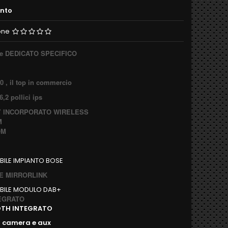
ento
one
re DEDICATO SPECIFICO
0 , il top in commercio
,2 pollici ips
Y INCORPORATO WIRELESS
M
OM
ILE IMPIANTO BOSE
E MIRRORLINK
BILE MODULO DAB+
TEGRATO
OTH INTEGRATO
o camera e aux