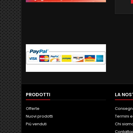
ANTIRI
, JOYST
GB RO
WIFI I
MENU 
PRODOTTI
LA NOS
Offerte
Consegn
Nuovi prodotti
Termini e
Più venduti
Chi siam
Contatta