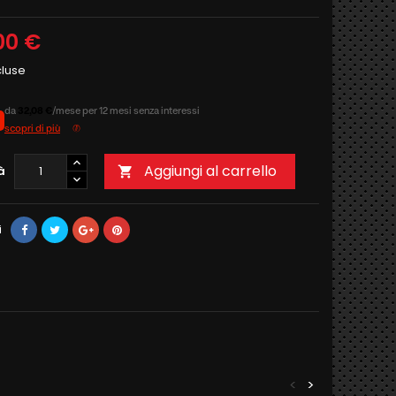
00 €
cluse
da
32,08 €
/mese per 12 mesi senza interessi
scopri di più
Aggiungi al carrello
à

i
<
>