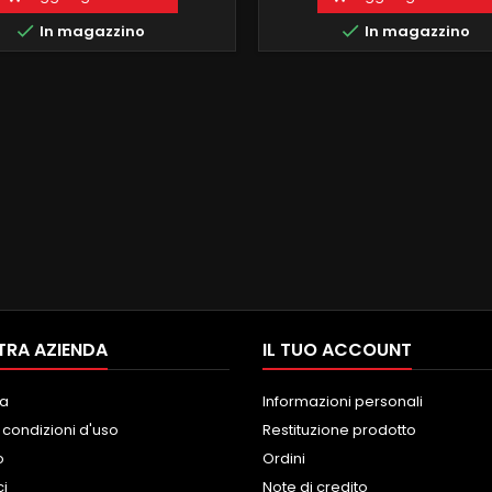
FLESSO PROCESSORE OCTACORE
ROM ANDROID11 FUNZIONE MIR


In magazzino
In magazzino
ICK GIA IN DOTAZIONE 2 RAM+32
COMPATIBILE MODULO DAB+
M CON SCHERMO ANTIRIFLESSO
INTEGRATO BLUETOOTH INTE
NTEGRATO E FUNZIONE MIRRORING
ingresso camera e au
IN LINGUA ITALIANA, SUPPORTO
COMANDI AL...
TRA AZIENDA
IL TUO ACCOUNT
a
Informazioni personali
 condizioni d'uso
Restituzione prodotto
o
Ordini
ci
Note di credito