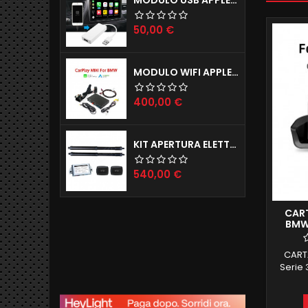
Prezzo
50,00 €
MODULO WIFI APPLE CARPLAY X IPHONE E ANDROID AUTO MODELLI BMW (ANCHE INGRESSO CAMERE POSTERIORE E ANTERIORE)
Prezzo
400,00 €
KIT APERTURA ELETTRICA BAGAGLIAIO JAGUAR E-PACE F-PACE
Prezzo
540,00 €
CART
BMW 
20
CARTA
Serie 
DIM
CRUS
(DIMA)