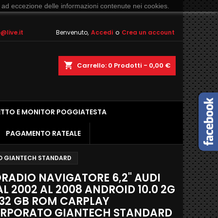
 ad eccezione delle informazioni contenute nei cookies.
live.it
Benvenuto,
Accedi
o
Crea un account
shopping_cart
Carrello:
0
Prodotti - 0,00 €
ETTO E MONITOR POGGIATESTA
PAGAMENTO RATEALE
ATO GIANTECH STANDARD
RADIO NAVIGATORE 6,2" AUDI
AL 2002 AL 2008 ANDROID 10.0 2G
32 GB ROM CARPLAY
RPORATO GIANTECH STANDARD