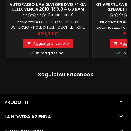
AUTORADIO NAVIGATORE DVD 7" KIA
KIT APERTURA EL
CEED, VENGA 2010-13 9.0 4 GB RAM
RENAULT CA
32 GB ROM
Recensioni:
0
navigatore DEDICATO SPECIFICO
kit apertura ele
SCHERMO 7 POLLICI FULL TOUCH LETTORE
automatizza l'aper
CD DVD KIA CEED VENGA 2010-13
portellone del ba
Prezzo
Pre
429,00 €
54
RECUPERO COMANDI AL VOLANTE E LOGO
automobile.Il sis
KIA 4 GB RAM 32 GB ROM ANDROID 9.0
pistoni specific
Aggiungi al carrello
Aggiun


PROCESSORE OCTACORE FUNZIONE
centralina di con


In magazzino
In m
MIRRORLINK COMPATIBILE MODULO
specifici da install
DAB+WIFI INTEGRATO BLUETOOTH
portellone. Tutti gli
INTEGRATO ingresso camera e aux
necessari al
Seguici su Facebook

PRODOTTI

LA NOSTRA AZIENDA