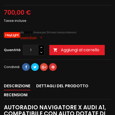
700,00 €
Tasse incluse
da
29,17 €
/mese per 24 mesi senza interessi
scopri di più
Aggiungi al carrello
Quantità

Condividi
DESCRIZIONE
DETTAGLI DEL PRODOTTO
RECENSIONI
AUTORADIO NAVIGATORE X AUDI A1,
COMPATIBILE CON AUTO DOTATE DI